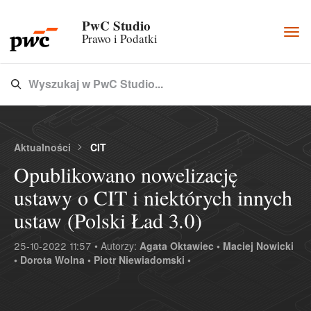
PwC Studio
Togg
Prawo i Podatki
navi
Wyszukaj w PwC Studio...
Type 3 or more characters for results.
Aktualności
CIT
Opublikowano nowelizację
ustawy o CIT i niektórych innych
ustaw (Polski Ład 3.0)
25-10-2022 11:57 • Autorzy:
Agata Oktawiec •
Maciej Nowicki
•
Dorota Wolna •
Piotr Niewiadomski •