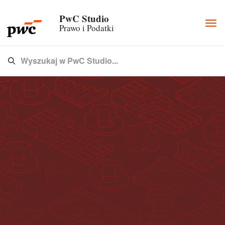
PwC Studio
Togg
Prawo i Podatki
navi
Wyszukaj w PwC Studio...
Type 3 or more characters for results.