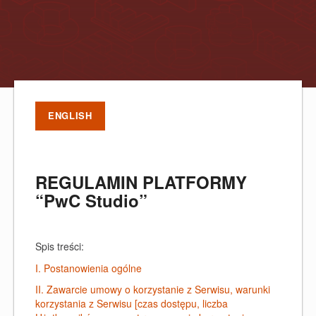
ENGLISH
REGULAMIN PLATFORMY
“PwC Studio”
Spis treści:
I. Postanowienia ogólne
II. Zawarcie umowy o korzystanie z Serwisu, warunki
korzystania z Serwisu [czas dostępu, liczba