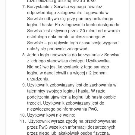
rozdzielczość graficzną 1920 x 1080.
Korzystanie z Serwisu wymaga również
odpowiedniego zalogowania. Logowanie w
Serwisie odbywa się przy pomocy unikalnego
loginu i hasła. Po zalogowaniu konto dostępu do
Serwisu jest aktywne przez 20 minut od otwarcia
ostatniego dokumentu umieszczonego w
Serwisie – po upływie tego czasu sesja wygasa i
należy się ponownie zalogować.
Jeden login upoważnia do korzystania z Serwisu
z jednego stanowiska dostępu Użytkownika.
Niemożliwe jest korzystanie z tego samego
loginu w danej chwili na więcej niż jednym
urządzeniu.
Użytkownik zobowiązany jest do zachowania w
tajemnicy swojego loginu i hasła. W razie
podejrzenia ujawnienia loginu lub hasła osobie
trzeciej, Użytkownik zobowiązany jest do
niezwłocznego poinformowania PwC.
Użytkownikowi nie wolno:
Użytkownik wyraża zgodę na przechowywanie
przez PwC wszelkich informacji dostarczonych
przez niego lub jakąkolwiek osobę fizyczną,