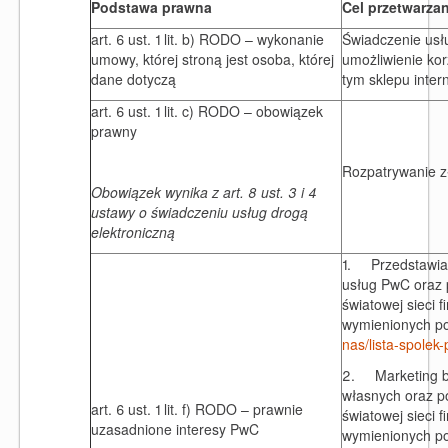
Podstawa prawna
Cel przetwarzan
art. 6 ust. 1 lit. b) RODO – wykonanie
Świadczenie usłu
umowy, której stroną jest osoba, której
umożliwienie kor
dane dotyczą
tym sklepu inte
art. 6 ust. 1 lit. c) RODO – obowiązek
prawny
Rozpatrywanie z
Obowiązek wynika z art. 8 ust. 3 i 4
ustawy o świadczeniu usług drogą
elektroniczną
1. Przedstawiani
usług PwC oraz 
światowej sieci 
wymienionych po
nas/lista-spolek
2. Marketing be
własnych oraz p
art. 6 ust. 1 lit. f) RODO – prawnie
światowej sieci 
uzasadnione interesy PwC
wymienionych po