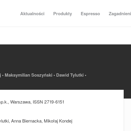
Aktualności
Produkty
Espresso
Zagadnien
 •
Maksymilian Soszyński •
Dawid Tylutki •
p.k.
, Warszawa,
ISSN 2719-6151
utki, Anna Biernacka, Mikołaj Kondej