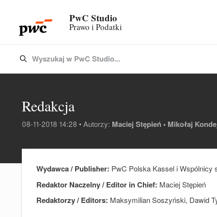
PwC Studio
Prawo i Podatki
Wyszukaj w PwC Studio...
Type 3 or more characters for results.
Redakcja
08-11-2018 14:28 • Autorzy:
Maciej Stępień •
Mikołaj Kondej
Wydawca / Publisher:
PwC Polska Kassel i Wspólnicy s
Redaktor Naczelny / Editor in Chief:
Maciej Stępień
Redaktorzy / Editors:
Maksymilian Soszyński, Dawid Tyl