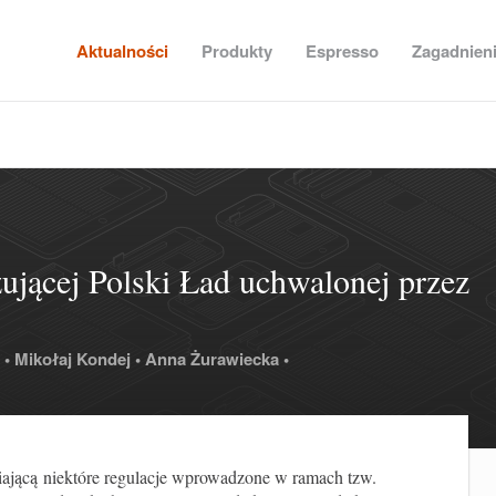
Aktualności
Produkty
Espresso
Zagadnien
ującej Polski Ład uchwalonej przez
 •
Mikołaj Kondej •
Anna Żurawiecka •
iającą
niektóre regulacje wprowadzone w ramach tzw.