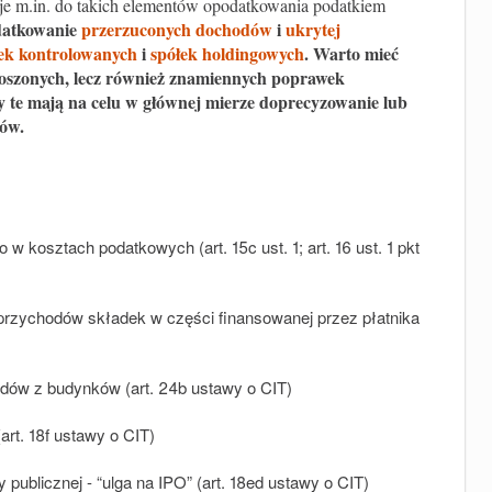
je m.in. do takich elementów opodatkowania podatkiem
datkowanie
przerzuconych dochodów
i
ukrytej
ek kontrolowanych
i
spółek holdingowych
. Warto mieć
roszonych, lecz również znamiennych poprawek
te mają na celu w głównej mierze doprecyzowanie lub
ków.
 kosztach podatkowych (art. 15c ust. 1; art. 16 ust. 1 pkt
rzychodów składek w części finansowanej przez płatnika
dów z budynków (art. 24b ustawy o CIT)
art. 18f ustawy o CIT)
 publicznej - “ulga na IPO” (art. 18ed ustawy o CIT)