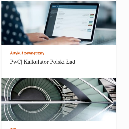
Artykuł zewnętrzny
PwC| Kalkulator Polski Ład