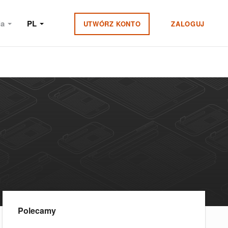
ia
PL
UTWÓRZ KONTO
ZALOGUJ
Polecamy