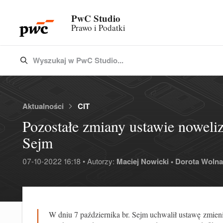
PwC Studio
Prawo i Podatki
Wyszukaj w PwC Studio...
Type 3 or more characters for results.
Aktualności
CIT
Pozostałe zmiany ustawie noweliz
Sejm
07-10-2022 16:18 • Autorzy:
Maciej Nowicki •
Dorota Wolna
W dniu 7 października br. Sejm uchwalił
ustawę zmien