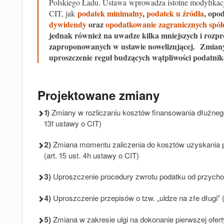
Polskiego Ładu. Ustawa
wprowadza istotne modyfikac
podatek minimalny
,
podatek u źródła
, opo
CIT, jak
dywidendy
oraz
opodatkowanie zagranicznych spół
jednak również na uwadze kilka mniejszych i rozp
zaproponowanych w ustawie nowelizującej. Zmiany 
uproszczenie reguł budzących wątpliwości podatni
Projektowane zmiany
1)
Zmiany w rozliczaniu kosztów finansowania dłużnego w
13f ustawy o CIT)
2)
Zmiana momentu zaliczenia do kosztów uzyskania p
(art. 15 ust. 4h ustawy o CIT)
3)
Uproszczenie procedury zwrotu podatku od przycho
4)
Uproszczenie przepisów o tzw. „uldze na złe długi” (
5)
Zmiana w zakresie ulgi na dokonanie pierwszej oferty