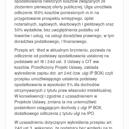
opodatkowania niektórych kosztów związanych ze
złożeniem pierwszej oferty publicznej. Ulga umożliwia
odliczenie 150% kosztów poniesionych m.in na
przygotowanie prospektu emisyjnego, opłat
notarialnych, sądowych, skarbowych i giełdowych oraz
50% wydatków, bez uwzględnienia podatku od
towarów i usług, na usługi doradztwa prawnego, w tym
doradztwa podatkowego, i finansowego.
Przepis art. 18ed w aktualnym brzmieniu, pozwala na
odliczenie od podstawy opodatkowania ustalonej na
podstawie art 18 i 24d ust. 3 Ustawy o CIT ww.
kosztów. Przedłożony Projekt Ustawy, zakłada
wykreślenie zapisu dot. art 24d (tzw. ulgi IP BOX) czyli
przepisu umożliwiającego ustalenia podstawy
opodatkowania w wysokości 5% dla dochodów
otrzymywanych z tytułu praw własności intelektualnej.
W konsekwencji i zgodnie z uzasadnieniem w
Projekcie Ustawy, zmiana ta ma uniemożliwić
podatnikom osiągającym dochody z ulgi IP BOX,
dodatkowego odliczenia z tytułu ulgi na IPO.
W uzasadnieniu dotyczącym wykreślenia przepisu art.
24d ust 3, wskazano, że podatnicy bez względu na to