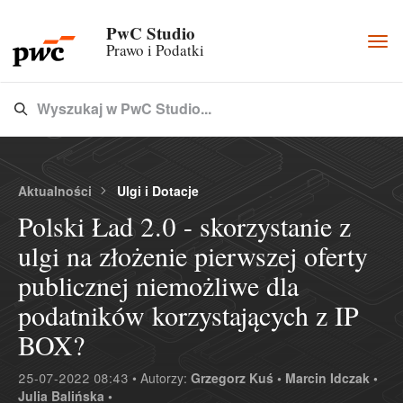
PwC Studio
Togg
Prawo i Podatki
navi
Wyszukaj w PwC Studio...
Type 3 or more characters for results.
Aktualności
Ulgi i Dotacje
Polski Ład 2.0 - skorzystanie z
ulgi na złożenie pierwszej oferty
publicznej niemożliwe dla
podatników korzystających z IP
BOX?
25-07-2022 08:43 • Autorzy:
Grzegorz Kuś •
Marcin Idczak •
Julia Balińska •