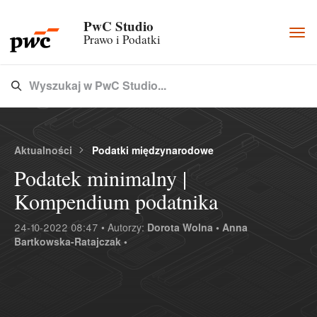
PwC Studio
Togg
Prawo i Podatki
navi
Wyszukaj w PwC Studio...
Type 3 or more characters for results.
Aktualności
Podatki międzynarodowe
Podatek minimalny |
Kompendium podatnika
24-10-2022 08:47 • Autorzy:
Dorota Wolna •
Anna
Bartkowska-Ratajczak •