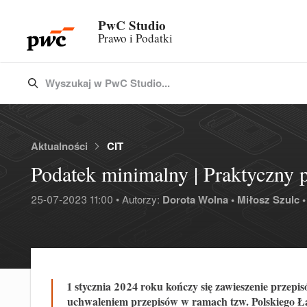
PwC Studio
Prawo i Podatki
Wyszukaj w PwC Studio...
Type 3 or more characters for results.
Aktualności
CIT
Podatek minimalny | Praktyczny 
25-07-2023 11:00 • Autorzy:
Dorota Wolna •
Miłosz Szulc •
1 stycznia 2024 roku kończy się zawieszenie prz
uchwaleniem przepisów w ramach tzw. Polskiego Ład