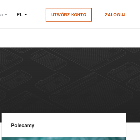
ia
PL
UTWÓRZ KONTO
ZALOGUJ
Polecamy