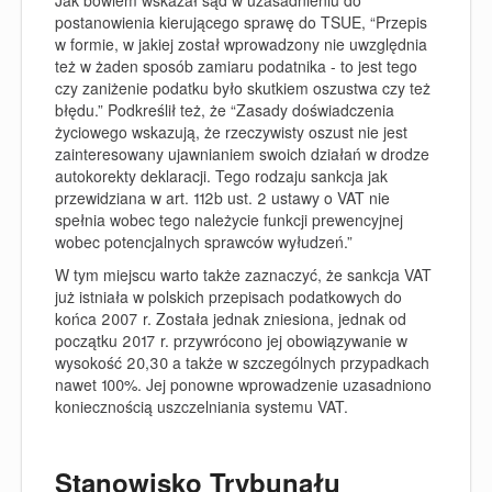
postanowienia kierującego sprawę do TSUE, “
Przepis
w formie, w jakiej został wprowadzony nie uwzględnia
też w żaden sposób zamiaru podatnika - to jest tego
czy zaniżenie podatku było skutkiem oszustwa czy też
błędu.
” Podkreślił też, że “
Zasady doświadczenia
życiowego wskazują, że rzeczywisty oszust nie jest
zainteresowany ujawnianiem swoich działań w drodze
autokorekty deklaracji. Tego rodzaju sankcja jak
przewidziana w art. 112b ust. 2 ustawy o VAT nie
spełnia wobec tego należycie funkcji prewencyjnej
wobec potencjalnych sprawców wyłudzeń.
”
W tym miejscu warto także zaznaczyć, że sankcja VAT
już istniała w polskich przepisach podatkowych do
końca 2007 r. Została jednak zniesiona, jednak od
początku 2017 r. przywrócono jej obowiązywanie w
wysokość 20,30 a także w szczególnych przypadkach
nawet 100%. Jej ponowne wprowadzenie uzasadniono
koniecznością uszczelniania systemu VAT.
Stanowisko Trybunału