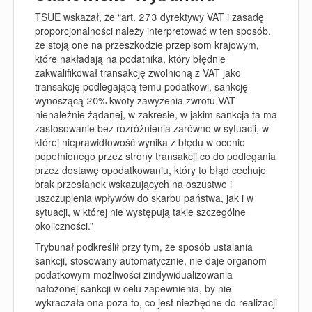
TSUE wskazał, że “
art. 273 dyrektywy VAT i zasadę
proporcjonalności należy interpretować w ten sposób,
że stoją one na przeszkodzie przepisom krajowym,
które nakładają na podatnika, który błędnie
zakwalifikował transakcję zwolnioną z VAT jako
transakcję podlegającą temu podatkowi, sankcję
wynoszącą 20% kwoty zawyżenia zwrotu VAT
nienależnie żądanej, w zakresie, w jakim sankcja ta ma
zastosowanie bez rozróżnienia zarówno w sytuacji, w
której nieprawidłowość wynika z błędu w ocenie
popełnionego przez strony transakcji co do podlegania
przez dostawę opodatkowaniu, który to błąd cechuje
brak przesłanek wskazujących na oszustwo i
uszczuplenia wpływów do skarbu państwa, jak i w
sytuacji, w której nie występują takie szczególne
okoliczności
.”
Trybunał podkreślił przy tym, że
sposób ustalania
sankcji, stosowany automatycznie, nie daje organom
podatkowym możliwości zindywidualizowania
nałożonej sankcji w celu zapewnienia, by nie
wykraczała ona poza to, co jest niezbędne do realizacji