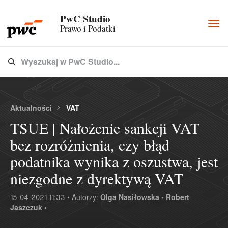
PwC Studio
Togg
Prawo i Podatki
navi
Wyszukaj w PwC Studio...
Type 3 or more characters for results.
Aktualności
VAT
TSUE | Nałożenie sankcji VAT
bez rozróżnienia, czy błąd
podatnika wynika z oszustwa, jest
niezgodne z dyrektywą VAT
15-04-2021 11:33 • Autorzy:
Olga Nasiłowska •
Robert
Jaszczuk •