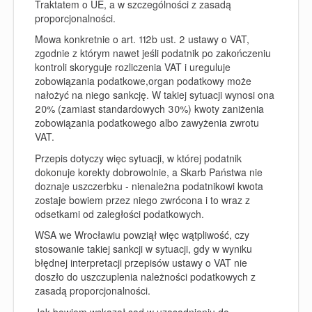
Traktatem o UE, a w szczególności z zasadą
proporcjonalności.
Mowa konkretnie o art. 112b ust. 2 ustawy o VAT,
zgodnie z którym nawet jeśli podatnik po zakończeniu
kontroli skoryguje rozliczenia VAT i ureguluje
zobowiązania podatkowe,organ podatkowy może
nałożyć na niego sankcję. W takiej sytuacji wynosi ona
20% (zamiast standardowych 30%) kwoty zaniżenia
zobowiązania podatkowego albo zawyżenia zwrotu
VAT.
Przepis dotyczy więc sytuacji, w której podatnik
dokonuje korekty dobrowolnie, a Skarb Państwa nie
doznaje uszczerbku - nienależna podatnikowi kwota
zostaje bowiem przez niego zwrócona i to wraz z
odsetkami od zaległości podatkowych.
WSA we Wrocławiu powziął więc wątpliwość, czy
stosowanie takiej sankcji w sytuacji, gdy w wyniku
błędnej interpretacji przepisów ustawy o VAT nie
doszło do uszczuplenia należności podatkowych z
zasadą proporcjonalności.
Jak bowiem wskazał sąd w uzasadnieniu do