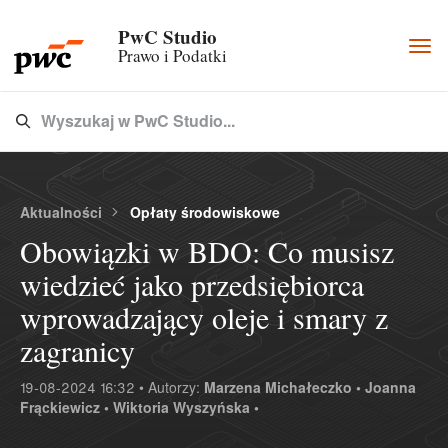
PwC Studio
Togg
Prawo i Podatki
navi
Wyszukaj w PwC Studio...
Type 3 or more characters for results.
Aktualności
Opłaty środowiskowe
Obowiązki w BDO: Co musisz
wiedzieć jako przedsiębiorca
wprowadzający oleje i smary z
zagranicy
19-08-2024 16:32 • Autorzy:
Marzena Michałeczko •
Joanna
Frąckiewicz •
Wiktoria Wyszyńska •