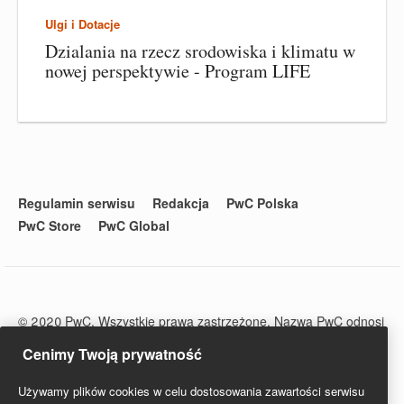
Ulgi i Dotacje
Dzialania na rzecz srodowiska i klimatu w
nowej perspektywie - Program LIFE
Regulamin serwisu
Redakcja
PwC Polska
PwC Store
PwC Global
© 2020 PwC. Wszystkie prawa zastrzeżone. Nazwa PwC odnosi
się do firm wchodzących w skład sieci PwC, z których każda
Cenimy Twoją prywatność
stanowi odrębny podmiot prawny. Więcej informacji na stronie
www.pwc.com/structure.
Używamy plików cookies w celu dostosowania zawartości serwisu
PwC Studio - Prawo i Podatki jest zarejestrowanym tytułem