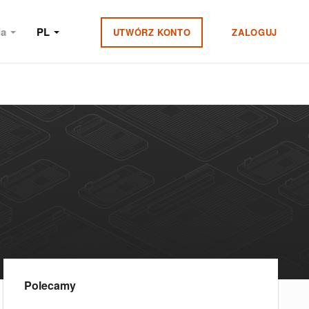
ia
PL
UTWÓRZ KONTO
ZALOGUJ
Polecamy