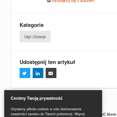
Skontaktuj się z autorem
Kategorie
Ulgi i Dotacje
Udostępnij ten artykuł
Cenimy Twoją prywatność
Używamy plików cookies w celu dostosowania
zawartości serwisu do Twoich preferencji. Więcej
Regulamin serwisu
Redakcja
PwC Polska
PwC Store