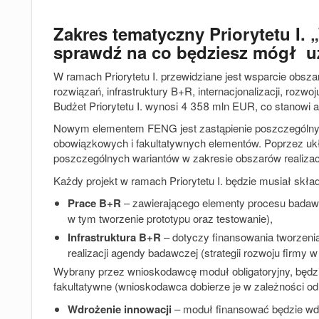
Zakres tematyczny Priorytetu I.
sprawdź na co będziesz mógł u
W ramach Priorytetu I. przewidziane jest wsparcie ob
rozwiązań, infrastruktury B+R, internacjonalizacji, rozwoj
Budżet Priorytetu I. wynosi 4 358 mln EUR, co stanow
Nowym elementem FENG jest zastąpienie poszczególnych
obowiązkowych i fakultatywnych elementów. Poprzez u
poszczególnych wariantów w zakresie obszarów realizacji
Każdy projekt w ramach Priorytetu I. będzie musiał skła
Prace B+R
– zawierającego elementy procesu badaw
w tym tworzenie prototypu oraz testowanie),
Infrastruktura B+R
–
dotyczy finansowania tworzeni
realizacji agendy badawczej (strategii rozwoju firmy 
Wybrany przez wnioskodawcę moduł obligatoryjny, będz
fakultatywne (wnioskodawca dobierze je w zależności od s
Wdrożenie innowacji
– moduł finansować będzie wd