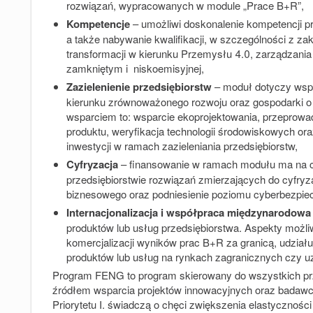
rozwiązań, wypracowanych w module „Prace B+R”,
Kompetencje
– umożliwi doskonalenie kompetencji 
a także nabywanie kwalifikacji, w szczególności z zak
transformacji w kierunku Przemysłu 4.0, zarządzania 
zamkniętym i niskoemisyjnej,
Zazielenienie przedsiębiorstw
– moduł dotyczy
wsp
kierunku zrównoważonego rozwoju oraz gospodarki o
wsparciem to: wsparcie ekoprojektowania, przeprowa
produktu, weryfikacja technologii środowiskowych or
inwestycji w ramach zazieleniania przedsiębiorstw,
Cyfryzacja
– finansowanie w ramach modułu ma na c
przedsiębiorstwie rozwiązań zmierzających do cyfryzac
biznesowego oraz podniesienie poziomu cyberbezpie
Internacjonalizacja i współpraca międzynarodowa
produktów lub usług przedsiębiorstwa. Aspekty moż
komercjalizacji wyników prac B+R za granicą, udzia
produktów lub usług na rynkach zagranicznych czy u
Program FENG to program skierowany do wszystkich prz
źródłem wsparcia projektów innowacyjnych oraz bada
Priorytetu I. świadczą o chęci zwiększenia elastycznośc