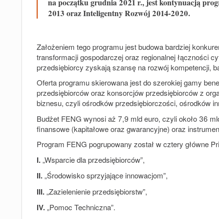
na początku grudnia 2021 r., jest kontynuacją p
2013 oraz Inteligentny Rozwój 2014-2020.
Założeniem tego programu jest budowa bardziej konkurenc
transformacji gospodarczej oraz regionalnej łączności 
przedsiębiorcy zyskają szansę na rozwój kompetencji, ba
Oferta programu skierowana jest do szerokiej gamy benef
przedsiębiorców oraz konsorcjów przedsiębiorców z orga
biznesu, czyli ośrodków przedsiębiorczości, ośrodków inn
Budżet FENG wynosi aż 7,9 mld euro, czyli około 36 mld 
finansowe (kapitałowe oraz gwarancyjne) oraz instrumen
Program FENG pogrupowany został w cztery główne Prio
I.
„Wsparcie dla przedsiębiorców”,
II.
„Środowisko sprzyjające innowacjom”,
III.
„Zazielenienie przedsiębiorstw”,
IV.
„Pomoc Techniczna”.