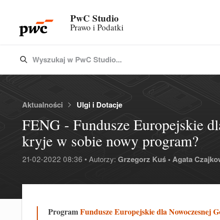
PwC Studio
Prawo i Podatki
Wyszukaj w PwC Studio...
Type 3 or more characters for results.
Aktualności
Ulgi i Dotacje
FENG - Fundusze Europejskie dl
kryje w sobie nowy program?
21-02-2022 08:36 • Autorzy:
Grzegorz Kuś •
Agata Czajko
Program
Fundusze Europejskie dla Nowoczesnej 