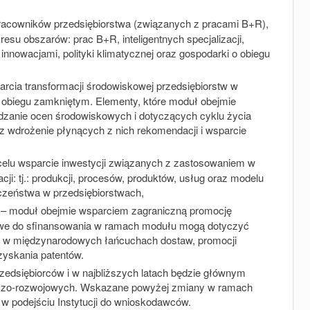
pracowników przedsiębiorstwa (związanych z pracami B+R),
resu obszarów: prac B+R, inteligentnych specjalizacji,
innowacjami, polityki klimatycznej oraz gospodarki o obiegu
arcia transformacji środowiskowej przedsiębiorstw w
 obiegu zamkniętym. Elementy, które moduł obejmie
dzanie ocen środowiskowych i dotyczących cyklu życia
az wdrożenie płynących z nich rekomendacji i wsparcie
elu wsparcie
inwestycji związanych z zastosowaniem w
ji: tj.: produkcji, procesów, produktów, usług oraz modelu
czeństwa w przedsiębiorstwach,
– moduł obejmie wsparciem zagraniczną promocję
liwe do sfinansowania w ramach modułu mogą dotyczyć
łu w międzynarodowych łańcuchach dostaw, promocji
zyskania patentów.
edsiębiorców i w najbliższych latach będzie głównym
wczo-rozwojowych. Wskazane powyżej zmiany w ramach
i w podejściu Instytucji do wnioskodawców.