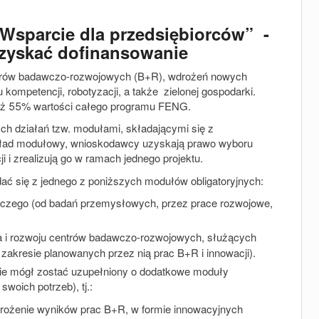
 „Wsparcie dla przedsiębiorców” -
zyskać dofinansowanie
szarów badawczo-rozwojowych (B+R), wdrożeń nowych
u kompetencji, robotyzacji, a także zielonej gospodarki.
i aż 55% wartości całego programu FENG.
 działań tzw. modułami, składającymi się z
kład modułowy, wnioskodawcy uzyskają prawo wyboru
 i zrealizują go w ramach jednego projektu.
dać się z jednego z poniższych modułów obligatoryjnych:
czego (od badań przemysłowych, przez prace rozwojowe,
a i rozwoju centrów badawczo-rozwojowych, służących
w zakresie planowanych przez nią prac B+R i innowacji).
ie mógł zostać uzupełniony o dodatkowe moduły
woich potrzeb), tj.:
rożenie wyników prac B+R, w formie innowacyjnych