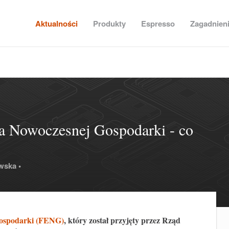
Aktualności
Produkty
Espresso
Zagadnien
a Nowoczesnej Gospodarki - co
wska •
Gospodarki (FENG)
, który został przyjęty przez Rząd