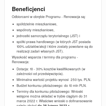
Beneficjenci
Odbiorcami w obrębie Programu - Renowacja są:
spółdzielnie mieszkaniowe,
wspólnoty mieszkaniowe
,
jednostki samorządu terytorialnego (JST
) i
spółki prawa handlowego (w których JST posiada
100% udziałów/akcji i które zostały powołane są do
realizacji zadań własnych JST).
Wysokość wsparcia i terminy dla programu -
Renowacja:
Dotacja: 10 - 30% kosztów kwalifikowanych (w
zależności od przedsięwzięcia).
Minimalna wartość projektu wynosi 250 tys. PLN.
Budżet konkursu pilotażowego: do 10 mln PLN.
Terminy dla konkursu pilotażowego: W
nioski
wstępne można składać w trybie ciągłym do 31
marca 2022 r. Właściwe wnioski o dofinansowanie
należy złożyć
do 28 lutego 2023 r.