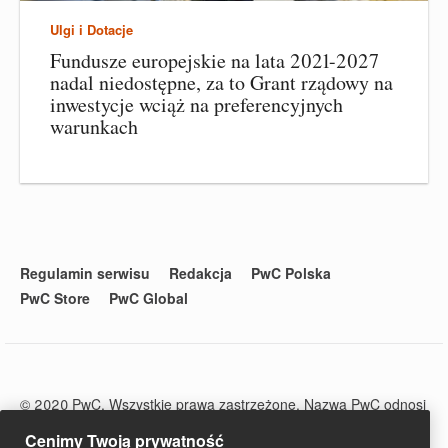
Ulgi i Dotacje
Fundusze europejskie na lata 2021-2027
nadal niedostępne, za to Grant rządowy na
inwestycje wciąż na preferencyjnych
warunkach
Regulamin serwisu
Redakcja
PwC Polska
PwC Store
PwC Global
© 2020 PwC. Wszystkie prawa zastrzeżone. Nazwa PwC odnosi
się do firm wchodzących w skład sieci PwC, z których każda
Cenimy Twoją prywatność
stanowi odrębny podmiot prawny. Więcej informacji na stronie