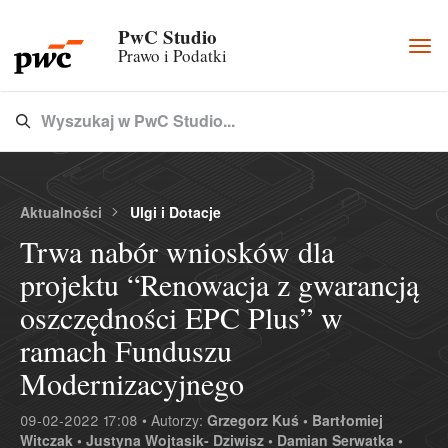
PwC Studio
Togg
Prawo i Podatki
navi
Wyszukaj w PwC Studio...
Type 3 or more characters for results.
Aktualności
Ulgi i Dotacje
Trwa nabór wniosków dla
projektu “Renowacja z gwarancją
oszczędności EPC Plus” w
ramach Funduszu
Modernizacyjnego
09-02-2022 17:08 • Autorzy:
Grzegorz Kuś •
Bartłomiej
Witczak •
Justyna Wojtasik- Dziwisz •
Damian Serwatka •