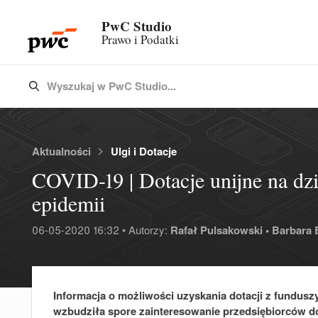
PwC Studio
Prawo i Podatki
Wyszukaj w PwC Studio...
Type 3 or more characters for results.
Aktualności
Ulgi i Dotacje
COVID-19 | Dotacje unijne na dzi
epidemii
06-05-2020 16:32 • Autorzy:
Rafał Pulsakowski •
Barbara 
Informacja o możliwości uzyskania dotacji z fundusz
wzbudziła spore zainteresowanie przedsiębiorców do