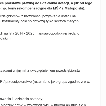
e podstawę prawną do udzielania dotacji, a już od tego
y (np. bony rekompensacyjne dla MŚP z Małopolski).
edsiębiorców z możliwości pozyskania dotacji na
instrumenty póki co dotyczą tylko sektora małych i
 na lata 2014 - 2020, najprawdopodobniej będą to
polskim.
zasadami unijnymi, z uwzględnieniem przedsiębiorstw
R / przedsiębiorstwo
(rozumiane jako grupa zgodnie z ww.
kowania i udzielania pomocy;
 siedziby firmy w województwie, w którym aplikuje się o