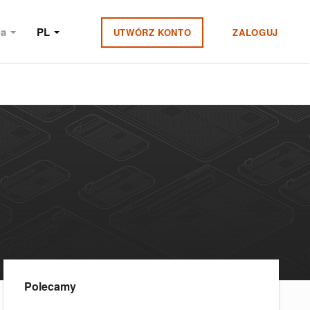
ia
PL
UTWÓRZ KONTO
ZALOGUJ
Polecamy