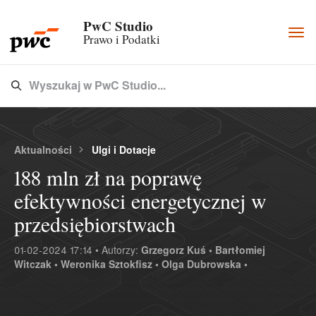
PwC Studio
Togg
Prawo i Podatki
navi
Wyszukaj w PwC Studio...
Type 3 or more characters for results.
Aktualności
Ulgi i Dotacje
188 mln zł na poprawę
efektywności energetycznej w
przedsiębiorstwach
01-02-2024 17:14 • Autorzy:
Grzegorz Kuś •
Bartłomiej
Witczak •
Weronika Sztokfisz •
Olga Dubrowska •