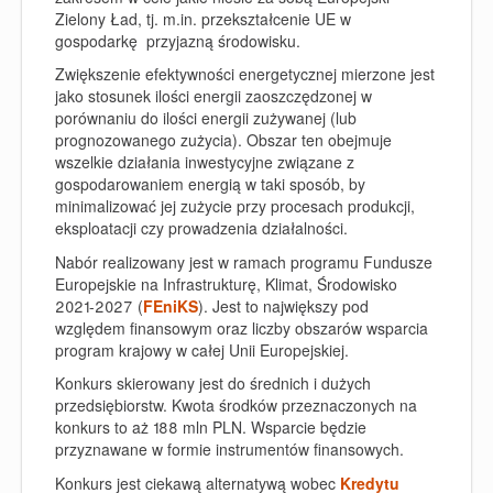
Zielony Ład, tj. m.in. przekształcenie UE w
gospodarkę przyjazną środowisku.
Zwiększenie efektywności energetycznej mierzone jest
jako stosunek ilości energii zaoszczędzonej w
porównaniu do ilości energii zużywanej (lub
prognozowanego zużycia). Obszar ten obejmuje
wszelkie działania inwestycyjne związane z
gospodarowaniem energią w taki sposób, by
minimalizować jej zużycie przy procesach produkcji,
eksploatacji czy prowadzenia działalności.
Nabór realizowany jest w ramach programu Fundusze
Europejskie na Infrastrukturę, Klimat, Środowisko
2021-2027 (
FEniKS
). Jest to największy pod
względem finansowym oraz liczby obszarów wsparcia
program krajowy w całej Unii Europejskiej.
Konkurs skierowany jest do średnich i dużych
przedsiębiorstw. Kwota środków przeznaczonych na
konkurs to aż 188 mln PLN. Wsparcie będzie
przyznawane w formie instrumentów finansowych.
Konkurs jest ciekawą alternatywą wobec
Kredytu