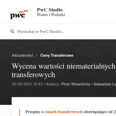
PwC Studio
Prawo i Podatki
Wyszukaj w PwC Studio...
Type 3 or more characters for results.
Aktualności
Ceny Transferowe
Wycena wartości niematerialnych
transferowych
25-08-2021 15:43 • Autorzy:
Piotr Wiewiórka •
Sebastian L
Przepisy o
cenach transferowych
obowiązujące od 2