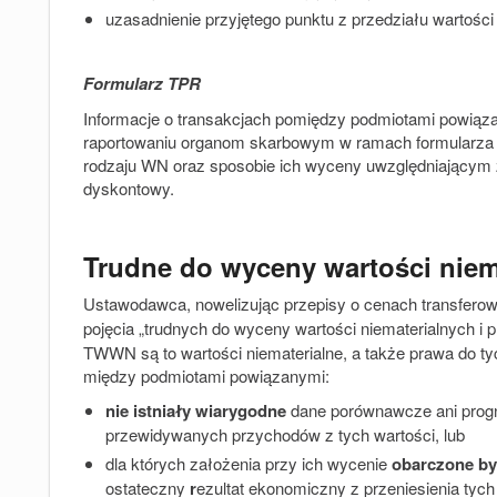
uzasadnienie przyjętego punktu z przedziału wartości 
Formularz TPR
Informacje o transakcjach pomiędzy podmiotami powiąz
raportowaniu organom skarbowym w ramach formularza 
rodzaju WN oraz sposobie ich wyceny uwzględniającym 
dyskontowy.
Trudne do wyceny wartości niem
Ustawodawca, nowelizując przepisy o cenach transfero
pojęcia „trudnych do wyceny wartości niematerialnych 
TWWN są to wartości niematerialne, a także prawa do ty
między podmiotami powiązanymi:
nie istniały
wiarygodne
dane porównawcze ani progn
przewidywanych przychodów z tych wartości, lub
dla których założenia przy ich wycenie
obarczone by
ostateczny
r
ezultat ekonomiczny z przeniesienia tych 