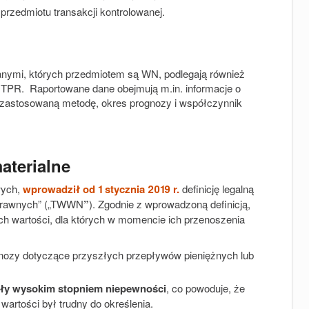
przedmiotu transakcji kontrolowanej.
anymi, których przedmiotem są WN, podlegają również
TPR. Raportowane dane obejmują m.in. informacje o
zastosowaną metodę, okres prognozy i współczynnik
aterialne
wych,
wprowadził od 1 stycznia 2019 r.
definicję legalną
i prawnych” („TWWN
”
). Zgodnie z wprowadzoną definicją,
ch wartości, dla których w momencie ich przenoszenia
ozy dotyczące przyszłych przepływów pieniężnych lub
ły wysokim stopniem niepewności
, co powoduje, że
wartości był trudny do określenia.