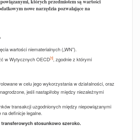
 powiązanymi, których przedmiotem są wartości
 podatkowym nowe narzędzia pozwalające na
?
jęcia wartości niematerialnych („WN”).
[1]
leźć w Wytycznych OECD
, zgodnie z którymi
lowane w celu jego wykorzystania w działalności, oraz
nagrodzone, jeśli nastąpiłoby między niezależnymi
ków transakcji uzgodnionych między niepowiązanymi
na definicje legalne.
n transferowych stosunkowo szeroko.