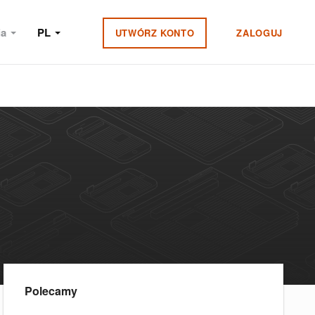
ia
PL
UTWÓRZ KONTO
ZALOGUJ
Polecamy