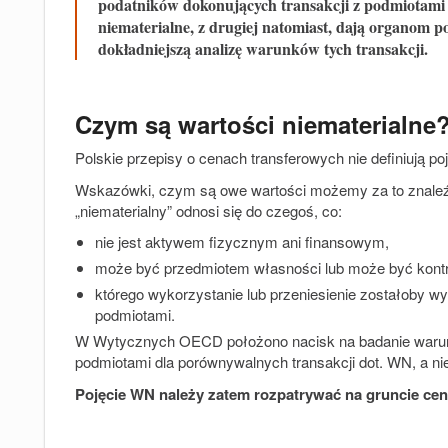
podatników dokonujących transakcji z podmiotami
niematerialne, z drugiej natomiast, dają organom
dokładniejszą analizę warunków tych transakcji.
Czym są wartości niematerialne
Polskie przepisy o cenach transferowych nie definiują po
Wskazówki, czym są owe wartości możemy za to zna
„niematerialny” odnosi się do czegoś, co:
nie jest aktywem fizycznym ani finansowym,
może być przedmiotem własności lub może być kontro
którego wykorzystanie lub przeniesienie zostałoby wy
podmiotami.
W Wytycznych OECD położono nacisk na badanie warun
podmiotami dla porównywalnych transakcji dot. WN, a nie 
Pojęcie WN należy zatem rozpatrywać na gruncie ce