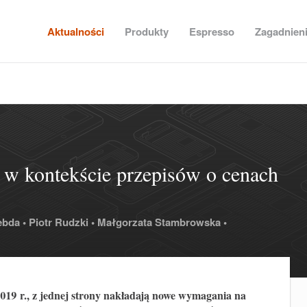
Aktualności
Produkty
Espresso
Zagadnien
 w kontekście przepisów o cenach
ebda •
Piotr Rudzki •
Małgorzata Stambrowska •
019 r., z jednej strony nakładają nowe wymagania na