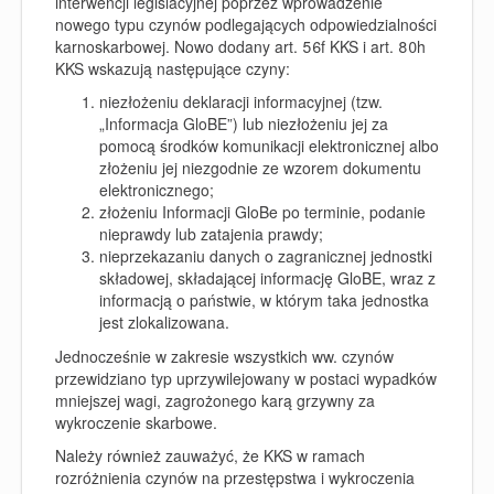
interwencji legislacyjnej poprzez wprowadzenie
nowego typu czynów podlegających odpowiedzialności
karnoskarbowej
. Nowo dodany art. 56f KKS i art. 80h
KKS wskazują następujące czyny:
niezłożeniu deklaracji informacyjnej (tzw.
„
Informacja GloBE
”) lub niezłożeniu jej za
pomocą środków komunikacji elektronicznej albo
złożeniu jej niezgodnie ze wzorem dokumentu
elektronicznego;
złożeniu Informacji GloBe po terminie, podanie
nieprawdy lub zatajenia prawdy;
nieprzekazaniu danych o zagranicznej jednostki
składowej, składającej informację GloBE, wraz z
informacją o państwie, w którym taka jednostka
jest zlokalizowana.
Jednocześnie w zakresie wszystkich ww. czynów
przewidziano typ uprzywilejowany w postaci wypadków
mniejszej wagi, zagrożonego karą grzywny za
wykroczenie skarbowe.
Należy również zauważyć, że KKS w ramach
rozróżnienia czynów na przestępstwa i wykroczenia