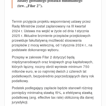
zasady globalnego podatku minimalnego
(tzw. „Filar 2”).
Termin przyjęcia projektu wspomnianej ustawy przez
Radę Ministrów został zaplanowany na III kwartał
2024 r. Ustawa ma wejść w życie od dnia 1 stycznia
2025 r. Aktualne brzmienie przepisów przejściowych
przewiduje fakultatywną możliwość stosowania
przepisów z mocą wsteczną, od 1 stycznia 2024 r., na
podstawie dokonanego wyboru.
Przepisy w zakresie Filar 2 dotyczyć będą
międzynarodowych oraz krajowych grup kapitałowych,
których łączny, roczny obrót wyniesie minimum 750
milionów euro, w co najmniej dwóch z czterech lat
podatkowych, bezpośrednio poprzedzających dany rok
podatkowy.
Podatek podlegający zapłacie będzie stanowił różnicę
pomiędzy minimalną stawką 15%, a efektywną stawką
podatkową (
ang. effective tax rate
) obliczoną dla danej
jurysdykcji.