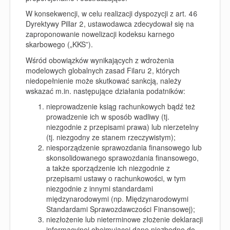
W konsekwencji, w celu realizacji dyspozycji z art. 46
Dyrektywy Pillar 2, ustawodawca zdecydował się na
zaproponowanie nowelizacji kodeksu karnego
skarbowego („
KKS
”).
Wśród obowiązków wynikających z wdrożenia
modelowych globalnych zasad Filaru 2, których
niedopełnienie może skutkować sankcją, należy
wskazać m.in. następujące działania podatników:
nieprowadzenie ksiąg rachunkowych bądź też
prowadzenie ich w sposób wadliwy (tj.
niezgodnie z przepisami prawa) lub nierzetelny
(tj. niezgodny ze stanem rzeczywistym);
niesporządzenie sprawozdania finansowego lub
skonsolidowanego sprawozdania finansowego,
a także sporządzenie ich niezgodnie z
przepisami ustawy o rachunkowości, w tym
niezgodnie z innymi standardami
międzynarodowymi (np. Międzynarodowymi
Standardami Sprawozdawczości Finansowej);
niezłożenie lub nieterminowe złożenie deklaracji
informacyjnej obejmującej dane niezbędne do