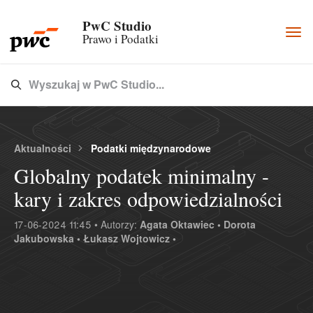
PwC Studio
Togg
Prawo i Podatki
navi
Wyszukaj w PwC Studio...
Type 3 or more characters for results.
Aktualności
Podatki międzynarodowe
Globalny podatek minimalny -
kary i zakres odpowiedzialności
17-06-2024 11:45 • Autorzy:
Agata Oktawiec •
Dorota
Jakubowska •
Łukasz Wojtowicz •