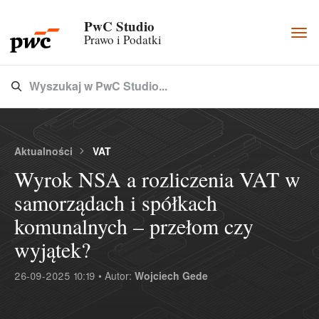
PwC Studio
Togg
Prawo i Podatki
navi
Wyszukaj w PwC Studio...
Type 3 or more characters for results.
Aktualności
VAT
Wyrok NSA a rozliczenia VAT w
samorządach i spółkach
komunalnych – przełom czy
wyjątek?
26-09-2025 10:19 • Autor:
Wojciech Gede