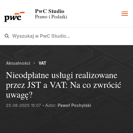
PwC Studio
Togg
Prawo i Podatki
navi
Wyszukaj w PwC Studio...
Type 3 or more characters for results.
Aktualności
VAT
Nieodpłatne usługi realizowane
przez JST a VAT: Na co zwrócić
uwagę?
25-08-2025 15:07 • Autor:
Paweł Pochylski