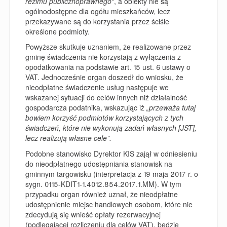
reżimu publicznoprawnego"
, a obiekty nie są
ogólnodostępne dla ogółu mieszkańców, lecz
przekazywane są do korzystania przez ściśle
określone podmioty.
Powyższe skutkuje uznaniem, że realizowane przez
gminę świadczenia nie korzystają z wyłączenia z
opodatkowania na podstawie art. 15 ust. 6 ustawy o
VAT. Jednocześnie organ doszedł do wniosku, że
nieodpłatne świadczenie usług następuje we
wskazanej sytuacji do celów innych niż działalność
gospodarcza podatnika, wskazując iż
„przeważa tutaj
bowiem korzyść podmiotów korzystających z tych
świadczeń, które nie wykonują zadań własnych [JST],
lecz realizują własne cele”.
Podobne stanowisko Dyrektor KIS zajął w odniesieniu
do nieodpłatnego udostępniania stanowisk na
gminnym targowisku (interpretacja z 19 maja 2017 r. o
sygn. 0115-KDIT1-1.4012.854.2017.1.MM). W tym
przypadku organ również uznał, że nieodpłatne
udostępnienie miejsc handlowych osobom, które nie
zdecydują się wnieść opłaty rezerwacyjnej
(podlegającej rozliczeniu dla celów VAT), będzie