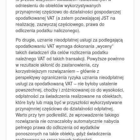
odniesieniu do obiektów wykorzystywanych
przynajmniej częściowo do działalności gospodarczej
opodatkowanej VAT (a zatem pozwalającej JST na
realizację, zazwyczaj częściowego, prawa do
odliczenia podatku naliczonego).
Po drugie, uznanie nieodpłatnej usługi za podlegającą
opodatkowaniu VAT wymaga dokonania „wyceny”
takich świadczeń dla celów rozliczenia podatku
należnego VAT od takich transakcji. Powyższe powinno
w rezultacie skłonić do zastanowienia, czy
korzystniejszym rozwiązaniem – głównie z
perspektywy ograniczenia ryzyka uznania nieodpłatnej
usługi za opodatkowaną VAT – nie byłoby ustalenie
powszechnej, choćby i zróżnicowanej co do wysokości,
odpłatności za świadczenia realizowane na obiektach,
które były lub mają być w przyszłości wykorzystywane
przynajmniej częściowo do działalności odpłatnej.
Warto przy tym podkreślić, że wprowadzenie takiego
rozwiązania nie oznaczałoby automatycznie nabycia
pełnego prawa do odliczenia od wydatków
ponoszonych na takie obiekty, gdyż świadczenia
realizowane na rzecz innych jednostek