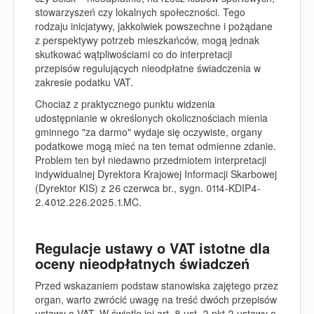
stowarzyszeń czy lokalnych społeczności. Tego
rodzaju inicjatywy, jakkolwiek powszechne i pożądane
z perspektywy potrzeb mieszkańców, mogą jednak
skutkować wątpliwościami co do interpretacji
przepisów regulujących nieodpłatne świadczenia w
zakresie podatku VAT.
Chociaż z praktycznego punktu widzenia
udostępnianie w określonych okolicznościach mienia
gminnego "za darmo" wydaje się oczywiste, organy
podatkowe mogą mieć na ten temat odmienne zdanie.
Problem ten był niedawno przedmiotem interpretacji
indywidualnej Dyrektora Krajowej Informacji Skarbowej
(Dyrektor KIS) z 26 czerwca br., sygn. 0114-KDIP4-
2.4012.226.2025.1.MC.
Regulacje ustawy o VAT istotne dla
oceny nieodpłatnych świadczeń
Przed wskazaniem podstaw stanowiska zajętego przez
organ, warto zwrócić uwagę na treść dwóch przepisów
ustawy o VAT. W świetle jej art. 8 ust. 2 pkt 2 ustawy o