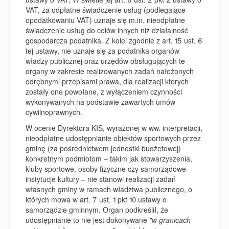
VAT, za odpłatne świadczenie usług (podlegające
opodatkowaniu VAT) uznaje się m.in. nieodpłatne
świadczenie usług do celów innych niż działalność
gospodarcza podatnika. Z kolei zgodnie z art. 15 ust. 6
tej ustawy, nie uznaje się za podatnika organów
władzy publicznej oraz urzędów obsługujących te
organy w zakresie realizowanych zadań nałożonych
odrębnymi przepisami prawa, dla realizacji których
zostały one powołane, z wyłączeniem czynności
wykonywanych na podstawie zawartych umów
cywilnoprawnych.
W ocenie Dyrektora KIS, wyrażonej w ww. interpretacji,
nieodpłatne udostępnianie obiektów sportowych przez
gminę (za pośrednictwem jednostki budżetowej)
konkretnym podmiotom – takim jak stowarzyszenia,
kluby sportowe, osoby fizyczne czy samorządowe
instytucje kultury – nie stanowi realizacji zadań
własnych gminy w ramach władztwa publicznego, o
których mowa w art. 7 ust. 1 pkt 10 ustawy o
samorządzie gminnym. Organ podkreślił, że
udostępnianie to nie jest dokonywane
"w granicach