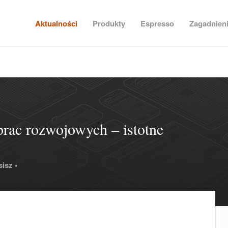
Aktualności
Produkty
Espresso
Zagadnien
prac rozwojowych – istotne
isz •