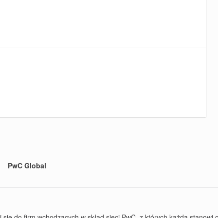
PwC Global
ę do firm wchodzących w skład sieci PwC, z których każda stanowi od