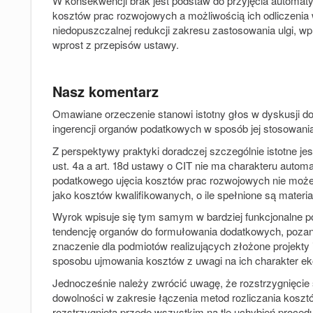
W konsekwencji brak jest podstaw do przyjęcia automa
kosztów prac rozwojowych a możliwością ich odliczenia
niedopuszczalnej redukcji zakresu zastosowania ulgi, w
wprost z przepisów ustawy.
Nasz komentarz
Omawiane orzeczenie stanowi istotny głos w dyskusji do
ingerencji organów podatkowych w sposób jej stosowani
Z perspektywy praktyki doradczej szczególnie istotne jes
ust. 4a a art. 18d ustawy o CIT nie ma charakteru auto
podatkowego ujęcia kosztów prac rozwojowych nie może
jako kosztów kwalifikowanych, o ile spełnione są materia
Wyrok wpisuje się tym samym w bardziej funkcjonalne p
tendencję organów do formułowania dodatkowych, poza
znaczenie dla podmiotów realizujących złożone projekty 
sposobu ujmowania kosztów z uwagi na ich charakter ek
Jednocześnie należy zwrócić uwagę, że rozstrzygnięcie
dowolności w zakresie łączenia metod rozliczania kosz
rozstrzygnięta przede wszystkim na tle uchybień procedu