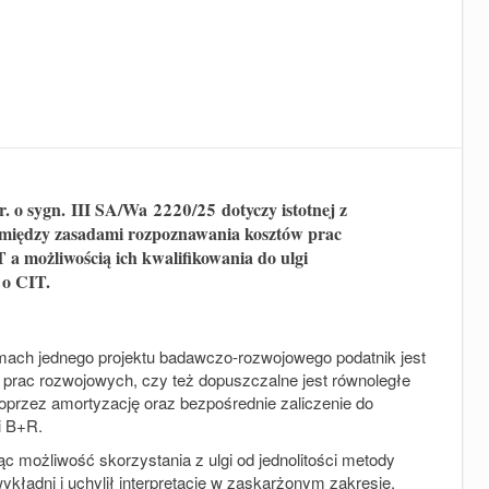
. o sygn.
III SA/
Wa
2220/25
dotyczy istotnej z
pomiędzy zasadami rozpoznawania kosztów prac
T a możliwością ich kwalifikowania do ulgi
o CIT
.
amach jednego projektu badawczo
‑
rozwojowego podatnik jest
 prac rozwojowych, czy też dopuszczalne jest równoległe
oprzez amortyzację oraz bezpośrednie zaliczenie do
i B+R.
ąc możliwość skorzystania z ulgi od jednolitości metody
ykładni i uchylił interpretację w zaskarżonym zakresie.