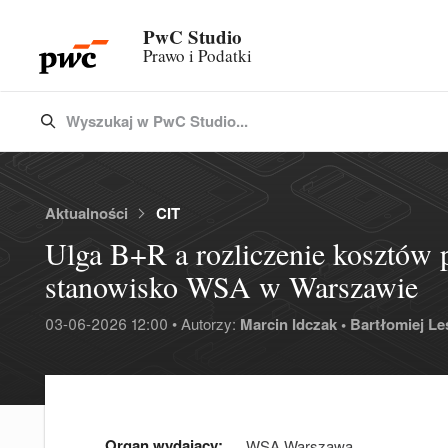
PwC Studio
Prawo i Podatki
Wyszukaj w PwC Studio...
Type 3 or more characters for results.
Aktualności
CIT
Ulga B+R a rozliczenie kosztów 
stanowisko WSA w Warszawie
03-06-2026 12:00 • Autorzy:
Marcin Idczak •
Bartłomiej Les
Organ wydający:
WSA Warszawa