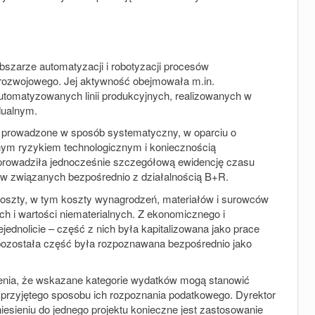
szarze automatyzacji i robotyzacji procesów
rozwojowego. Jej aktywność obejmowała m.in.
utomatyzowanych linii produkcyjnych, realizowanych w
dualnym.
ły prowadzone w sposób systematyczny, w oparciu o
otnym ryzykiem technologicznym i koniecznością
prowadziła jednocześnie szczegółową ewidencję czasu
ków związanych bezpośrednio z działalnością B+R.
 koszty, w tym koszty wynagrodzeń, materiałów i surowców
h i wartości niematerialnych. Z ekonomicznego i
ednolicie – część z nich była kapitalizowana jako prace
 pozostała część była rozpoznawana bezpośrednio jako
dzenia, że wskazane kategorie wydatków mogą stanowić
 przyjętego sposobu ich rozpoznania podatkowego. Dyrektor
iesieniu do jednego projektu konieczne jest zastosowanie