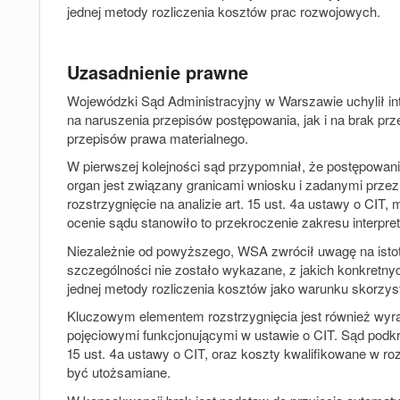
jednej metody rozliczenia kosztów prac rozwojowych.
Uzasadnienie prawne
Wojewódzki Sąd Administracyjny w Warszawie uchylił i
na naruszenia przepisów postępowania, jak i na brak prz
przepisów prawa materialnego.
W pierwszej kolejności sąd przypomniał, że postępowanie
organ jest związany granicami wniosku i zadanymi prze
rozstrzygnięcie na analizie art. 15 ust. 4a ustawy o CIT
ocenie sądu stanowiło to przekroczenie zakresu interpreta
Niezależnie od powyższego, WSA zwrócił uwagę na istot
szczególności nie zostało wykazane, z jakich konkretn
jednej metody rozliczenia kosztów jako warunku skorzyst
Kluczowym elementem rozstrzygnięcia jest również wyr
pojęciowymi funkcjonującymi w ustawie o CIT. Sąd podkr
15 ust. 4a ustawy o CIT, oraz koszty kwalifikowane w ro
być utożsamiane.