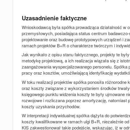
Uzasadnienie faktyczne
Wnioskodawcą była spółka prowadząca działalność w ob
przemysłowych, posiadająca status centrum badawczo
‑
projektowanie oraz budowę prototypowych urządzeń i za
ramach projektów B+R o charakterze twórczym i indywi
Jak wynikało z opisu stanu faktycznego, projekty te by
metodykę projektową, a ich realizacja wiązała się z ist
zaangażowania wyspecjalizowanego personelu. Spółka 
pracy oraz kosztów, umożliwiającą identyfikację wydat
W toku realizacji projektów spółka ponosiła różnorodne
oraz koszty związane z wykorzystaniem środków trwałyc
księgowego punktu widzenia koszty te były ujmowane niej
rozwojowe i rozliczana poprzez amortyzację, natomiast
koszty uzyskania przychodów.
W interpretacji indywidualnej spółka dążyła do potwier
koszty kwalifikowane w ramach ulgi B+R, niezależnie od
KIS zakwestionował takie podejście, wskazując, iż w odn