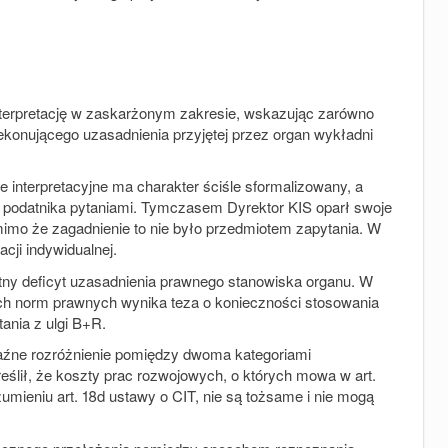
nterpretację w zaskarżonym zakresie, wskazując zarówno
ekonującego uzasadnienia przyjętej przez organ wykładni
 interpretacyjne ma charakter ściśle sformalizowany, a
z podatnika pytaniami. Tymczasem Dyrektor KIS oparł swoje
, mimo że zagadnienie to nie było przedmiotem zapytania. W
cji indywidualnej.
ny deficyt uzasadnienia prawnego stanowiska organu. W
ych norm prawnych wynika teza o konieczności stosowania
ania z ulgi B+R.
aźne rozróżnienie pomiędzy dwoma kategoriami
eślił, że koszty prac rozwojowych, o których mowa w art.
zumieniu art. 18d ustawy o CIT, nie są tożsame i nie mogą