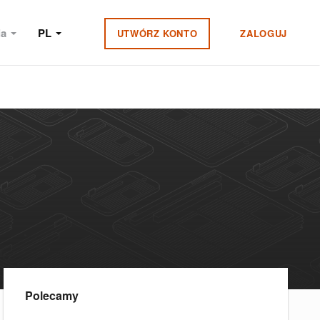
ia
PL
UTWÓRZ KONTO
ZALOGUJ
Polecamy