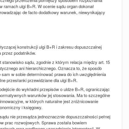
tycznego przełożenia pomiędzy sposobem rozpoznania
 w ramach ulgi B+R. W ocenie sądu organ dokonał
prowadzając de facto dodatkowy warunek, niewynikający
tyczącej konstrukcji ulgi B+R i zakresu dopuszczalnej
a przez podatników.
t stanowisko sądu, zgodnie z którym relacja między art. 15
matycznego ani hierarchicznego. Oznacza to, że sposób
 sam w sobie determinować prawa do ich uwzględnienia
lne przesłanki przewidziane dla ulgi B+R.
odejście do wykładni przepisów o uldze B+R, ograniczając
normatywnych warunków jej stosowania. Ma to szczególne
innowacyjne, w których naturalne jest zróżnicowanie
onomiczny i księgowy.
 sądu nie przesądza jednoznacznie dopuszczalności pełnej
tów prac rozwojowych. Sprawa została bowiem
ralnych oraz wadliwego uzasadnienia interpretacji. W