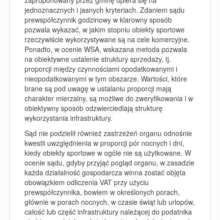
zaproponowany przez gminę opiera się na
jednoznacznych i jasnych kryteriach. Zdaniem sądu
prewspółczynnik godzinowy w klarowny sposób
pozwala wykazać, w jakim stopniu obiekty sportowe
rzeczywiście wykorzystywane są na cele komercyjne.
Ponadto, w ocenie WSA, wskazana metoda pozwala
na obiektywne ustalenie struktury sprzedaży, tj.
proporcji między czynnościami opodatkowanymi i
nieopodatkowanymi w tym obszarze. Wartości, które
brane są pod uwagę w ustalaniu proporcji mają
charakter mierzalny, są możliwe do zweryfikowania i w
obiektywny sposób odzwierciedlają strukturę
wykorzystania infrastruktury.
Sąd nie podzielił również zastrzeżeń organu odnośnie
kwestii uwzględnienia w proporcji pór nocnych i dni,
kiedy obiekty sportowe w ogóle nie są użytkowane. W
ocenie sądu, gdyby przyjąć pogląd organu, w zasadzie
każda działalność gospodarcza winna zostać objęta
obowiązkiem odliczenia VAT przy użyciu
prewspółczynnika, bowiem w określonych porach,
głównie w porach nocnych, w czasie świąt lub urlopów,
całość lub część infrastruktury należącej do podatnika