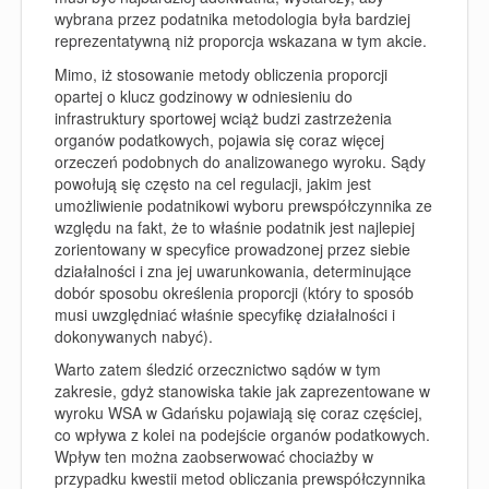
wybrana przez podatnika metodologia była bardziej
reprezentatywną niż proporcja wskazana w tym akcie.
Mimo, iż stosowanie metody obliczenia proporcji
opartej o klucz godzinowy w odniesieniu do
infrastruktury sportowej wciąż budzi zastrzeżenia
organów podatkowych, pojawia się coraz więcej
orzeczeń podobnych do analizowanego wyroku. Sądy
powołują się często na cel regulacji, jakim jest
umożliwienie podatnikowi wyboru prewspółczynnika ze
względu na fakt, że to właśnie podatnik jest najlepiej
zorientowany w specyfice prowadzonej przez siebie
działalności i zna jej uwarunkowania, determinujące
dobór sposobu określenia proporcji (który to sposób
musi uwzględniać właśnie specyfikę działalności i
dokonywanych nabyć).
Warto zatem śledzić orzecznictwo sądów w tym
zakresie, gdyż stanowiska takie jak zaprezentowane w
wyroku WSA w Gdańsku pojawiają się coraz częściej,
co wpływa z kolei na podejście organów podatkowych.
Wpływ ten można zaobserwować chociażby w
przypadku kwestii metod obliczania prewspółczynnika