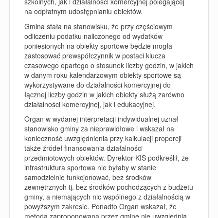
szkolnych, jak i działalności komercyjnej polegającej
na odpłatnym udostępnianiu obiektów.
Gmina stała na stanowisku, że przy częściowym
odliczeniu podatku naliczonego od wydatków
poniesionych na obiekty sportowe będzie mogła
zastosować prewspółczynnik w postaci klucza
czasowego opartego o stosunek liczby godzin, w jakich
w danym roku kalendarzowym obiekty sportowe są
wykorzystywane do działalności komercyjnej do
łącznej liczby godzin w jakich obiekty służą zarówno
działalności komercyjnej, jak i edukacyjnej.
Organ w wydanej interpretacji indywidualnej uznał
stanowisko gminy za nieprawidłowe i wskazał na
konieczność uwzględnienia przy kalkulacji proporcji
także źródeł finansowania działalności
przedmiotowych obiektów. Dyrektor KIS podkreślił, że
infrastruktura sportowa nie byłaby w stanie
samodzielnie funkcjonować, bez środków
zewnętrznych tj. bez środków pochodzących z budżetu
gminy, a niemających nic wspólnego z działalnością w
powyższym zakresie. Ponadto Organ wskazał, że
metoda zaproponowana przez gminę nie uwzględnia