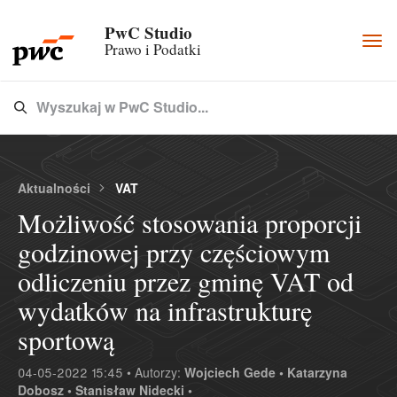
PwC Studio
Togg
Prawo i Podatki
navi
Wyszukaj w PwC Studio...
Type 3 or more characters for results.
Aktualności
VAT
Możliwość stosowania proporcji
godzinowej przy częściowym
odliczeniu przez gminę VAT od
wydatków na infrastrukturę
sportową
04-05-2022 15:45 • Autorzy:
Wojciech Gede •
Katarzyna
Dobosz •
Stanisław Nidecki •