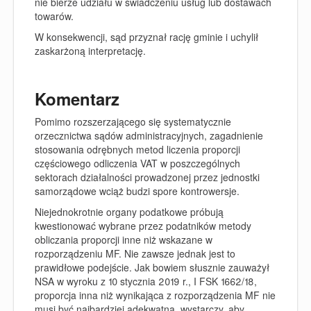
nie bierze udziału w świadczeniu usług lub dostawach
towarów.
W konsekwencji, sąd przyznał rację gminie i uchylił
zaskarżoną interpretację.
Komentarz
Pomimo rozszerzającego się systematycznie
orzecznictwa sądów administracyjnych, zagadnienie
stosowania odrębnych metod liczenia proporcji
częściowego odliczenia VAT w poszczególnych
sektorach działalności prowadzonej przez jednostki
samorządowe wciąż budzi spore kontrowersje.
Niejednokrotnie organy podatkowe próbują
kwestionować wybrane przez podatników metody
obliczania proporcji inne niż wskazane w
rozporządzeniu MF
. Nie zawsze jednak jest to
prawidłowe podejście. Jak bowiem słusznie zauważył
NSA w wyroku z 10 stycznia 2019 r., I FSK 1662/18,
proporcja inna niż wynikająca z rozporządzenia MF nie
musi być najbardziej adekwatna, wystarczy, aby