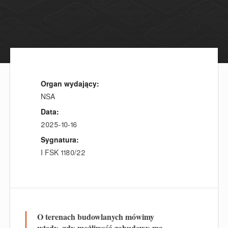
Organ wydający:
NSA
Data:
2025-10-16
Sygnatura:
I FSK 1180/22
O terenach budowlanych mówimy
wtedy,
gdy
możliwość
zabudow
y
ma