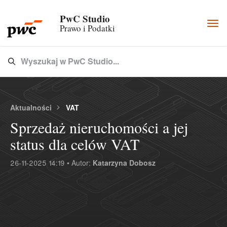
PwC Studio
Togg
Prawo i Podatki
navi
Wyszukaj w PwC Studio...
Type 3 or more characters for results.
Aktualności
VAT
Sprzedaż nieruchomości a jej
status dla celów VAT
26-11-2025 14:19 • Autor:
Katarzyna Dobosz