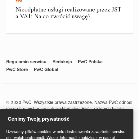
Nieodpłatne usługi realizowane przez JST
a VAT: Na co zwrócić uwagę?
Regulamin serwisu
Redakcja
PwC Polska
PwC Store
PwC Global
© 2020 PwC. Wszystkie prawa zastrzeżone. Nazwa PwC odnosi
się do firm wchodzących w skład sieci PwC, z których każda
stanowi odrębny podmiot prawny. Więcej informacji na stronie
Cenimy Twoją prywatność
www.pwc.com/structure.
PwC Studio - Prawo i Podatki jest zarejestrowanym tytułem
Używamy plików cookies w celu dostosowania zawartości serwisu
prasowym o numerze ISSN 2719-6151.
do Twoich preferencji. Więcej informacji znajdziesz w naszej