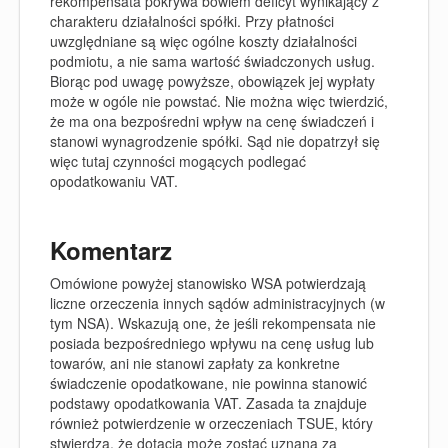
rekompensata pokrywa bowiem deficyt wynikający z
charakteru działalności spółki. Przy płatności
uwzględniane są więc ogólne koszty działalności
podmiotu, a nie sama wartość świadczonych usług.
Biorąc pod uwagę powyższe, obowiązek jej wypłaty
może w ogóle nie powstać. Nie można więc twierdzić,
że ma ona bezpośredni wpływ na cenę świadczeń i
stanowi wynagrodzenie spółki. Sąd nie dopatrzył się
więc tutaj czynności mogących podlegać
opodatkowaniu VAT.
Komentarz
Omówione powyżej stanowisko WSA potwierdzają
liczne orzeczenia innych sądów administracyjnych (w
tym NSA). Wskazują one, że jeśli rekompensata nie
posiada bezpośredniego wpływu na cenę usług lub
towarów, ani nie stanowi zapłaty za konkretne
świadczenie opodatkowane, nie powinna stanowić
podstawy opodatkowania VAT. Zasada ta znajduje
również potwierdzenie w orzeczeniach TSUE, który
stwierdza, że dotacja może zostać uznana za