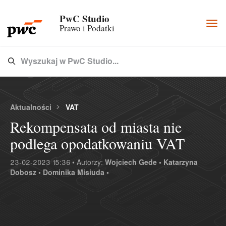
PwC Studio
Togg
Prawo i Podatki
navi
Wyszukaj w PwC Studio...
Type 3 or more characters for results.
Aktualności
VAT
Rekompensata od miasta nie
podlega opodatkowaniu VAT
23-02-2023 15:36 • Autorzy:
Wojciech Gede •
Katarzyna
Dobosz •
Dominika Misiuda •