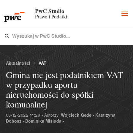
PwC Studio
Togg
Prawo i Podatki
navi
Wyszukaj w PwC Studio...
Type 3 or more characters for results.
Aktualności
VAT
Gmina nie jest podatnikiem VAT
w przypadku aportu
nieruchomości do spółki
komunalnej
08-12-2022 14:29 • Autorzy:
Wojciech Gede •
Katarzyna
Dobosz •
Dominika Misiuda •