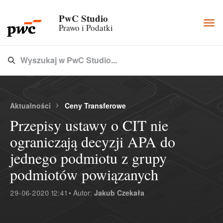
PwC Studio
Togg
Prawo i Podatki
navi
Wyszukaj w PwC Studio...
Type 3 or more characters for results.
Aktualności
Ceny Transferowe
Przepisy ustawy o CIT nie
ograniczają decyzji APA do
jednego podmiotu z grupy
podmiotów powiązanych
29-06-2020 12:41 • Autor:
Jakub Czekała