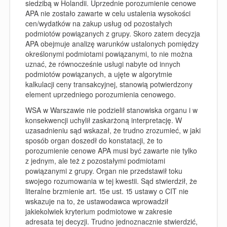
siedzibą w Holandii. Uprzednie porozumienie cenowe
APA nie zostało zawarte w celu ustalenia wysokości
cen/wydatków na zakup usług od pozostałych
podmiotów powiązanych z grupy. Skoro zatem decyzja
APA obejmuje analizę warunków ustalonych pomiędzy
określonymi podmiotami powiązanymi, to nie można
uznać, że równocześnie usługi nabyte od innych
podmiotów powiązanych, a ujęte w algorytmie
kalkulacji ceny transakcyjnej, stanowią potwierdzony
element uprzedniego porozumienia cenowego.
WSA w Warszawie nie podzielił stanowiska organu i w
konsekwencji uchylił zaskarżoną interpretację. W
uzasadnieniu sąd wskazał, że trudno zrozumieć, w jaki
sposób organ doszedł do konstatacji, że to
porozumienie cenowe APA musi być zawarte nie tylko
z jednym, ale też z pozostałymi podmiotami
powiązanymi z grupy. Organ nie przedstawił toku
swojego rozumowania w tej kwestii. Sąd stwierdził, że
literalne brzmienie art. 15e ust. 15 ustawy o CIT nie
wskazuje na to, że ustawodawca wprowadził
jakiekolwiek kryterium podmiotowe w zakresie
adresata tej decyzji. Trudno jednoznacznie stwierdzić,