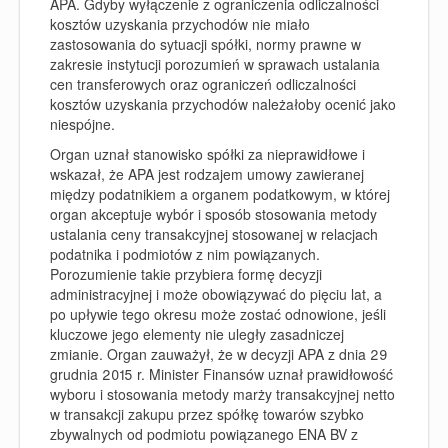
APA. Gdyby wyłączenie z ograniczenia odliczalności
kosztów uzyskania przychodów nie miało
zastosowania do sytuacji spółki, normy prawne w
zakresie instytucji porozumień w sprawach ustalania
cen transferowych oraz ograniczeń odliczalności
kosztów uzyskania przychodów należałoby ocenić jako
niespójne.
Organ uznał stanowisko spółki za nieprawidłowe i
wskazał, że APA jest rodzajem umowy zawieranej
między podatnikiem a organem podatkowym, w której
organ akceptuje wybór i sposób stosowania metody
ustalania ceny transakcyjnej stosowanej w relacjach
podatnika i podmiotów z nim powiązanych.
Porozumienie takie przybiera formę decyzji
administracyjnej i może obowiązywać do pięciu lat, a
po upływie tego okresu może zostać odnowione, jeśli
kluczowe jego elementy nie uległy zasadniczej
zmianie. Organ zauważył, że w decyzji APA z dnia 29
grudnia 2015 r. Minister Finansów uznał prawidłowość
wyboru i stosowania metody marży transakcyjnej netto
w transakcji zakupu przez spółkę towarów szybko
zbywalnych od podmiotu powiązanego ENA BV z