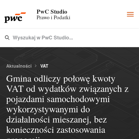
PwC Studio
Togg
Prawo i Podatki
navi
Wyszukaj w PwC Studio...
Type 3 or more characters for results.
Aktualności
VAT
Gmina odliczy połowę kwoty
VAT od wydatków związanych z
pojazdami samochodowymi
wykorzystywanymi do
działalności mieszanej, bez
konieczności zastosowania