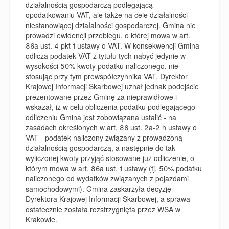
działalnością gospodarczą podlegającą
opodatkowaniu VAT, ale także na cele działalności
niestanowiącej działalności gospodarczej. Gmina nie
prowadzi ewidencji przebiegu, o której mowa w art.
86a ust. 4 pkt 1 ustawy o VAT. W konsekwencji Gmina
odlicza podatek VAT z tytułu tych nabyć jedynie w
wysokości 50% kwoty podatku naliczonego, nie
stosując przy tym prewspółczynnika VAT. Dyrektor
Krajowej Informacji Skarbowej uznał jednak podejście
prezentowane przez Gminę za nieprawidłowe i
wskazał, iż w celu obliczenia podatku podlegającego
odliczeniu Gmina jest zobowiązana ustalić - na
zasadach określonych w art. 86 ust. 2a-2 h ustawy o
VAT - podatek naliczony związany z prowadzoną
działalnością gospodarczą, a następnie do tak
wyliczonej kwoty przyjąć stosowane już odliczenie, o
którym mowa w art. 86a ust. 1 ustawy (tj. 50% podatku
naliczonego od wydatków związanych z pojazdami
samochodowymi). Gmina zaskarżyła decyzję
Dyrektora Krajowej Informacji Skarbowej, a
sprawa
ostatecznie została rozstrzygnięta przez WSA w
Krakowie.