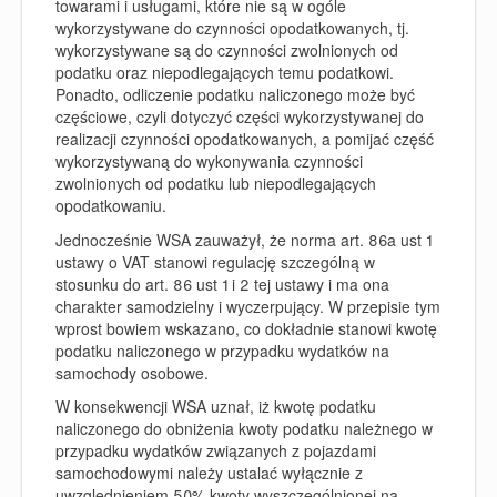
towarami i usługami, które nie są w ogóle
wykorzystywane do czynności opodatkowanych, tj.
wykorzystywane są do czynności zwolnionych od
podatku oraz niepodlegających temu podatkowi.
Ponadto, odliczenie podatku naliczonego może być
częściowe, czyli dotyczyć części wykorzystywanej do
realizacji czynności opodatkowanych, a pomijać część
wykorzystywaną do wykonywania czynności
zwolnionych od podatku lub niepodlegających
opodatkowaniu.
Jednocześnie WSA zauważył, że norma art. 86a ust 1
ustawy o VAT stanowi regulację szczególną w
stosunku do art. 86 ust 1 i 2 tej ustawy i ma ona
charakter samodzielny i wyczerpujący. W przepisie tym
wprost bowiem wskazano, co dokładnie stanowi kwotę
podatku naliczonego w przypadku wydatków na
samochody osobowe.
W konsekwencji WSA uznał, iż kwotę podatku
naliczonego do obniżenia kwoty podatku należnego w
przypadku wydatków związanych z pojazdami
samochodowymi należy ustalać wyłącznie z
uwzględnieniem 50% kwoty wyszczególnionej na