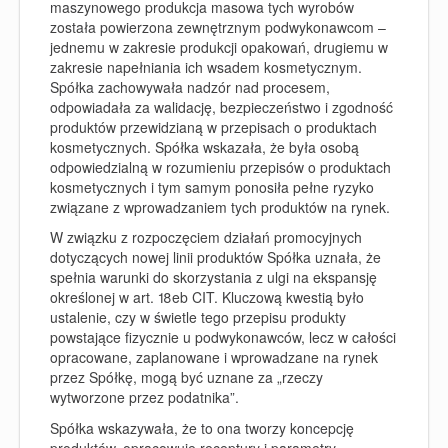
maszynowego produkcja masowa tych wyrobów
została powierzona zewnętrznym podwykonawcom –
jednemu w zakresie produkcji opakowań, drugiemu w
zakresie napełniania ich wsadem kosmetycznym.
Spółka zachowywała nadzór nad procesem,
odpowiadała za walidację, bezpieczeństwo i zgodność
produktów przewidzianą w przepisach o produktach
kosmetycznych. Spółka wskazała, że była osobą
odpowiedzialną w rozumieniu przepisów o produktach
kosmetycznych i tym samym ponosiła pełne ryzyko
związane z wprowadzaniem tych produktów na rynek.
W związku z rozpoczęciem działań promocyjnych
dotyczących nowej linii produktów Spółka uznała, że
spełnia warunki do skorzystania z ulgi na ekspansję
określonej w art. 18eb CIT. Kluczową kwestią było
ustalenie, czy w świetle tego przepisu produkty
powstające fizycznie u podwykonawców, lecz w całości
opracowane, zaplanowane i wprowadzane na rynek
przez Spółkę, mogą być uznane za „rzeczy
wytworzone przez podatnika”.
Spółka wskazywała, że to ona tworzy koncepcję
produktów, opracowuje receptury i parametry