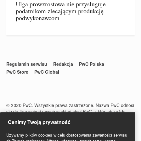
Ulga prowzrostowa nie przysługuje
podatnikom zlecającym produkcję
podwykonawcom
Regulamin serwisu
Redakcja
PwC Polska
PwC Store
PwC Global
© 2020 PwC. Wszystkie prawa zastrzeżone. Nazwa PwC odnosi
się do firm wchodzących w skład sieci PwC, z których każda
stanowi odrębny podmiot prawny. Więcej informacji na stronie
Cenimy Twoją prywatność
www.pwc.com/structure.
PwC Studio - Prawo i Podatki jest zarejestrowanym tytułem
Używamy plików cookies w celu dostosowania zawartości serwisu
prasowym o numerze ISSN 2719-6151.
do Twoich preferencji. Więcej informacji znajdziesz w naszej