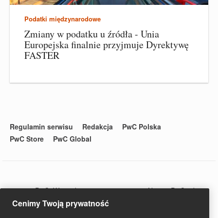
Podatki międzynarodowe
Zmiany w podatku u źródła - Unia
Europejska finalnie przyjmuje Dyrektywę
FASTER
Regulamin serwisu
Redakcja
PwC Polska
PwC Store
PwC Global
© 2020 PwC. Wszystkie prawa zastrzeżone. Nazwa PwC odnosi
się do firm wchodzących w skład sieci PwC, z których każda
Cenimy Twoją prywatność
stanowi odrębny podmiot prawny. Więcej informacji na stronie