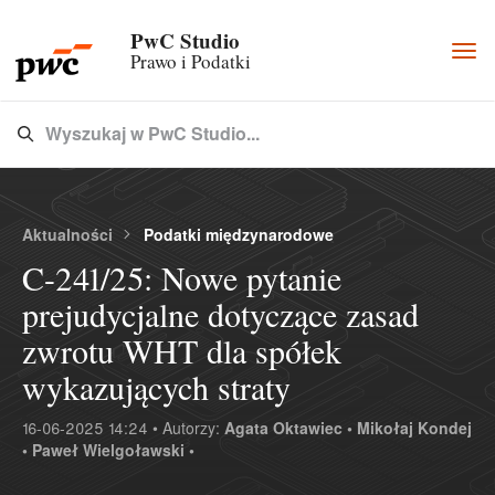
PwC Studio
Togg
Prawo i Podatki
navi
Wyszukaj w PwC Studio...
Type 3 or more characters for results.
Aktualności
Podatki międzynarodowe
C-241/25: Nowe pytanie
prejudycjalne dotyczące zasad
zwrotu WHT dla spółek
wykazujących straty
16-06-2025 14:24 • Autorzy:
Agata Oktawiec •
Mikołaj Kondej
•
Paweł Wielgoławski •