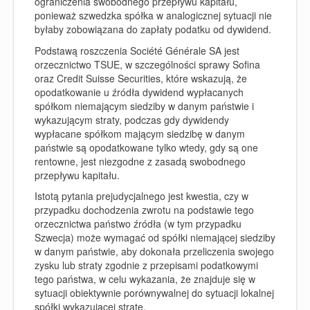
ograniczenia swobodnego przepływu kapitału,
ponieważ szwedzka spółka w analogicznej sytuacji nie
byłaby zobowiązana do zapłaty podatku od dywidend.
Podstawą roszczenia Société Générale SA jest
orzecznictwo TSUE, w szczególności sprawy Sofina
oraz Credit Suisse Securities, które wskazują, że
opodatkowanie u źródła dywidend wypłacanych
spółkom niemającym siedziby w danym państwie i
wykazującym straty, podczas gdy dywidendy
wypłacane spółkom mającym siedzibę w danym
państwie są opodatkowane tylko wtedy, gdy są one
rentowne, jest niezgodne z zasadą swobodnego
przepływu kapitału.
Istotą pytania prejudycjalnego jest kwestia, czy w
przypadku dochodzenia zwrotu na podstawie tego
orzecznictwa państwo źródła (w tym przypadku
Szwecja) może wymagać od spółki niemającej siedziby
w danym państwie, aby dokonała przeliczenia swojego
zysku lub straty zgodnie z przepisami podatkowymi
tego państwa, w celu wykazania, że znajduje się w
sytuacji obiektywnie porównywalnej do sytuacji lokalnej
spółki wykazującej stratę.