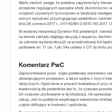
Warto zwrócić uwagę, że podobne zapytania były kiero
przepisów regulujących specjalne strefy ekonomiczne i
urządzeń używanych tymczasowo w lokalizacji nieobjęt
samym wysokość przysługującego podatnikom zwolnienia 
dnia 26 czerwca 2017 r.,
0111-KDIB1-3.4010.140.2017.1
W wydanej interpretacji Dyrektor KIS potwierdził również, 
na terenie zakładu objętego decyzją o wsparciu, doc
(w zakresie wydanej decyzji) na przedmiotowej linii będz
podstawie art. 17 ust. 1 pkt 34a ustawy o CIT do limitu 
Komentarz PwC
Zaprezentowane przez organ podatkowy stanowisko nale
obowiązującymi przepisami, a także spójne z innymi in
faktycznych. Opóźnienia w pracach budowlanych przy real
wiadomością dla podatników jest to, że czasowe przenies
ich czasowe użytkowanie w tej lokalizacji, nie spowoduje
zakup. Jest to podejście wspierające inwestorów strefow
często obfitujący w trudności i opóźnienia.