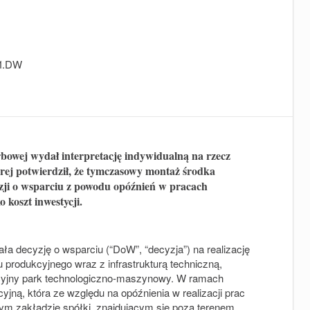
.1.DW
bowej wydał interpretację indywidualną na rzecz
órej potwierdził, że tymczasowy montaż środka
zji o wsparciu z powodu opóźnień w pracach
 koszt inwestycji.
ła decyzję o wsparciu (“
DoW
”, “
decyzja
”) na realizację
 produkcyjnego wraz z infrastrukturą techniczną,
cyjny park technologiczno-maszynowy. W ramach
yjną, która ze względu na opóźnienia w realizacji prac
ym zakładzie spółki, znajdującym się poza terenem