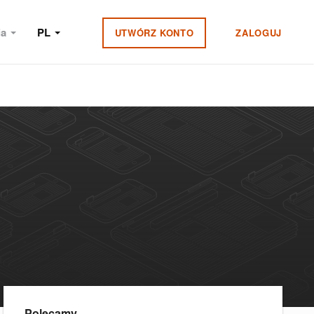
ia
PL
UTWÓRZ KONTO
ZALOGUJ
Polecamy