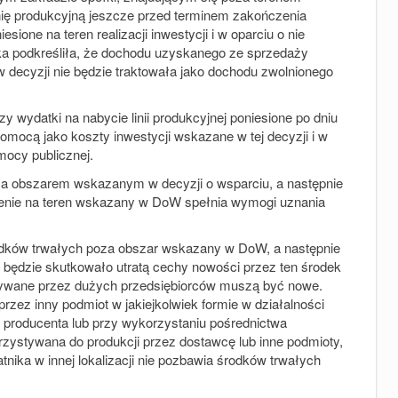
nię produkcyjną jeszcze przed terminem zakończenia
sione na teren realizacji inwestycji i w oparciu o nie
łka podkreśliła, że dochodu uzyskanego ze sprzedaży
cyzji nie będzie traktowała jako dochodu zwolnionego
wydatki na nabycie linii produkcyjnej poniesione po dniu
 pomocą jako koszty inwestycji wskazane w tej decyzji i w
mocy publicznej.
oza obszarem wskazanym w decyzji o wsparciu, a następnie
esienie na teren wskazany w DoW spełnia wymogi uznania
rodków trwałych poza obszar wskazany w DoW, a następnie
 będzie skutkowało utratą cechy nowości przez ten środek
bywane przez dużych przedsiębiorców muszą być nowe.
zez inny podmiot w jakiejkolwiek formie w działalności
d producenta lub przy wykorzystaniu pośrednictwa
rzystywana do produkcji przez dostawcę lub inne podmioty,
nika w innej lokalizacji nie pozbawia środków trwałych