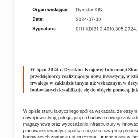
Organ wydający:
Dyrektor KIS
Data:
2024-07-30
Sygnatura:
0111-KDIB1-3.4010.305.2024
W lipcu 2024 r. Dyrektor Krajowej Informacji Skar
przedsiębiorcy realizującego nową inwestycję, w kt
trwałego w zakładzie innym niż wskazanym w decy
budowlanych kwalifikuje się do objęcia pomocą, jako
W opisie stanu faktycznego spółka wskazała, że otrzyma
nowej inwestycji, polegającej na budowie nowego zakładu
magazynową oraz wyposażenie infrastruktury w innowa
planowanej inwestycji spółka nabędzie nową linię produkc
budowlanych zostanie umieszczona i uruchomiona w inn