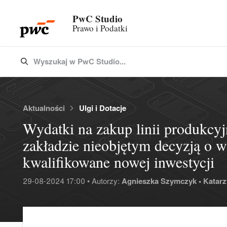
PwC Studio
Prawo i Podatki
Wyszukaj w PwC Studio...
Type 3 or more characters for results.
Aktualności
Ulgi i Dotacje
Wydatki na zakup linii produkcy
zakładzie nieobjętym decyzją o w
kwalifikowane nowej inwestycji
29-08-2024 17:00 • Autorzy:
Agnieszka Szymczyk •
Katarz