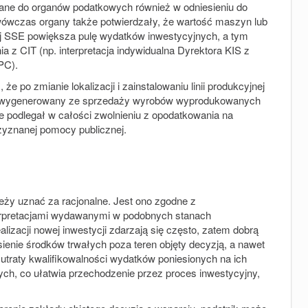
wane do organów podatkowych również w odniesieniu do
 wówczas organy także potwierdzały, że wartość maszyn lub
ej SSE powiększa pulę wydatków inwestycyjnych, a tym
z CIT (np. interpretacja indywidualna Dyrektora KIS z
.PC)
.
że po zmianie lokalizacji i zainstalowaniu linii produkcyjnej
hód wygenerowany ze sprzedaży wyrobów wyprodukowanych
ie podlegał w całości zwolnieniu z opodatkowania na
przyznanej pomocy publicznej.
ży uznać za racjonalne. Jest ono zgodne z
terpretacjami wydawanymi w podobnych stanach
izacji nowej inwestycji zdarzają się często, zatem dobrą
ienie środków trwałych poza teren objęty decyzją, a nawet
 utraty kwalifikowalności wydatków poniesionych na ich
ych, co ułatwia przechodzenie przez proces inwestycyjny,