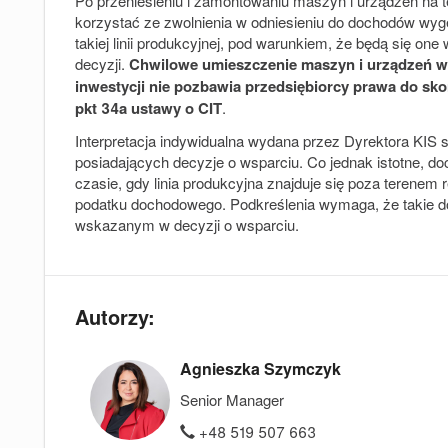
Po przeniesieniu i zamontowaniu maszyn i urządzeń na t
korzystać ze zwolnienia w odniesieniu do dochodów 
takiej linii produkcyjnej, pod warunkiem, że będą się 
decyzji.
Chwilowe umieszczenie maszyn i urządzeń w z
inwestycji nie pozbawia przedsiębiorcy prawa do skor
pkt 34a ustawy o CIT
.
Interpretacja indywidualna wydana przez Dyrektora KIS 
posiadających decyzje o wsparciu.
Co jednak istotne, 
czasie, gdy linia produkcyjna znajduje się poza terenem r
podatku dochodowego. Podkreślenia wymaga, że takie do
wskazanym w decyzji o wsparciu.
Autorzy:
Agnieszka Szymczyk
Senior Manager
+48 519 507 663