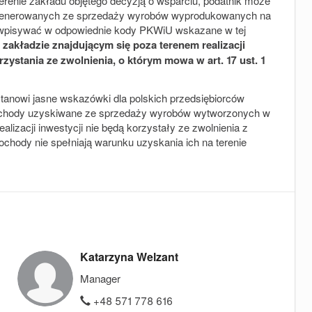
erenie zakładu objętego decyzją o wsparciu, podatnik może
wygenerowanych ze sprzedaży wyrobów wyprodukowanych na
one wpisywać w odpowiednie kody PKWiU wskazane w tej
akładzie znajdującym się poza terenem realizacji
zystania ze zwolnienia, o którym mowa w art. 17 ust. 1
stanowi jasne wskazówki dla polskich przedsiębiorców
dochody uzyskiwane ze sprzedaży wyrobów wytworzonych w
ealizacji inwestycji nie będą korzystały ze zwolnienia z
chody nie spełniają warunku uzyskania ich na terenie
Katarzyna Welzant
Manager
+48 571 778 616