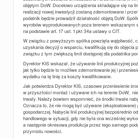
objętym DoW. Docelowo urządzenia składające się na li
realizacji nowej inwestycji zostaną zdemontowane i przenie
podatnik będzie prowadził działalność objętą DoW. Spó
wyrobów wyprodukowanych poza terenem wskazanym w de
na podstawie art. 17 ust. 1 pkt 34a ustawy o CIT.
W związku z powyższym spółka powzięła wątpliwość, czy 
uzyskania decyzji o wsparciu, kwalifikują się do objęcia
związku z tym zwiększą limit dostępnej dla podatnika po
Dyrektor KIS wskazał, że używanie linii produkcyjnej p
jak tylko będzie to możliwe zdemontowanie jej i przeni
wydatku na tę linię za koszty kwalifikowane.
Jak potwierdza Dyrektor KIS, czasowe przeniesienie ś
w przyszłości montaż i używane ich na terenie DoW, nie
trwały. Należy bowiem wspomnieć, że środki trwałe na
Oznacza to, że nie mogą być używane (eksploatowane) pr
gospodarczej. Nabycie linii produkcyjnej bezpośrednio o
handlowego w sytuacji, gdy nie była ona wcześniej wyko
a następnie okresowa produkcja przez tego samego podat
przymiotu nowości.