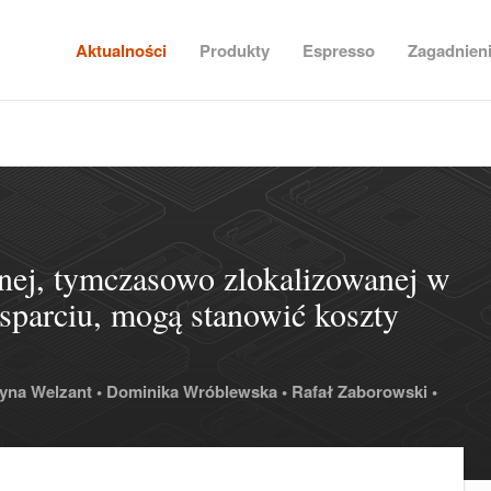
Aktualności
Produkty
Espresso
Zagadnien
jnej, tymczasowo zlokalizowanej w
sparciu, mogą stanowić koszty
yna Welzant •
Dominika Wróblewska •
Rafał Zaborowski •