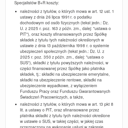
Specjalistów B+R koszty:
należności z tytułów, o których mowa w art. 12 ust. 1
ustawy z dnia 26 lipca 1991 r. o podatku
dochodowym od osób fizycznych (tekst jedn.: Dz.
U. z 2025 r. poz. 163 z późn. zm., dalej: "ustawa o
PIT"), oraz koszty sfinansowanych przez Spółkę
składek z tytułu tych należności określonych w
ustawie z dnia 13 października 1998 r. o systemie
ubezpieczeń społecznych (tekst jedn.: Dz. U. z
2025 r. poz. 350 z późn. zm., dalej: "ustawa o
SUS"), składki z tytułu powyższych należności, w
części finansowanej przez Spółkę jako płatnika
składek, tj.: składki na ubezpieczenie emerytalne,
składki na ubezpieczenie rentowe, składki na
ubezpieczenie wypadkowe, z wyłączeniem
Funduszu Pracy oraz Funduszu Gwarantowanych
Świadczeń Pracowniczych, a także,
należności z tytułów, o których mowa w art. 13 pkt 8
lit. a ustawy o PIT, oraz sfinansowane przez
płatnika składki z tytułu tych należności określone
w ustawie o SUS, w takiej części, w jakiej czas
przeznaczony na wykonanie usługi w zakresie