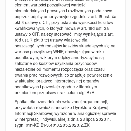
element wartości początkowej wartości
niematerialnych i prawnych i rozliczanych podatkowo
poprzez odpisy amortyzacyjne zgodnie z art. 15 ust. 4a
pkt 3 ustawy o CIT, przy ustalaniu wysokości kosztów
kwalifikowanych, o których mowa w art. 18d ust. 2a
ustawy o CIT, należy stosować limity wynikające z art.
18d ust. 7 pkt 3 tej ustawy właściwe dla
poszczególnych rodzajów kosztów składających się na
wartość początkową WNiP, obowiązujące w roku
podatkowym, w którym odpisy amortyzacyjne są
zaliczane do kosztów uzyskania przychodów,
niezależnie od momentu rozpoczęcia oraz czasu
trwania prac rozwojowych, co znajduje potwierdzenie
w aktualnej praktyce interpretacyjnej organów
podatkowych i pozostaje zgodne z literalnym
brzmieniem przepisów oraz celem ulgi B+R.
Spółka, dla uzasadnienia wskazanej argumentacji,
przywołała również stanowisko Dyrektora Krajowej
Informacji Skarbowej wyrażone w analogicznej sprawie
w interpretacji indywidualnej z dnia 28 lipca 2023 r.,
sygn. 0111-KDIB1-3.4010.285.2023.2.ZK.