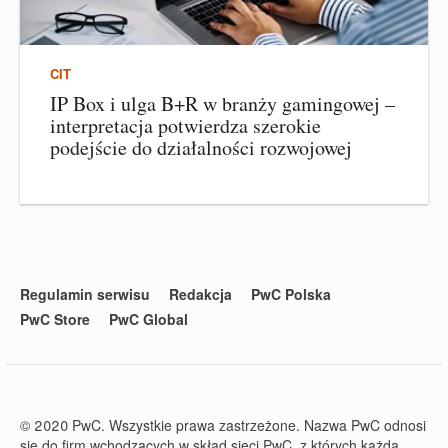
CIT
IP Box i ulga B+R w branży gamingowej –
interpretacja potwierdza szerokie
podejście do działalności rozwojowej
Regulamin serwisu
Redakcja
PwC Polska
PwC Store
PwC Global
© 2020 PwC. Wszystkie prawa zastrzeżone. Nazwa PwC odnosi
się do firm wchodzących w skład sieci PwC, z których każda