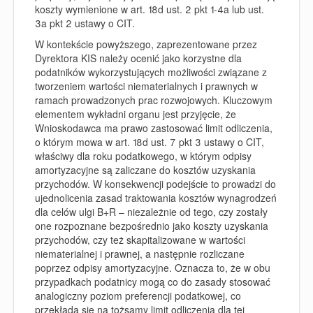
koszty wymienione w art. 18d ust. 2 pkt 1-4a lub ust.
3a pkt 2 ustawy o CIT.
W kontekście powyższego, zaprezentowane przez
Dyrektora KIS należy ocenić jako korzystne dla
podatników wykorzystujących możliwości związane z
tworzeniem wartości niematerialnych i prawnych w
ramach prowadzonych prac rozwojowych. Kluczowym
elementem wykładni organu jest przyjęcie, że
Wnioskodawca ma prawo zastosować limit odliczenia,
o którym mowa w art. 18d ust. 7 pkt 3 ustawy o CIT,
właściwy dla roku podatkowego, w którym odpisy
amortyzacyjne są zaliczane do kosztów uzyskania
przychodów. W konsekwencji podejście to prowadzi do
ujednolicenia zasad traktowania kosztów wynagrodzeń
dla celów ulgi B+R – niezależnie od tego, czy zostały
one rozpoznane bezpośrednio jako koszty uzyskania
przychodów, czy też skapitalizowane w wartości
niematerialnej i prawnej, a następnie rozliczane
poprzez odpisy amortyzacyjne. Oznacza to, że w obu
przypadkach podatnicy mogą co do zasady stosować
analogiczny poziom preferencji podatkowej, co
przekłada się na tożsamy limit odliczenia dla tej