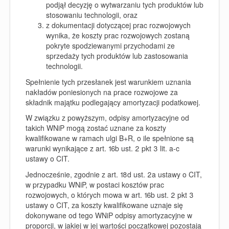
podjął decyzję o wytwarzaniu tych produktów lub
stosowaniu technologii, oraz
z dokumentacji dotyczącej prac rozwojowych
wynika, że koszty prac rozwojowych zostaną
pokryte spodziewanymi przychodami ze
sprzedaży tych produktów lub zastosowania
technologii.
Spełnienie tych przesłanek jest warunkiem uznania
nakładów poniesionych na prace rozwojowe za
składnik majątku podlegający amortyzacji podatkowej.
W związku z powyższym, odpisy amortyzacyjne od
takich WNiP mogą zostać uznane za koszty
kwalifikowane w ramach ulgi B+R, o ile spełnione są
warunki wynikające z art. 16b ust. 2 pkt 3 lit. a-c
ustawy o CIT.
Jednocześnie, zgodnie z art. 18d ust. 2a ustawy o CIT,
w przypadku WNiP, w postaci kosztów prac
rozwojowych, o których mowa w art. 16b ust. 2 pkt 3
ustawy o CIT, za koszty kwalifikowane uznaje się
dokonywane od tego WNiP odpisy amortyzacyjne w
proporcji, w jakiej w jej wartości początkowej pozostają