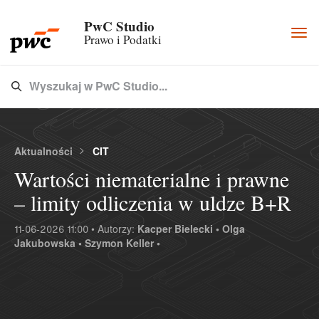
PwC Studio
Togg
Prawo i Podatki
navi
Wyszukaj w PwC Studio...
Type 3 or more characters for results.
Aktualności
CIT
Wartości niematerialne i prawne
– limity odliczenia w uldze B+R
11-06-2026 11:00 • Autorzy:
Kacper Bielecki •
Olga
Jakubowska •
Szymon Keller •