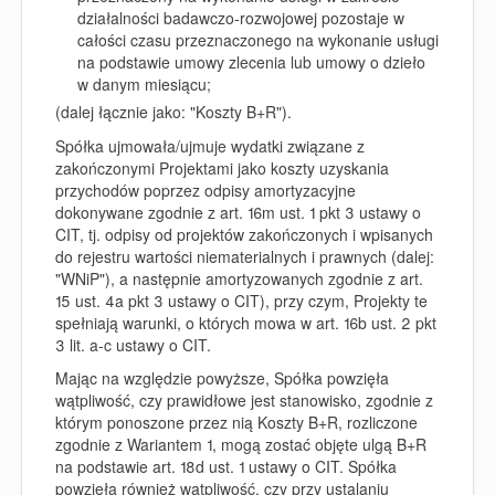
działalności badawczo-rozwojowej pozostaje w
całości czasu przeznaczonego na wykonanie usługi
na podstawie umowy zlecenia lub umowy o dzieło
w danym miesiącu;
(dalej łącznie jako: "Koszty B+R").
Spółka ujmowała/ujmuje wydatki związane z
zakończonymi Projektami jako koszty uzyskania
przychodów poprzez odpisy amortyzacyjne
dokonywane zgodnie z art. 16m ust. 1 pkt 3 ustawy o
CIT, tj. odpisy od projektów zakończonych i wpisanych
do rejestru wartości niematerialnych i prawnych (dalej:
"WNiP"), a następnie amortyzowanych zgodnie z art.
15 ust. 4a pkt 3 ustawy o CIT), przy czym, Projekty te
spełniają warunki, o których mowa w art. 16b ust. 2 pkt
3 lit. a-c ustawy o CIT.
Mając na względzie powyższe, Spółka powzięła
wątpliwość, czy prawidłowe jest stanowisko, zgodnie z
którym ponoszone przez nią Koszty B+R, rozliczone
zgodnie z Wariantem 1, mogą zostać objęte ulgą B+R
na podstawie art. 18d ust. 1 ustawy o CIT. Spółka
powzięła również wątpliwość, czy przy ustalaniu