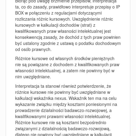
Biorąc pod uwagę brzmienie przepisów, interpretacja
ta, co do zasady, prawidłowo interpretuje przepisy o IP
BOX w połączeniu z regulacjami dotyczącymi
rozliczania różnic kursowych. Uwzględnienie różnic
kursowych w kalkulacji dochodów (strat) z
kwalifikowanych praw własności intelektualnej jest
konsekwencją zasady, że dochód z tych praw powinien
być ustalony zgodnie z ustawą o podatku dochodowym
od osób prawnych.
Różnice kursowe od własnych środków pieniężnych
nie są powiązane z dochodem z kwalifikowanych praw
własności intelektualnej, a zatem nie powinny być w
nim uwzględniane.
Interpretacja ta stanowi również potwierdzenie, że
różnice kursowe nie powinny być uwzględniane w
kalkulacji wskaźnika nexus. Wskaźnik ten ma na celu
wykazanie związku między kosztami poniesionymi na
prowadzenie działalności badawczo-rozwojowej, a
kwalifikowanymi prawami własności intelektualnej.
Różnice kursowe nie są kosztami bezpośrednio
związanymi z działalnością badawczo-rozwojową,
dlatego nie powinny być uwzględniane w kalkulacji