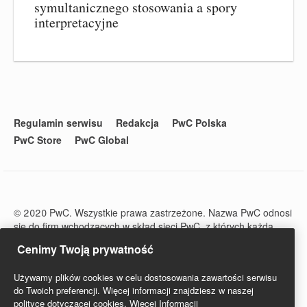
symultanicznego stosowania a spory
interpretacyjne
Regulamin serwisu
Redakcja
PwC Polska
PwC Store
PwC Global
© 2020 PwC. Wszystkie prawa zastrzeżone. Nazwa PwC odnosi
się do firm wchodzących w skład sieci PwC, z których każda
stanowi odrębny podmiot prawny. Więcej informacji na stronie
Cenimy Twoją prywatność
www.pwc.com/structure.
PwC Studio - Prawo i Podatki jest zarejestrowanym tytułem
Używamy plików cookies w celu dostosowania zawartości serwisu
prasowym o numerze ISSN 2719-6151.
do Twoich preferencji. Więcej informacji znajdziesz w naszej
polityce dotyczącej cookies.
Więcej Informacji