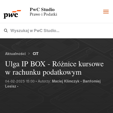
PwC Studio
Togg
Prawo i Podatki
navi
Wyszukaj w PwC Studio...
Type 3 or more characters for results.
Aktualności
CIT
Ulga IP BOX - Różnice kursowe
w rachunku podatkowym
04-02-2025 15:00 • Autorzy:
Maciej Klimczyk •
Bartłomiej
Lesisz •