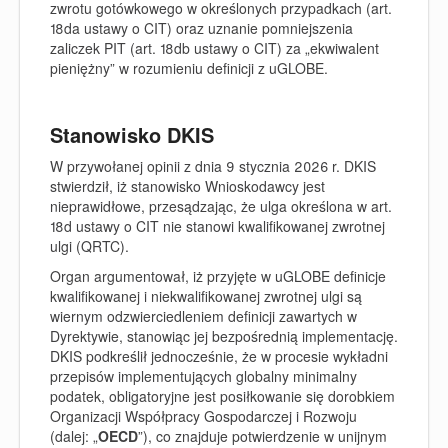
zwrotu gotówkowego w określonych przypadkach (art.
18da ustawy o CIT) oraz uznanie pomniejszenia
zaliczek PIT (art. 18db ustawy o CIT) za „ekwiwalent
pieniężny” w rozumieniu definicji z uGLOBE.
Stanowisko DKIS
W przywołanej opinii z dnia 9 stycznia 2026 r. DKIS
stwierdził, iż stanowisko Wnioskodawcy jest
nieprawidłowe, przesądzając, że ulga określona w art.
18d ustawy o CIT nie stanowi kwalifikowanej zwrotnej
ulgi (QRTC).
Organ argumentował, iż przyjęte w uGLOBE definicje
kwalifikowanej i niekwalifikowanej zwrotnej ulgi są
wiernym odzwierciedleniem definicji zawartych w
Dyrektywie, stanowiąc jej bezpośrednią implementację.
DKIS podkreślił jednocześnie, że w procesie wykładni
przepisów implementujących globalny minimalny
podatek, obligatoryjne jest posiłkowanie się dorobkiem
Organizacji Współpracy Gospodarczej i Rozwoju
(dalej: „
OECD
”), co znajduje potwierdzenie w unijnym