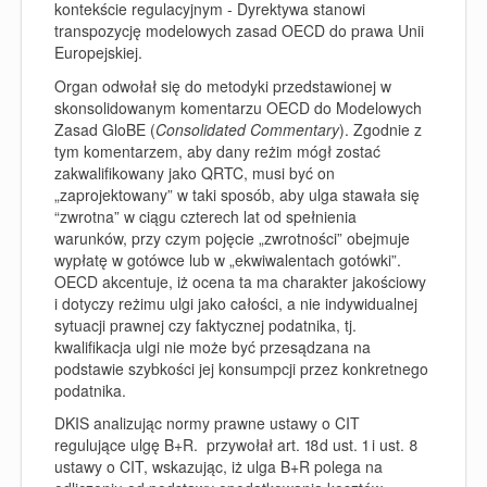
kontekście regulacyjnym - Dyrektywa stanowi
transpozycję modelowych zasad OECD do prawa Unii
Europejskiej.
Organ odwołał się do metodyki przedstawionej w
skonsolidowanym komentarzu OECD do Modelowych
Zasad GloBE (
Consolidated Commentary
). Zgodnie z
tym komentarzem, aby dany reżim mógł zostać
zakwalifikowany jako QRTC, musi być on
„zaprojektowany” w taki sposób, aby ulga stawała się
“zwrotna” w ciągu czterech lat od spełnienia
warunków, przy czym pojęcie „zwrotności” obejmuje
wypłatę w gotówce lub w „ekwiwalentach gotówki”.
OECD akcentuje, iż ocena ta ma charakter jakościowy
i dotyczy reżimu ulgi jako całości, a nie indywidualnej
sytuacji prawnej czy faktycznej podatnika, tj.
kwalifikacja ulgi nie może być przesądzana na
podstawie szybkości jej konsumpcji przez konkretnego
podatnika.
DKIS analizując normy prawne ustawy o CIT
regulujące ulgę B+R. przywołał art. 18d ust. 1 i ust. 8
ustawy o CIT, wskazując, iż ulga B+R polega na