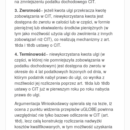
na zmniejszeniu podatku dochodowego CIT.
3. Zwrotność
– jeżeli kwota ulgi przekracza kwotę
zobowiązania w CIT, niewykorzystana kwota jest
dostępna do zwrotu w całości lub w części, w formie
pieniężnej lub ekwiwalentu środków pieniężnych (w
tym jako możliwość użycia ulgi do zwolnienia z innych
zobowiązań niż CIT), co realizują mechanizmy z art.
18da i 18db ustawy o CIT.
4. Terminowość
– niewykorzystana kwota ulgi (w
części, w której nie pomniejszyła zobowiązania w
podatku dochodowym) jest dostępna do zwrotu w
okresie do 4 lat podatkowych liczonych od dnia, w
którym podatnik nabył prawo do ulgi, co wynika z
możliwości jej rozliczenia poprzez art. 18da lub 18db
ustawy o CIT już w pierwszym roku po roku nabycia
prawa do ulgi.
Argumentacja Wnioskodawcy opierała się na tezie, iż
ocena z punktu widzenia przepisów uGLOBE powinna
uwzględniać nie tylko bazowe odliczenie w CIT (art.
18d), lecz całą konstrukcję rozliczania nadwyżki
kosztów kwalifikowanych, w tym możliwość uzyskania