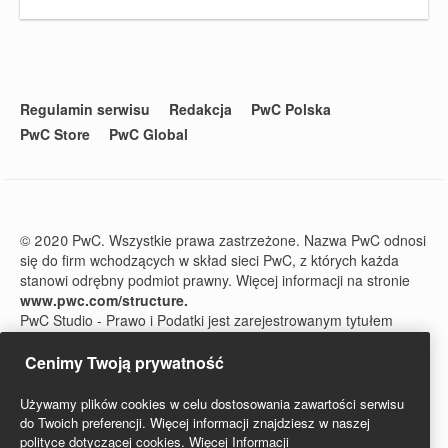
Regulamin serwisu
Redakcja
PwC Polska
PwC Store
PwC Global
© 2020 PwC. Wszystkie prawa zastrzeżone. Nazwa PwC odnosi
się do firm wchodzących w skład sieci PwC, z których każda
stanowi odrębny podmiot prawny. Więcej informacji na stronie
www.pwc.com/structure.
PwC Studio - Prawo i Podatki jest zarejestrowanym tytułem
prasowym o numerze ISSN 2719-6151.
Cenimy Twoją prywatność
Używamy plików cookies w celu dostosowania zawartości serwisu
do Twoich preferencji. Więcej informacji znajdziesz w naszej
polityce dotyczącej cookies.
Więcej Informacji