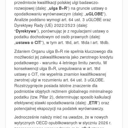
przedmiocie kwalifikacji polskiej ulgi badawczo-
rozwojowej (dalej: „
ulga B+R
”) na gruncie ustawy o
opodatkowaniu wyrównawczym (dalej: „
uGLOBE
”).
Analizie poddano wymogi art. 64 ust. 3 uGLOBE oraz
Dyrektywy Rady (UE) 2022/2523 (dalej:
“
Dyrektywa
”), porównując je z regulacjami ustawy o
podatku dochodowym od osób prawnych (dalej:
„
ustawa o CIT
”), w tym art. 18d, art. 18da i art. 18db.
Zdaniem Organu ulga B+R nie spełnia kluczowego dla
możliwości jej zakwalifikowania jako zwrotnego kredytu
podatkowego - warunku 4-letniego limitu zwrotu. W
konsekwencji ulga B+R, uregulowana w art. 18d
ustawy o CIT, nie wypełnia znamion kwalifikowanej
zwrotnej ulgi w rozumieniu art. 64 ust. 3 uGLOBE.
Rozstrzygnięcie posiada istotne znaczenie dla
podmiotów objętych reżimem globalnego minimalnego
podatku (tzw. Pillar 2), determinując sposób kalkulacji
efektywnej stawki opodatkowania (dalej: „
ETR
”) oraz
potencjalnej ekspozycji na podatek wyrównawczy.
Jednocześnie należy mieć na uwadze, że w nowych
wytycznych OECD opublikowanych w styczniu 2026 r.