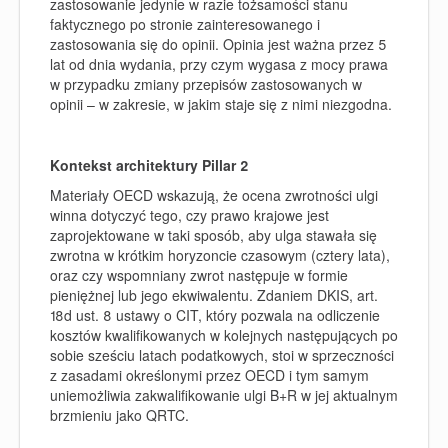
zastosowanie jedynie w razie tożsamości stanu
faktycznego po stronie zainteresowanego i
zastosowania się do opinii. Opinia jest ważna przez 5
lat od dnia wydania, przy czym wygasa z mocy prawa
w przypadku zmiany przepisów zastosowanych w
opinii – w zakresie, w jakim staje się z nimi niezgodna.
Kontekst architektury Pillar 2
Materiały OECD wskazują, że ocena zwrotności ulgi
winna dotyczyć tego, czy prawo krajowe jest
zaprojektowane w taki sposób, aby ulga stawała się
zwrotna w krótkim horyzoncie czasowym (cztery lata),
oraz czy wspomniany zwrot następuje w formie
pieniężnej lub jego ekwiwalentu. Zdaniem DKIS, art.
18d ust. 8 ustawy o CIT, który pozwala na odliczenie
kosztów kwalifikowanych w kolejnych następujących po
sobie sześciu latach podatkowych, stoi w sprzeczności
z zasadami określonymi przez OECD i tym samym
uniemożliwia zakwalifikowanie ulgi B+R w jej aktualnym
brzmieniu jako QRTC.