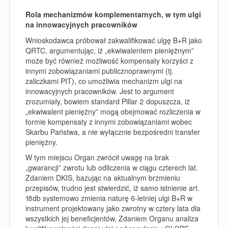
Rola mechanizmów komplementarnych, w tym ulgi
na innowacyjnych pracowników
Wnioskodawca próbował zakwalifikować ulgę B+R jako
QRTC, argumentując, iż „ekwiwalentem pieniężnym”
może być również możliwość kompensaty korzyści z
innymi zobowiązaniami publicznoprawnymi (tj.
zaliczkami PIT), co umożliwia mechanizm ulgi na
innowacyjnych pracowników. Jest to argument
zrozumiały, bowiem standard Pillar 2 dopuszcza, iż
„ekwiwalent pieniężny” mogą obejmować rozliczenia w
formie kompensaty z innymi zobowiązaniami wobec
Skarbu Państwa, a nie wyłącznie bezpośredni transfer
pieniężny.
W tym miejscu Organ zwrócił uwagę na brak
„gwarancji” zwrotu lub odliczenia w ciągu czterech lat.
Zdaniem DKIS, bazując na aktualnym brzmieniu
przepisów, trudno jest stwierdzić, iż samo istnienie art.
18db systemowo zmienia naturę 6-letniej ulgi B+R w
instrument projektowany jako zwrotny w cztery lata dla
wszystkich jej beneficjentów. Zdaniem Organu analiza