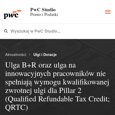
PwC Studio
Togg
Prawo i Podatki
navi
Wyszukaj w PwC Studio...
Type 3 or more characters for results.
Aktualności
Ulgi i Dotacje
Ulga B+R oraz ulga na
innowacyjnych pracowników nie
spełniają wymogu kwalifikowanej
zwrotnej ulgi dla Pillar 2
(Qualified Refundable Tax Credit;
QRTC)