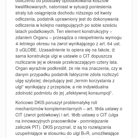
odliczeniu od podstawy opodatkowania kosztów
kwalifikowanych, natomiast w sytuacji poniesienia
straty lub osiągnięcia dochodu niższego od kwoty
odliczenia, podatnik uprawniony jest do dokonywania
odliczenia w kolejno następujących po sobie sześciu
latach podatkowych. Ten element konstrukcyjny –
zdaniem Organu – przesądza o niespełnieniu wymogu
4-letniego okresu na zwrot wynikającego z art. 64 ust.
3 uGLOBE. Uzasadnienie to opiera się na fakcie, iż
sama konstrukcja ulgi w ustawie o CIT dopuszcza
rozliczanie jej w okresie przekraczającym cztery lata.
Organ wyraźnie podkreślił, że nie ma znaczenia, czy w
danym przypadku podatnik faktycznie zdoła rozliczyć
ulgę szybciej; decydujący jest „termin korzystania z
ulgi” wynikający z przepisów, a nie indywidualna
zdolność podmiotu do jej „efektywnej konsumpcji”.
Końcowo DKIS poruszył problematykę roli
mechanizmów komplementarnych – art. 18da ustawy o
CIT (zwrot gotówkowy) i art. 18db ustawy o CIT (ulga
na innowacyjnych pracowników - pomniejszanie
zaliczek PIT). DKIS przyznał, iż są to rozwiązania
uzupełniające w stosunku do ulgi B+R, umożliwiające