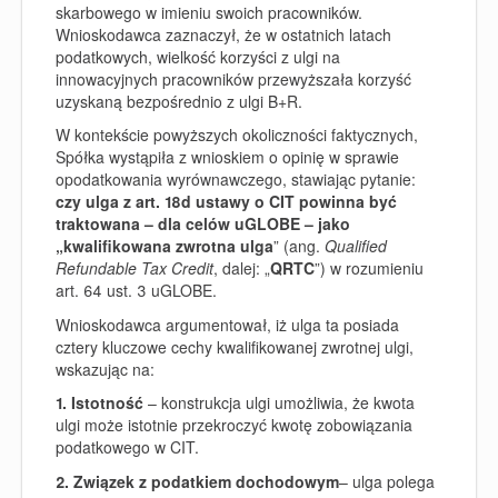
skarbowego w imieniu swoich pracowników.
Wnioskodawca zaznaczył, że w ostatnich latach
podatkowych, wielkość korzyści z ulgi na
innowacyjnych pracowników przewyższała korzyść
uzyskaną bezpośrednio z ulgi B+R.
W kontekście powyższych okoliczności faktycznych,
Spółka wystąpiła z wnioskiem o opinię w sprawie
opodatkowania wyrównawczego, stawiając pytanie:
czy ulga z art. 18d ustawy o CIT powinna być
traktowana – dla celów uGLOBE – jako
„kwalifikowana zwrotna ulga
” (ang.
Qualified
Refundable Tax Credit
, dalej: „
QRTC
”) w rozumieniu
art. 64 ust. 3 uGLOBE.
Wnioskodawca argumentował, iż ulga ta posiada
cztery kluczowe cechy kwalifikowanej zwrotnej ulgi,
wskazując na:
1. Istotność
– konstrukcja ulgi umożliwia, że kwota
ulgi może istotnie przekroczyć kwotę zobowiązania
podatkowego w CIT.
2. Związek z podatkiem dochodowym
– ulga polega