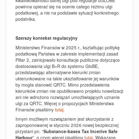
kwalifikowalności danej ulgi pod regulacje uGLOBE
powinna opierać się na ocenie całego reżimu ulgi
podatkowej, a nie na podstawie sytuacji konkretnego
podatnika.
Szerszy kontekst regulacyjny
Ministerstwo Finansów w 2025 r., kształtując politykę
podatkową Państwa w zakresie implementacji zasad
Pillar 2, zainicjowało konsultacje publiczne dotyczące
dostosowania ulgi B+R do systemu GloBE,
przedstawiając alternatywne kierunki zmian
ukierunkowane na takie ukształtowanie jej warunków
by mogła stanowić QRTC. Mimo przedstawienia
kierunków zmian nie opublikowano projektu nowelizacji
ani nie wdrożono rozwiązań umożliwiających uznanie
ulgi za QRTC. Więcej o propozycjach Ministerstwa
Finansów pisaliśmy
tutaj
.
Innym możliwym rozwiązaniem jest skorzystanie z
zaproponowanej w styczniu 2026 nowej bezpiecznej
przystani pn. “
Substance-bases Tax Incetive Safe
Harbour
”, o czym więcej pisaliśmy
tutaj.
Wskazane