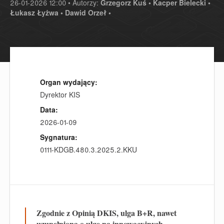
26-01-2026 12:00 • Autorzy:
Grzegorz Kuś •
Kacper Bielecki •
Łukasz Łyżwa •
Dawid Orzeł •
Organ wydający:
Dyrektor KIS
Data:
2026-01-09
Sygnatura:
0111-KDGB.480.3.2025.2.KKU
Zgodnie z Opinią DKIS, ulga B+R, nawet
uzupełniona o ulgę na innowacyjnych