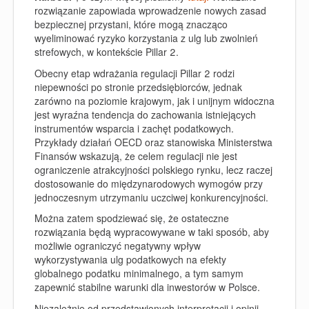
rozwiązanie zapowiada wprowadzenie nowych zasad
bezpiecznej przystani, które mogą znacząco
wyeliminować ryzyko korzystania z ulg lub zwolnień
strefowych, w kontekście Pillar 2.
Obecny etap wdrażania regulacji Pillar 2 rodzi
niepewności po stronie przedsiębiorców, jednak
zarówno na poziomie krajowym, jak i unijnym widoczna
jest wyraźna tendencja do zachowania istniejących
instrumentów wsparcia i zachęt podatkowych.
Przykłady działań OECD oraz stanowiska Ministerstwa
Finansów wskazują, że celem regulacji nie jest
ograniczenie atrakcyjności polskiego rynku, lecz raczej
dostosowanie do międzynarodowych wymogów przy
jednoczesnym utrzymaniu uczciwej konkurencyjności.
Można zatem spodziewać się, że ostateczne
rozwiązania będą wypracowywane w taki sposób, aby
możliwie ograniczyć negatywny wpływ
wykorzystywania ulg podatkowych na efekty
globalnego podatku minimalnego, a tym samym
zapewnić stabilne warunki dla inwestorów w Polsce.
Niezależnie od przedstawionych interpretacji i opinii,