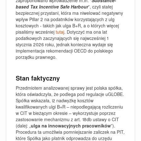
zaproponowano wprowadzenie m.in. “
Substance-
based Tax Incentive Safe Harbour
”, czyli stałej
bezpiecznej przystani, która ma niwelować negatywny
wpływ Pillar 2 na podatników korzystających z ulg
kosztowych - takich jak ulga B+R, a o których więcej
pisaliśmy wcześniej
tutaj
. Dotyczyć ma ona lat
podatkowych zaczynających się najwcześniej 1
stycznia 2026 roku, jednak konieczna wydaje się
implementacja rekomendacji OECD do polskiego
porządku prawnego.
Stan faktyczny
Przedmiotem analizowanej sprawy jest polska spółka,
która oświadczyła, że podlega pod regulacje uGLOBE.
Spółka wskazała, iż nadwyżkę kosztów
kwalifikowanych ulgi B+R – niepodlegającą rozliczeniu
w CIT w bieżącym okresie – wykorzystuje poprzez
zastosowanie mechanizmu z art. 18db ustawy o CIT
(dalej: „
ulga na innowacyjnych pracowników
”).
Procedura ta umożliwia pomniejszanie zaliczek na PIT,
które Spółka jako płatnik odprowadza do urzędu