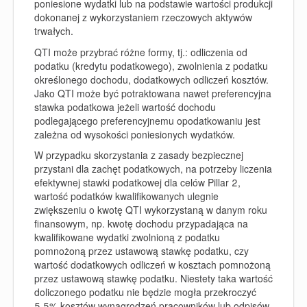
poniesione wydatki lub na podstawie wartości produkcji
dokonanej z wykorzystaniem rzeczowych aktywów
trwałych.
QTI może przybrać różne formy, tj.: odliczenia od
podatku (kredytu podatkowego), zwolnienia z podatku
określonego dochodu, dodatkowych odliczeń kosztów.
Jako QTI może być potraktowana nawet preferencyjna
stawka podatkowa jeżeli wartość dochodu
podlegającego preferencyjnemu opodatkowaniu jest
zależna od wysokości poniesionych wydatków.
W przypadku skorzystania z zasady bezpiecznej
przystani dla zachęt podatkowych, na potrzeby liczenia
efektywnej stawki podatkowej dla celów Pillar 2,
wartość podatków kwalifikowanych ulegnie
zwiększeniu o kwotę QTI wykorzystaną w danym roku
finansowym, np. kwotę dochodu przypadająca na
kwalifikowane wydatki zwolnioną z podatku
pomnożoną przez ustawową stawkę podatku, czy
wartość dodatkowych odliczeń w kosztach pomnożoną
przez ustawową stawkę podatku. Niestety taka wartość
doliczonego podatku nie będzie mogła przekroczyć
5,5% kosztów wynagrodzeń pracowników lub odpisów