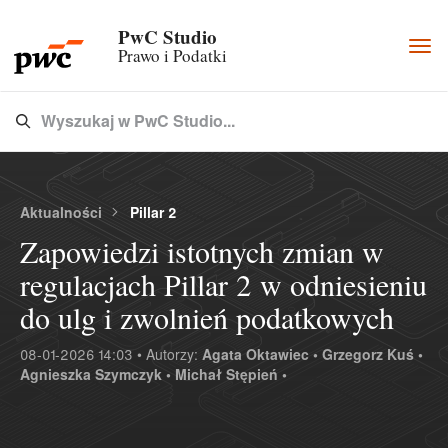
PwC Studio
Togg
Prawo i Podatki
navi
Wyszukaj w PwC Studio...
Type 3 or more characters for results.
Aktualności
Pillar 2
Zapowiedzi istotnych zmian w
regulacjach Pillar 2 w odniesieniu
do ulg i zwolnień podatkowych
08-01-2026 14:03 • Autorzy:
Agata Oktawiec •
Grzegorz Kuś •
Agnieszka Szymczyk •
Michał Stępień •