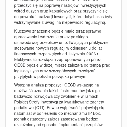
przełożyć się na poprawę nastrojów inwestycyjnych
wśród dużych grup kapitałowych oraz przyczynić się
do powrotu i realizacji inwestycji, które dotychczas były
wstrzymywane z uwagi na niepewność regulacyjną.
Kluczowe znaczenie będzie miało teraz sprawne
opracowanie i wdrożenie przez polskiego
ustawodawcę przepisów umożliwiających praktyczne
stosowanie nowych regulacji w odniesieniu do lat
finansowych rozpoczętych od 1 stycznia 2026 r.
Efektywność rozwiązań zaproponowanych przez
OECD będzie w dużej mierze zależała od tempa prac
legislacyjnych oraz szczegółowych rozwiązań
przyjętych w polskim porządku prawnym.
Wstępna analiza propozycji OECD wskazuje na
możliwość uznania takich instrumentów jak ulga
badawczo-rozwojowa czy zwolnienie w ramach
Polskiej Strefy Inwestycji za kwalifikowane zachęty
podatkowe (QTI). Pewne wątpliwości pojawiają się
natomiast w odniesieniu do mechanizmu IP Box,
jednak ostateczny zakres zastosowania będzie
uzależniony od sposobu implementacji przepisów