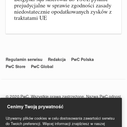
prejudycjalne w sprawie zgodności zasady
niedostatecznie opodatkowanych zysków z
traktatami UE
Regulamin serwisu
Redakcja
PwC Polska
PwC Store
PwC Global
© 2020 PwC. Wszystkie prawa zastrzeżone. Nazwa PwC odnosi
się do firm wchodzących w skład sieci PwC, z których każda
Cenimy Twoją prywatność
stanowi odrębny podmiot prawny. Więcej informacji na stronie
www.pwc.com/structure.
Używamy plików cookies w celu dostosowania zawartości serwisu
PwC Studio - Prawo i Podatki jest zarejestrowanym tytułem
do Twoich preferencji. Więcej informacji znajdziesz w naszej
prasowym o numerze ISSN 2719-6151.