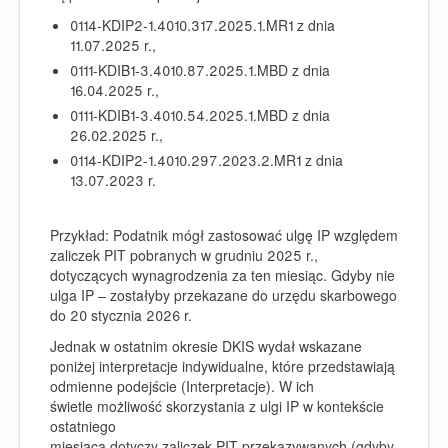
0114-KDIP2-1.4010.317.2025.1.MR1 z dnia
11.07.2025 r.,
0111-KDIB1-3.4010.87.2025.1.MBD z dnia
16.04.2025 r.,
0111-KDIB1-3.4010.54.2025.1.MBD z dnia
26.02.2025 r.,
0114-KDIP2-1.4010.297.2023.2.MR1 z dnia
13.07.2023 r.
Przykład:
Podatnik mógł zastosować ulgę IP względem
zaliczek PIT pobranych w grudniu 2025 r.,
dotyczących wynagrodzenia za ten miesiąc. Gdyby nie
ulga IP – zostałyby przekazane do urzędu skarbowego
do 20 stycznia 2026 r.
Jednak w ostatnim okresie DKIS wydał wskazane
poniżej interpretacje indywidualne, które przedstawiają
odmienne podejście
(Interpretacje).
W ich
świetle
możliwość skorzystania z ulgi IP w kontekście
ostatniego
miesiąca dotyczy zaliczek PIT
przekazywanych
(gdyby