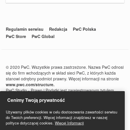
Regulamin serwisu
Redakcja
PwC Polska
PwC Store
PwC Global
© 2020 PwC. Wszystkie prawa zastrzeżone. Nazwa PwC odnosi
się do firm wchodzących w skład sieci PwC, z których każda
stanowi odrębny podmiot prawny. Więcej informacji na stronie
www.pwc.com/structure.
PwC Studio - Prawo i Podatki jest zarejestrowanym tytułem
prasowym o numerze ISSN 2719-6151.
Cenimy Twoją prywatność
Używamy plików cookies w celu dostosowania zawartości serwisu
do Twoich preferencji. Więcej informacji znajdziesz w naszej
polityce dotyczącej cookies.
Więcej Informacji