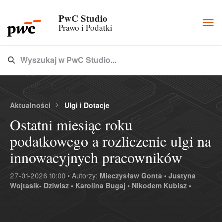
PwC Studio
Togg
Prawo i Podatki
navi
Wyszukaj w PwC Studio...
Type 3 or more characters for results.
Aktualności
Ulgi i Dotacje
Ostatni miesiąc roku
podatkowego a rozliczenie ulgi na
innowacyjnych pracowników
27-01-2026 10:00 • Autorzy:
Mieczysław Gonta •
Justyna
Wojtasik- Dziwisz •
Karolina Bugaj •
Nikodem Kubisz •