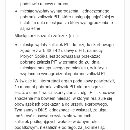
podstawie umowy o pracę,
miesiąc wypłaty wynagrodzenia i jednoczesnego
pobrania zaliczek PIT, które następują najpóźniej w
ostatnim dniu miesiąca, za który wynagrodzenia te
są należne.
Miesiąc przekazania zaliczek (n+1):
miesiąc wpłaty zaliczek PIT do urzędu skarbowego
zgodnie z art. 38 i 42 ustawy o PIT, na mocy
których Spółka jest zobowiązana przekazać
pobrane zaliczki PIT w terminie do 20. dnia
miesiąca następującego po miesiącu, w którym
wypłacono wynagrodzenie/pobrano zaliczki PIT.
W świetle tej interpretacji organ podatkowy potwierdził,
że moment pobrania zaliczek PIT nie przesądza
jeszcze o możliwości skorzystania z ulgi IP — kluczowe
znaczenie ma bowiem miesiąc, w którym realizuje się
obowiązek ich przekazania do urzędu skarbowego.
Tym samym DKIS jednoznacznie wskazał, że ulga
może być stosowana wyłącznie w ramach
zaliczek
podlegających wpłacie
w danym roku
podatkowym, niezależnie od tego, za jaki miesiąc