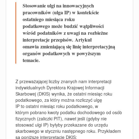
Stosowanie ulgi na innowacyjnych
pracowników (
ulga IP
) w
kontekście
ostatniego
miesiąc
a
roku
podatkowego
może
budzi
ć
wątpliwości
wśród
podatników z uwagi na
rozbieżne
interpretacje przepisów.
Artykuł
omawia
zmieniającą się linię interpretacyjną
organów podatkowych
w powyższym
temacie.
Z przeważającej liczby znanych nam interpretacji
indywidualnych Dyrektora Krajowej Informacji
Skarbowej (
DKIS
) wynika, że ostatni miesiąc roku
podatkowego, za który można rozliczyć ulgę
IP to ostatni miesiąc roku podatkowego, w
którym
pobrano
kwoty podatku dochodowego od osób
fizycznych (
zaliczki PIT
), nawet jeśli (gdyby nie
stosować ulgi IP) byłyby przekazane do urzędu
skarbowego w styczniu następnego roku. Przykładem
są poniższe interpretacje DKIS: