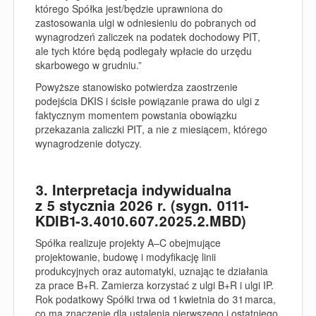
którego Spółka jest/będzie uprawniona do
zastosowania ulgi w odniesieniu do pobranych od
wynagrodzeń zaliczek na podatek dochodowy PIT,
ale
tych które będą podlegały wpłacie do urzędu
skarbowego w grudniu
.”
Powyższe stanowisko potwierdza zaostrzenie
podejścia DKIS i ścisłe powiązanie prawa do ulgi z
faktycznym momentem powstania obowiązku
przekazania zaliczki PIT, a nie z miesiącem, którego
wynagrodzenie dotyczy.
3. Interpretacja indywidualna
z 5 stycznia 2026 r. (sygn. 0111-
KDIB1-3.4010.607.2025.2.MBD)
Spółka realizuje projekty A–C obejmujące
projektowanie, budowę i modyfikację linii
produkcyjnych oraz automatyki, uznając te działania
za prace B+R. Zamierza korzystać z ulgi B+R i ulgi IP.
Rok podatkowy Spółki trwa od 1 kwietnia do 31 marca,
co ma znaczenie dla ustalenia pierwszego i ostatniego