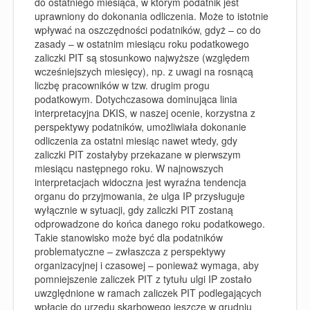
do ostatniego miesiąca, w którym podatnik jest
uprawniony do dokonania odliczenia. Może to istotnie
wpływać na oszczędności podatników, gdyż – co do
zasady – w ostatnim miesiącu roku podatkowego
zaliczki PIT są stosunkowo najwyższe (względem
wcześniejszych miesięcy), np. z uwagi na rosnącą
liczbę pracowników w tzw. drugim progu
podatkowym. Dotychczasowa dominująca linia
interpretacyjna DKIS, w naszej ocenie, korzystna z
perspektywy podatników, umożliwiała dokonanie
odliczenia za ostatni miesiąc nawet wtedy, gdy
zaliczki PIT zostałyby przekazane w pierwszym
miesiącu następnego roku. W najnowszych
interpretacjach widoczna jest wyraźna tendencja
organu do przyjmowania, że ulga IP przysługuje
wyłącznie w sytuacji, gdy zaliczki PIT zostaną
odprowadzone do końca danego roku podatkowego.
Takie stanowisko może być dla podatników
problematyczne – zwłaszcza z perspektywy
organizacyjnej i czasowej – ponieważ wymaga, aby
pomniejszenie zaliczek PIT z tytułu ulgi IP zostało
uwzględnione w ramach zaliczek PIT podlegających
wpłacie do urzędu skarbowego jeszcze w grudniu