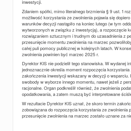
inwestycji.
Zdaniem spółki, mimo literalnego brzmienia § 9 ust. 1 r
możliwość korzystania ze zwolnienia pojawia się dopier
warunków decyzji nastąpiło na koniec lutego (w tym odd
wytworzonych w związku z inwestycją), a rozpoczęcie k
rozwiązaniem sztucznym i trudnym do uzasadnienia z pe
przesunięcie momentu zwolnienia na marzec pozwoliłob
całej puli pomocy publicznej w kolejnych latach. W ko
zwolnienia powinien być marzec 2025 r.
Dyrektor KIS nie podzielił tego stanowiska. W wydanej int
jednoznacznie określa moment rozpoczęcia korzystania 
zakończenia inwestycji wskazany w decyzji o wsparciu. P
swobody w wyborze innego momentu, nawet jeżeli z pers
racjonalne. Organ podkreślił również, że zwolnienia po
opodatkowania, a zatem muszą być interpretowane ściśl
W rezultacie Dyrektor KIS uznał, że skoro termin zakońc
zobowiązana do rozpoczęcia korzystania ze zwolnienia 
przesunięcie zwolnienia na marzec zostało uznane za n