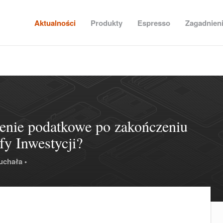
Aktualności
Produkty
Espresso
Zagadnien
enie podatkowe po zakończeniu
fy Inwestycji?
uchała •