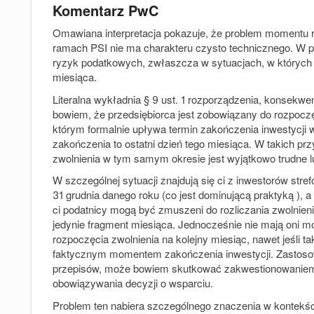
Komentarz PwC
Omawiana interpretacja pokazuje, że problem momentu 
ramach PSI nie ma charakteru czysto technicznego. W p
ryzyk podatkowych, zwłaszcza w sytuacjach, w których 
miesiąca.
Literalna wykładnia § 9 ust. 1 rozporządzenia, konsekw
bowiem, że przedsiębiorca jest zobowiązany do rozpoczę
którym formalnie upływa termin zakończenia inwestycji w
zakończenia to ostatni dzień tego miesiąca. W takich pr
zwolnienia w tym samym okresie jest wyjątkowo trudne l
W szczególnej sytuacji znajdują się ci z inwestorów stre
31 grudnia danego roku (co jest dominującą praktyką ), 
ci podatnicy mogą być zmuszeni do rozliczania zwolnien
jedynie fragment miesiąca. Jednocześnie nie mają oni 
rozpoczęcia zwolnienia na kolejny miesiąc, nawet jeśli ta
faktycznym momentem zakończenia inwestycji. Zastosowa
przepisów, może bowiem skutkować zakwestionowaniem 
obowiązywania decyzji o wsparciu.
Problem ten nabiera szczególnego znaczenia w kontekści