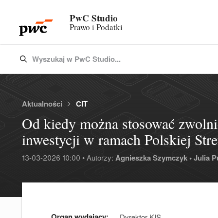
PwC Studio
Prawo i Podatki
Wyszukaj w PwC Studio...
Type 3 or more characters for results.
Aktualności
CIT
Od kiedy można stosować zwolni
inwestycji w ramach Polskiej Stre
13-03-2026 10:00 • Autorzy:
Agnieszka Szymczyk •
Julia P
Organ wydający:
Dyrektor KIS