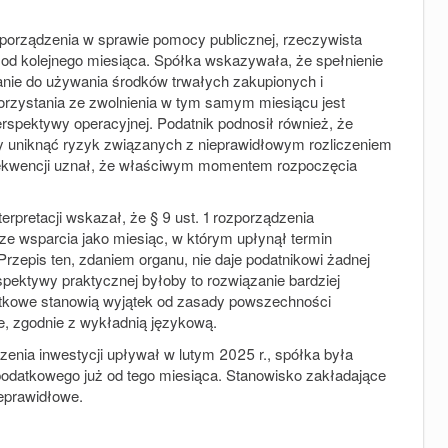
ozporządzenia w sprawie pomocy publicznej, rzeczywista
o od kolejnego miesiąca. Spółka wskazywała, że spełnienie
anie do używania środków trwałych zakupionych i
orzystania ze zwolnienia w tym samym miesiącu jest
rspektywy operacyjnej. Podatnik podnosił również, że
y uniknąć ryzyk związanych z nieprawidłowym rozliczeniem
nsekwencji uznał, że właściwym momentem rozpoczęcia
erpretacji wskazał, że § 9 ust. 1 rozporządzenia
ze wsparcia jako miesiąc, w którym upłynął termin
rzepis ten, zdaniem organu, nie daje podatnikowi żadnej
pektywy praktycznej byłoby to rozwiązanie bardziej
datkowe stanowią wyjątek od zasady powszechności
e, zgodnie z wykładnią językową.
zenia inwestycji upływał w lutym 2025 r., spółka była
podatkowego już od tego miesiąca. Stanowisko zakładające
ieprawidłowe.