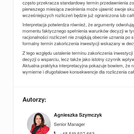
często przekracza standardowy termin przedawnienia z
pierwszego miesiąca zwolnienia może ujawnić swoje skut
wcześniejszych rozliczeń będzie już ograniczona lub ca
Interpretacja potwierdza również, że argumenty odwołując
momentu faktycznego spełnienia warunków decyzji w ty
racjonalności rozliczeń nie znajdują obecnie uznania p
formalny termin zakończenia inwestycji wskazany w decy
Z tego względu ustalenie terminu zakończenia inwestycji
decyzji o wsparciu, lecz także jako istotny czynnik wpł
Aktualna praktyka interpretacyjna pokazuje bowiem, że 
wymierne i długofalowe konsekwencje dla rozliczenia cał
Autorzy:
Agnieszka Szymczyk
Senior Manager
+48 519 507 663