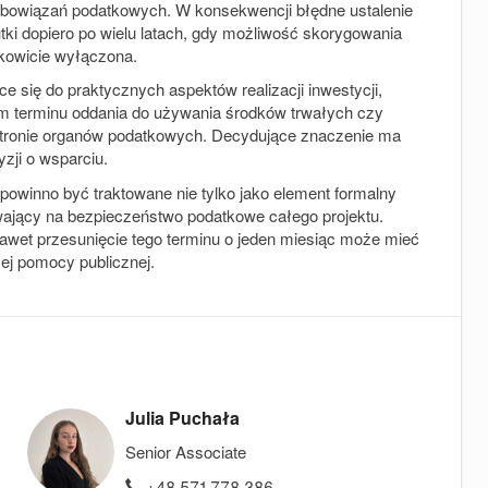
obowiązań podatkowych. W konsekwencji błędne ustalenie
ki dopiero po wielu latach, gdy możliwość skorygowania
łkowicie wyłączona.
e się do praktycznych aspektów realizacji inwestycji,
m terminu oddania do używania środków trwałych czy
o stronie organów podatkowych. Decydujące znaczenie ma
zji o wsparciu.
 powinno być traktowane nie tylko jako element formalny
ywający na bezpieczeństwo podatkowe całego projektu.
nawet przesunięcie tego terminu o jeden miesiąc może mieć
ej pomocy publicznej.
Julia Puchała
Senior Associate
+48 571 778 386