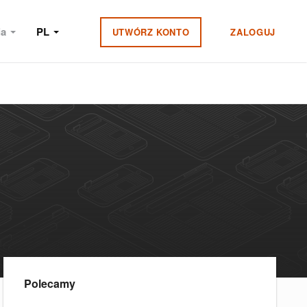
ia
PL
UTWÓRZ KONTO
ZALOGUJ
Polecamy