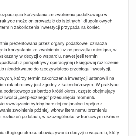
rozpoczęcia korzystania ze zwolnienia podatkowego w
raktyce może on prowadzić do istotnych i długofalowych
termin zakończenia inwestycji przypada na koniec
entnie prezentowana przez organy podatkowe, oznacza
cia korzystania ze zwolnienia już od początku miesiąca, w
skazany w decyzji o wsparciu, nawet jeśli termin
zypadkach z perspektywy operacyjnej i księgowej rozliczenie
ub nieadekwatne do rzeczywistego przebiegu inwestycji.
fowych, którzy termin zakończenia inwestycji ustanowili na
a ich rok obrotowy jest zgodny z kalendarzowym. W praktyce
ia podatkowego za bardzo krótki okres, często obejmujący
możliwości „bezpiecznego” przesunięcia momentu
kie rozwiązanie byłoby bardziej racjonalne i spójne z
nie zwolnienia później, wbrew literalnemu brzmieniu
rozliczeń po latach, w szczególności w końcowym okresie
e długiego okresu obowiązywania decyzji o wsparciu, który