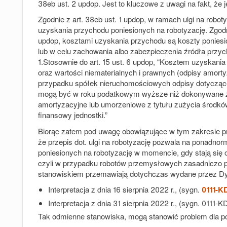
38eb ust. 2 updop. Jest to kluczowe z uwagi na fakt, że 
Zgodnie z art. 38eb ust. 1 updop, w ramach ulgi na rob
uzyskania przychodu poniesionych na robotyzację. Zgodnie
updop,
kosztami uzyskania przychodu są koszty poniesi
lub w celu zachowania albo zabezpieczenia źródła przyc
1
.Stosownie do art. 15 ust. 6 updop, “
Kosztem uzyskania 
oraz wartości niematerialnych i prawnych (odpisy amor
przypadku spółek nieruchomościowych odpisy dotyczące 
mogą być w roku podatkowym wyższe niż dokonywane zg
amortyzacyjne lub umorzeniowe z tytułu zużycia środk
finansowy jednostki.”
Biorąc zatem pod uwagę obowiązujące w tym zakresie pr
że przepis dot. ulgi na robotyzację pozwala na ponad
poniesionych na robotyzację w momencie, gdy stają się
czyli w przypadku robotów przemysłowych zasadniczo p
stanowiskiem przemawiają dotychczas wydane przez Dyrek
Interpretacja z dnia 16 sierpnia 2022 r., (sygn.
0111-K
Interpretacja z dnia 31 sierpnia 2022 r., (sygn. 0111
Tak odmienne stanowiska, mogą stanowić problem dla po