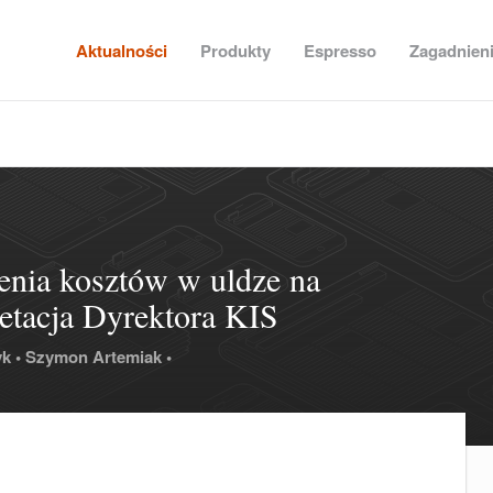
Aktualności
Produkty
Espresso
Zagadnien
enia kosztów w uldze na
retacja Dyrektora KIS
k •
Szymon Artemiak •