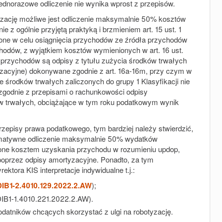
jednorazowe odliczenie nie wynika wprost z przepisów.
otyzację możliwe jest odliczenie maksymalnie 50% kosztów
 z ogólnie przyjętą praktyką i brzmieniem art. 15 ust. 1
one w celu osiągnięcia przychodów ze źródła przychodów
hodów, z wyjątkiem kosztów wymienionych w art. 16 ust.
przychodów są odpisy z tytułu zużycia środków trwałych
tyzacyjne) dokonywane zgodnie z art. 16a-16m, przy czym w
środków trwałych zaliczonych do grupy 1 Klasyfikacji nie
odnie z przepisami o rachunkowości odpisy
ów trwałych, obciążające w tym roku podatkowym wynik
zepisy prawa podatkowego, tym bardziej należy stwierdzić,
normatywne odliczenie maksymalnie 50% wydatków
 one kosztem uzyskania przychodu w rozumieniu updop,
oprzez odpisy amortyzacyjne. Ponadto, za tym
tora KIS interpretacje indywidualne t.j.:
DIB1-2.4010.129.2022.2.AW
);
-KDIB1-1.4010.221.2022.2.AW).
datników chcących skorzystać z ulgi na robotyzację.