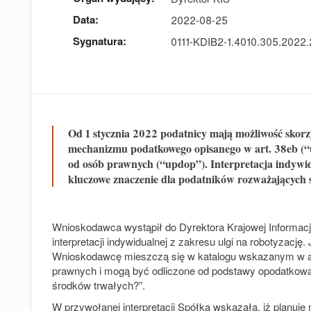
Data:
2022-08-25
Sygnatura:
0111-KDIB2-1.4010.305.2022
Od 1 stycznia 2022 podatnicy mają możliwość skor
mechanizmu podatkowego opisanego w art. 38eb (“
od osób prawnych (“updop”). Interpretacja indywid
kluczowe znaczenie dla podatników rozważających 
Wnioskodawca wystąpił do Dyrektora Krajowej Informacji
interpretacji indywidualnej z zakresu ulgi na robotyzację
Wnioskodawcę mieszczą się w katalogu wskazanym w ar
prawnych i mogą być odliczone od podstawy opodatkowan
środków trwałych?”
.
W przywołanej interpretacji Spółka wskazała, iż planuj