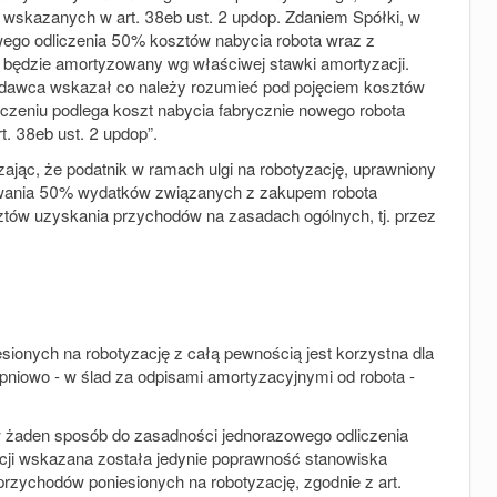
 wskazanych w art. 38eb ust. 2 updop. Zdaniem Spółki, w
wego odliczenia 50% kosztów nabycia robota wraz z
t będzie amortyzowany wg właściwej stawki amortyzacji.
odawca wskazał co należy rozumieć pod pojęciem kosztów
iczeniu podlega koszt nabycia fabrycznie nowego robota
. 38eb ust. 2 updo
p”.
zając, że podatnik w ramach ulgi na robotyzację, uprawniony
owania 50% wydatków związanych z zakupem robota
tów uzyskania przychodów na zasadach ogólnych, tj. przez
ionych na robotyzację z całą pewnością jest korzystna dla
opniowo - w ślad za odpisami amortyzacyjnymi od robota -
ę w żaden sposób do zasadności jednorazowego odliczenia
acji wskazana została jedynie poprawność stanowiska
przychodów poniesionych na robotyzację, zgodnie z art.