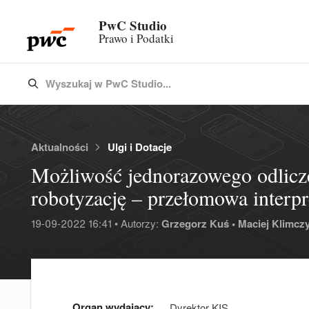
PwC Studio
Prawo i Podatki
Wyszukaj w PwC Studio...
Type 3 or more characters for results.
Aktualności
Ulgi i Dotacje
Możliwość jednorazowego odlicz
robotyzację – przełomowa interp
19-09-2022 16:41 • Autorzy:
Grzegorz Kuś •
Maciej Klimczy
Organ wydający:
Dyrektor KIS