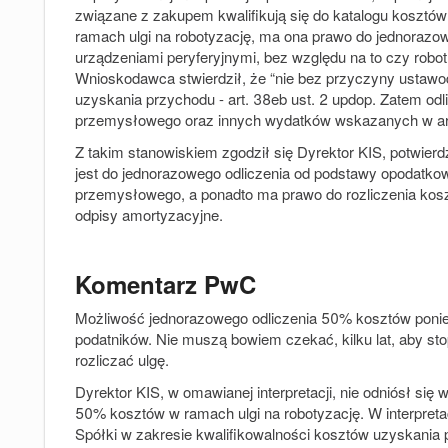
związane z zakupem kwalifikują się do katalogu kosztów
ramach ulgi na robotyzację, ma ona prawo do jednorazo
urządzeniami peryferyjnymi, bez względu na to czy robo
Wnioskodawca stwierdził, że “
nie bez przyczyny ustaw
uzyskania przychodu - art. 38eb ust. 2 updop. Zatem odl
przemysłowego oraz innych wydatków wskazanych w art
Z takim stanowiskiem zgodził się Dyrektor KIS, potwierd
jest do
jednorazowego
odliczenia od podstawy opodatk
przemysłowego, a ponadto ma prawo do rozliczenia kosz
odpisy amortyzacyjne.
Komentarz PwC
Możliwość jednorazowego odliczenia 50% kosztów ponies
podatników. Nie muszą bowiem czekać, kilku lat, aby st
rozliczać ulgę.
Dyrektor KIS, w omawianej interpretacji, nie odniósł si
50% kosztów w ramach ulgi na robotyzację. W interpret
Spółki w zakresie kwalifikowalności kosztów uzyskania 