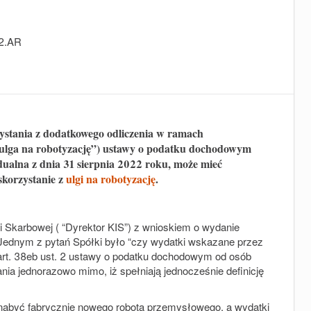
.2.AR
zystania z dodatkowego odliczenia w ramach
ulga na robotyzację”) ustawy o podatku dochodowym
ualna z dnia 31 sierpnia 2022 roku, może mieć
skorzystanie z
ulgi na robotyzację
.
 Skarbowej ( “Dyrektor KIS”) z wnioskiem o wydanie
. Jednym z pytań Spółki było “
czy wydatki wskazane przez
t. 38eb ust. 2 ustawy o podatku dochodowym od osób
ia jednorazowo mimo, iż spełniają jednocześnie definicję
e nabyć fabrycznie nowego robota przemysłowego, a wydatki