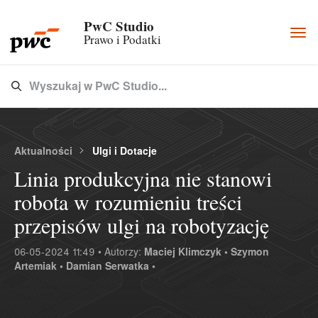
PwC Studio
Togg
Prawo i Podatki
navi
Wyszukaj w PwC Studio...
Type 3 or more characters for results.
Aktualności
Ulgi i Dotacje
Linia produkcyjna nie stanowi
robota w rozumieniu treści
przepisów ulgi na robotyzację
06-05-2024 11:49 • Autorzy:
Maciej Klimczyk •
Szymon
Artemiak •
Damian Serwatka •