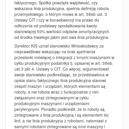
faktycznego, Spółka powzięła wątpliwość, czy
wskazana linia produkcyjna, spełnia definicję robota
przemysłowego, o którym mowa w art. 38eb ust. 3
Ustawy CIT i czy w konsekwencji ma prawo do
odliczenia od podstawy opodatkowania kwoty
stanowiącej 50% wartości odpisów amortyzacyjnych
od środka trwałego jakim jest owa linia produkcyjna.
Dyrektor KIS uznał stanowisko Wnioskodawcy za
nieprawidłowe wskazując na brak spełnienia
przesłanki mówiącej o integracji z innymi maszynami w
cyklu produkcyjnym podatnika tj. opisanej w art. 38eb.
ust.3 pkt 4. Ustawy o CIT. Co więcej, argumentował
swoje stanowisko podkreślając, że przedstawiona w
opisie stanu faktycznego linia produkcyjna stanowi
zespół maszyn i urządzeń, których elementami są
roboty, a nie robota wraz z funkcjonalnie z nim
związanymi oraz zintegrowanymi w cyklu
produkcyjnym maszynami i urządzeniami
peryferyjnymi. Ponadto podkreślił, że to roboty są
zintegrowane z linią produkcyjną i są elementem tej
linii, a nie linia produkcyjna z robotami, natomiast z
samymi robotami zintegrowane są inne maszyny i