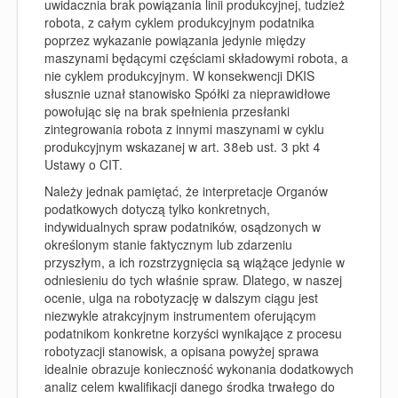
uwidacznia brak powiązania linii produkcyjnej, tudzież
robota, z całym cyklem produkcyjnym podatnika
poprzez wykazanie powiązania jedynie między
maszynami będącymi częściami składowymi robota, a
nie cyklem produkcyjnym. W konsekwencji DKIS
słusznie uznał stanowisko Spółki za nieprawidłowe
powołując się na brak spełnienia przesłanki
zintegrowania robota z innymi maszynami w cyklu
produkcyjnym wskazanej w art. 38eb ust. 3 pkt 4
Ustawy o CIT.
Należy jednak pamiętać, że interpretacje Organów
podatkowych dotyczą tylko konkretnych,
indywidualnych spraw podatników, osądzonych w
określonym stanie faktycznym lub zdarzeniu
przyszłym, a ich rozstrzygnięcia są wiążące jedynie w
odniesieniu do tych właśnie spraw. Dlatego, w naszej
ocenie, ulga na robotyzację w dalszym ciągu jest
niezwykle atrakcyjnym instrumentem oferującym
podatnikom konkretne korzyści wynikające z procesu
robotyzacji stanowisk, a opisana powyżej sprawa
idealnie obrazuje konieczność wykonania dodatkowych
analiz celem kwalifikacji danego środka trwałego do