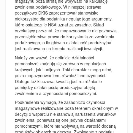
magazynu poza strefą nie wpływało na kalkulację
zwolnienia podatkowego. W niniejszej sprawie
początkowo DKIS zaprezentował stanowisko
niekorzystne dla podatnika negując jego argumenty,
które ostatecznie NSA uznał za zasadne. Skład
orzekający przyznał, że magazynowanie nie pozbawia
przedsiębiorstwa prawa do korzystania ze zwolnienia
podatkowego, o ile główna działalność produkcyjna
jest realizowana na terenie realizacji inwestycji.
Należy zauważyć, że definicje działalności
pomocniczej znajdują się zarówno w regulacjach
krajowych, jak i unijnych. Taki charakter mogą mieć,
poza magazynowaniem, również inne czynności.
Dlatego też kluczową kwestią jest rozróżnienie
pomiędzy działalnością produkcyjną objętą
zwolnieniem a czynnościami pomocniczymi.
Podkreślenia wymaga, że zasadniczo czynności
magazynowe realizowane poza terenem określonym w
decyzji o wsparciu nie stanowią naruszenia warunków
zwolnienia, ponieważ są one jedynie działaniami
pomocniczymi, które nie wpływają na wartość dodaną
produktów objętych tą decyzją. Zwolnienie z podatku