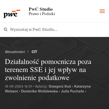
PwC Studio
Togg
Prawo i Podatki
navi
Wyszukaj w PwC Studio...
Type 3 or more characters for results.
Aktualności
CIT
Działalność pomocnicza poza
terenem SSE i jej wpływ na
zwolnienie podatkowe
19-09-2024 14:01 • Autorzy:
Grzegorz Kuś •
Katarzyna
Welzant •
Dominika Wróblewska •
Julia Puchała •