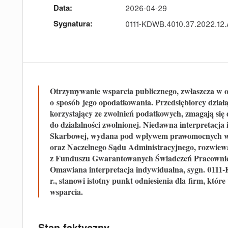
Data:
2026-04-29
Sygnatura:
0111-KDWB.4010.37.2022.12
Otrzymywanie wsparcia publicznego, zwłaszcza w o
o
sposób
jego opodatkowani
a
. Przedsiębiorcy dzia
korzystający ze zwolnień podatkowych, zmagają się
do działalności zwolnionej. Niedawna interpretacj
Skarbowej, wydana pod wpływem prawomocnych w
oraz Naczelnego Sądu Administracyjnego, rozwiew
z Funduszu Gwarantowanych Świadczeń Pracownicz
Omawiana interpretacja indywidualna, sygn. 011
r., stanowi istotny punkt odniesienia dla
firm, które
wsparcia.
Stan faktyczny