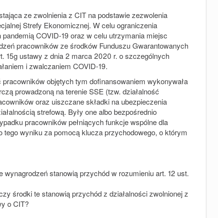
ająca ze zwolnienia z CIT na podstawie zezwolenia
cjalnej Strefy Ekonomicznej. W celu ograniczenia
pandemią COVID-19 oraz w celu utrzymania miejsc
rodzeń pracowników ze środków Funduszu Gwarantowanych
. 15g ustawy z dnia 2 marca 2020 r. o szczególnych
ałaniem i zwalczaniem COVID-19.
ść pracowników objętych tym dofinansowaniem wykonywała
rczą prowadzoną na terenie SSE (tzw. działalność
acowników oraz uiszczane składki na ubezpieczenia
iałalnością strefową. Były one albo bezpośrednio
rzypadku pracowników pełniących funkcje wspólne dla
 do tego wyniku za pomocą klucza przychodowego, o którym
 wynagrodzeń stanowią przychód w rozumieniu art. 12 ust.
zy środki te stanowią przychód z działalności zwolnionej z
wy o CIT?