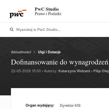
PwC Studio
Prawo i Podatki
Wyszukaj w PwC Studio...
Type 3 or more characters for results.
Aktualności
Ulgi i Dotacje
Dofinansowanie do wynagrodzeń 
22-05-2026 15:00 • Autorzy:
Katarzyna Welzant •
Filip Olej
Organ wydający:
Dyrektor KIS