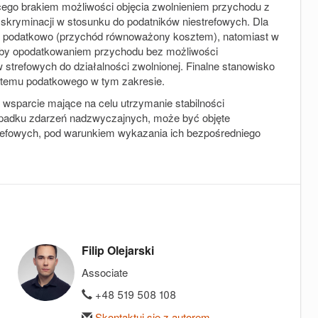
cego brakiem możliwości objęcia zwolnieniem przychodu z
skryminacji w stosunku do podatników niestrefowych. Dla
ne podatkowo (przychód równoważony kosztem), natomiast w
łby opodatkowaniem przychodu bez możliwości
trefowych do działalności zwolnionej. Finalne stanowisko
stemu podatkowego w tym zakresie.
e wsparcie mające na celu utrzymanie stabilności
zypadku zdarzeń nadzwyczajnych, może być objęte
refowych, pod warunkiem wykazania ich bezpośredniego
Filip Olejarski
Associate
+48 519 508 108
Skontaktuj się z autorem