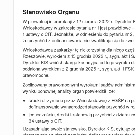
Stanowisko Organu
W pierwotnej interpretacji z 12 sierpnia 2022 r. Dyrektor
Wnioskodawcy w zakresie pytania nr 1 jest prawidłowe –
1 ustawy o CIT. Jednakże, w odniesieniu do pytania nr 2
że przychód z dofinansowania nie kwalifikuje się do zwoln
Wnioskodawca zaskarżył tę niekorzystną dla niego część
Rzeszowie, wyrokiem z 15 grudnia 2022 r., sygn. akt I S
Dyrektor KIS wniósł skargę kasacyjną od tego wyroku d
oddalona wyrokiem z 2 grudnia 2025 r., sygn. akt II F
prawomocne.
Zobligowany prawomocnymi wyrokami sądów administrac
wyniku ponownej analizy organ potwierdził, że:
środki otrzymane przez Wnioskodawcę z FGŚP na pod
dofinansowanie wynagrodzeń stanowią przychód w rozu
jednocześnie, środki te stanowią przychód z działalnoś
34 ustawy o CIT.
Uzasadniając swoje stanowisko, Dyrektor KIS, cytując o
nierozerwalny związek pomiędzy dofinansowaniem do w