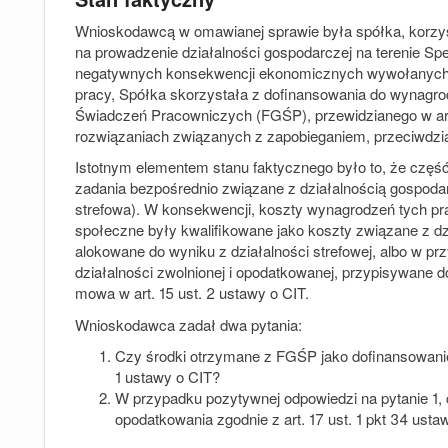
Wnioskodawcą w omawianej sprawie była spółka, korzyst
na prowadzenie działalności gospodarczej na terenie Spe
negatywnych konsekwencji ekonomicznych wywołanych 
pracy, Spółka skorzystała z dofinansowania do wynag
Świadczeń Pracowniczych (FGŚP), przewidzianego w art
rozwiązaniach związanych z zapobieganiem, przeciwdzi
Istotnym elementem stanu faktycznego było to, że czę
zadania bezpośrednio związane z działalnością gospoda
strefowa). W konsekwencji, koszty wynagrodzeń tych pr
społeczne były kwalifikowane jako koszty związane z dz
alokowane do wyniku z działalności strefowej, albo w p
działalności zwolnionej i opodatkowanej, przypisywane
mowa w art. 15 ust. 2 ustawy o CIT.
Wnioskodawca zadał dwa pytania:
Czy środki otrzymane z FGŚP jako dofinansowanie
1 ustawy o CIT?
W przypadku pozytywnej odpowiedzi na pytanie 1, c
opodatkowania zgodnie z art. 17 ust. 1 pkt 34 usta