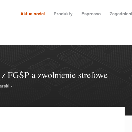
Aktualności
Produkty
Espresso
Zagadnien
z FGŚP a zwolnienie strefowe
arski •