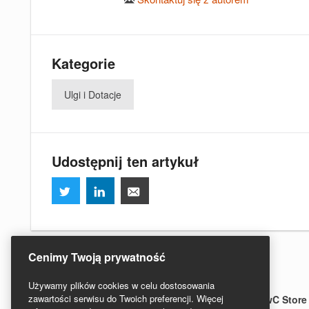
Kategorie
Ulgi i Dotacje
Udostępnij ten artykuł
Cenimy Twoją prywatność
Używamy plików cookies w celu dostosowania
zawartości serwisu do Twoich preferencji. Więcej
Regulamin serwisu
Redakcja
PwC Polska
PwC Store