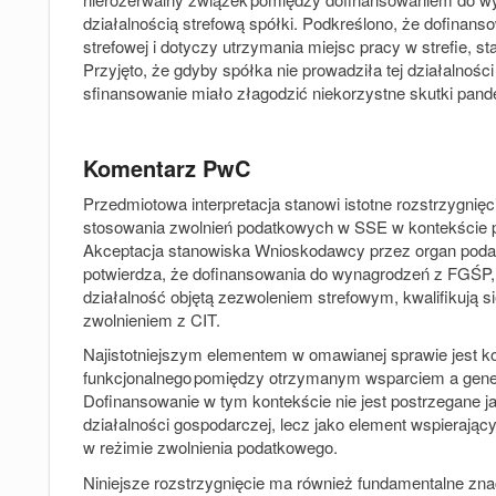
działalnością strefową spółki. Podkreślono, że dofinan
strefowej i dotyczy utrzymania miejsc pracy w strefie, s
Przyjęto, że gdyby spółka nie prowadziła tej działalnoś
sfinansowanie miało złagodzić niekorzystne skutki pand
Komentarz PwC
Przedmiotowa interpretacja stanowi istotne rozstrzygni
stosowania zwolnień podatkowych w SSE w kontekście 
Akceptacja stanowiska Wnioskodawcy przez organ poda
potwierdza, że dofinansowania do wynagrodzeń z FGŚP
działalność objętą zezwoleniem strefowym, kwalifikują si
zwolnieniem z CIT.
Najistotniejszym elementem w omawianej sprawie jest k
funkcjonalnego pomiędzy otrzymanym wsparciem a gener
Dofinansowanie w tym kontekście nie jest postrzegane
działalności gospodarczej, lecz jako element wspierający
w reżimie zwolnienia podatkowego.
Niniejsze rozstrzygnięcie ma również fundamentalne zn