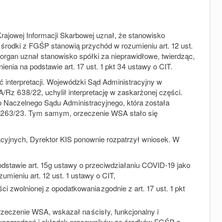
 Krajowej Informacji Skarbowej uznał, że stanowisko
 środki z FGŚP stanowią przychód w rozumieniu art. 12 ust.
, organ uznał stanowisko spółki za nieprawidłowe, twierdząc,
ienia na podstawie art. 17 ust. 1 pkt 34 ustawy o CIT.
 interpretacji. Wojewódzki Sąd Administracyjny w
A/Rz 638/22, uchylił interpretację w zaskarżonej części.
o Naczelnego Sądu Administracyjnego, która została
SK 263/23. Tym samym, orzeczenie WSA stało się
yjnych, Dyrektor KIS ponownie rozpatrzył wniosek. W
stawie art. 15g ustawy o przeciwdziałaniu COVID-19 jako
mieniu art. 12 ust. 1 ustawy o CIT,
ci zwolnionej z opodatkowania zgodnie z art. 17 ust. 1 pkt
rzeczenie WSA, wskazał na ścisły, funkcjonalny i
ynagrodzeń i składek pracowników ze środków FGŚP a