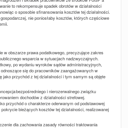
sowanie to rekompensuje spadek obrotów w działalności
tanowiąc o sposobie sfinansowania kosztów tej działalności.
ci gospodarczej, nie poniosłaby kosztów, których częściowe
emii.
ęcie w obszarze prawa podatkowego, precyzujące zakres
publicznego wsparcia w sytuacjach nadzwyczajnych.
tkowy, po wydaniu wyroków sądów administracyjnych,
, odnoszące się do pracowników zaangażowanych w
ę jako przychód z tej działalności i tym samym są objęte
oncepcja bezpośredniego i nierozerwalnego związku
owaniem dochodów z działalności strefowej.
 jako przychód o charakterze oderwanym od podstawowej
 pokrycie bieżących kosztów tej działalności, realizowanej
aczenie dla zachowania zasady równości traktowania