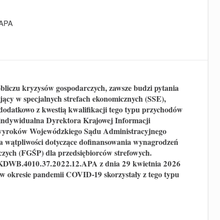
.APA
bliczu kryzysów gospodarczych, zawsze budzi pytania
łający w specjalnych strefach ekonomicznych (SSE),
 dodatkowo z kwestią kwalifikacji tego typu przychodów
a indywidualna Dyrektora Krajowej Informacji
yroków Wojewódzkiego Sądu Administracyjnego
a wątpliwości dotyczące dofinansowania wynagrodzeń
ych (FGŚP) dla przedsiębiorców strefowych.
1-KDWB.4010.37.2022.12.APA z dnia 29 kwietnia 2026
 w okresie pandemii COVID-19 skorzystały z tego typu