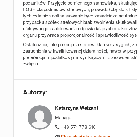
podatników. Przyjęcie odmiennego stanowiska, skutkują
FGŚP dla podmiotów strefowych, prowadziłoby do ich dy
tych ostatnich dofinansowanie było zasadniczo neutral
przypadku spółek strefowych brak zwolnienia skutkowa
efektywnego zaalokowania odpowiadających mu kosztów s
organu przywraca proporcjonalność i sprawiedliwość sy
Ostatecznie, interpretacja ta stanowi klarowny sygnał, ż
zatrudnienia w kwalifikowanej działalności, nawet w pr
preferencjami podatkowymi wynikającymi z zezwoleń st
związku.
Autorzy:
Katarzyna Welzant
Manager
+48 571 778 616
Skontaktuj się z autorem