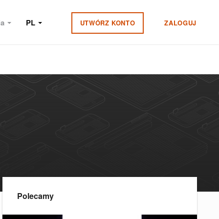
ia
PL
UTWÓRZ KONTO
ZALOGUJ
Polecamy