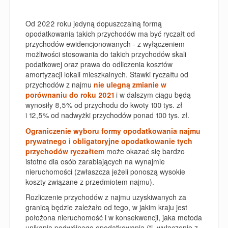
Od 2022 roku jedyną dopuszczalną formą
opodatkowania takich przychodów ma być ryczałt od
przychodów ewidencjonowanych - z wyłączeniem
możliwości stosowania do takich przychodów skali
podatkowej oraz prawa do odliczenia kosztów
amortyzacji lokali mieszkalnych. Stawki ryczałtu od
przychodów z najmu
nie ulegną zmianie w
porównaniu do roku 2021
i w dalszym ciągu będą
wynosiły
8,5%
od przychodu do kwoty 100 tys. zł
i
12,5%
od nadwyżki przychodów ponad 100 tys. zł.
Ograniczenie wyboru formy opodatkowania najmu
prywatnego i obligatoryjne opodatkowanie tych
przychodów ryczałtem
może okazać się bardzo
istotne dla osób zarabiających na wynajmie
nieruchomości (zwłaszcza jeżeli ponoszą wysokie
koszty związane z przedmiotem najmu).
Rozliczenie przychodów z najmu uzyskiwanych za
granicą będzie zależało od tego, w jakim kraju jest
położona nieruchomość i w konsekwencji, jaka metoda
unikania podwójnego opodatkowania (tj. wyłączenie z