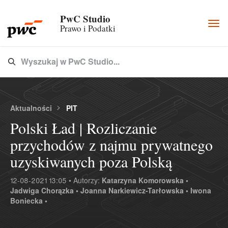
PwC Studio
Togg
Prawo i Podatki
navi
Wyszukaj w PwC Studio...
Type 3 or more characters for results.
Aktualności
PIT
Polski Ład | Rozliczanie
przychodów z najmu prywatnego
uzyskiwanych poza Polską
12-08-2021 13:05 • Autorzy:
Katarzyna Komorowska •
Jadwiga Chorązka •
Joanna Narkiewicz-Tarłowska •
Iwona
Boniecka •