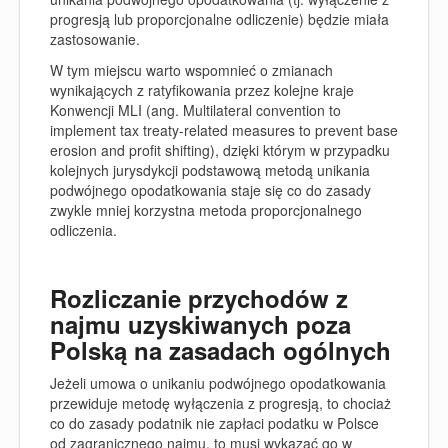
progresją lub proporcjonalne odliczenie) będzie miała
zastosowanie.
W tym miejscu warto wspomnieć o zmianach
wynikających z ratyfikowania przez kolejne kraje
Konwencji MLI (
ang.
Multilateral convention to
implement tax treaty-related measures to prevent base
erosion and profit shifting
), dzięki którym w przypadku
kolejnych jurysdykcji podstawową metodą unikania
podwójnego opodatkowania staje się co do zasady
zwykle mniej korzystna metoda proporcjonalnego
odliczenia.
Rozliczanie przychodów z
najmu uzyskiwanych poza
Polską na zasadach ogólnych
Jeżeli umowa o unikaniu podwójnego opodatkowania
przewiduje metodę wyłączenia z progresją, to chociaż
co do zasady podatnik nie zapłaci podatku w Polsce
od zagranicznego najmu, to musi wykazać go w