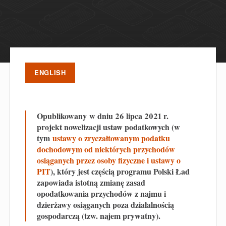
ENGLISH
Opublikowany w dniu 26 lipca 2021 r.
projekt nowelizacji ustaw podatkowych (w
tym
ustawy o zryczałtowanym podatku
dochodowym od niektórych przychodów
osiąganych przez osoby fizyczne i ustawy o
PIT
), który jest częścią programu Polski Ład
zapowiada istotną zmianę zasad
opodatkowania przychodów z najmu i
dzierżawy osiąganych poza działalnością
gospodarczą (tzw. najem prywatny).