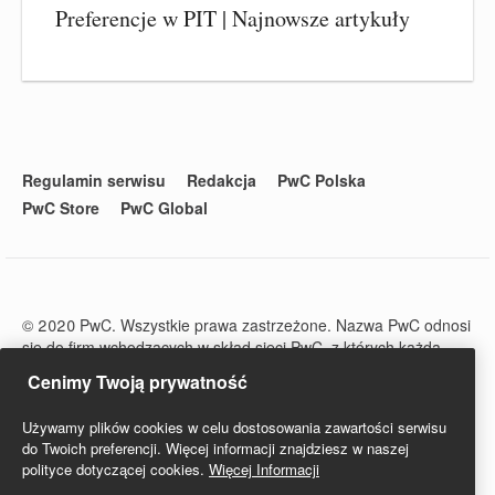
Preferencje w PIT | Najnowsze artykuły
Regulamin serwisu
Redakcja
PwC Polska
PwC Store
PwC Global
© 2020 PwC. Wszystkie prawa zastrzeżone. Nazwa PwC odnosi
się do firm wchodzących w skład sieci PwC, z których każda
stanowi odrębny podmiot prawny. Więcej informacji na stronie
Cenimy Twoją prywatność
www.pwc.com/structure.
PwC Studio - Prawo i Podatki jest zarejestrowanym tytułem
Używamy plików cookies w celu dostosowania zawartości serwisu
prasowym o numerze ISSN 2719-6151.
do Twoich preferencji. Więcej informacji znajdziesz w naszej
polityce dotyczącej cookies.
Więcej Informacji