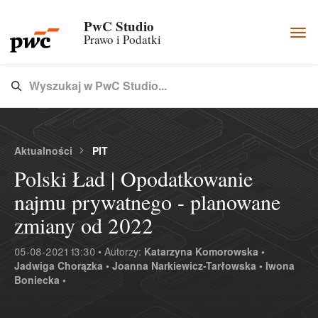
PwC Studio
Togg
Prawo i Podatki
navi
Wyszukaj w PwC Studio...
Type 3 or more characters for results.
Aktualności
PIT
Polski Ład | Opodatkowanie
najmu prywatnego - planowane
zmiany od 2022
05-08-2021 13:30 • Autorzy:
Katarzyna Komorowska •
Jadwiga Chorązka •
Joanna Narkiewicz-Tarłowska •
Iwona
Boniecka •