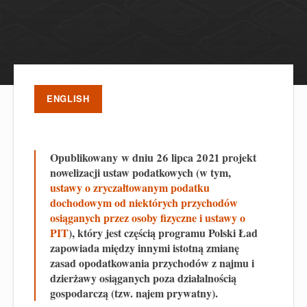
ENGLISH
Opublikowany w dniu 26 lipca 2021 projekt
nowelizacji ustaw podatkowych (w tym,
ustawy o zryczałtowanym podatku
dochodowym od niektórych przychodów
osiąganych przez osoby fizyczne i ustawy o
PIT
), który jest częścią programu Polski Ład
zapowiada między innymi istotną zmianę
zasad opodatkowania przychodów z najmu i
dzierżawy osiąganych poza działalnością
gospodarczą (tzw. najem prywatny).