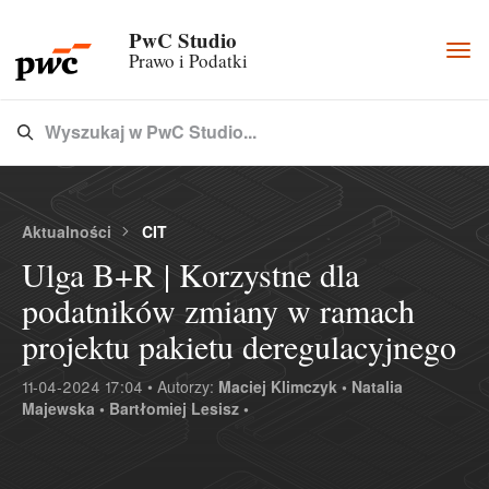
PwC Studio
Togg
Prawo i Podatki
navi
Wyszukaj w PwC Studio...
Type 3 or more characters for results.
Aktualności
CIT
Ulga B+R | Korzystne dla
podatników zmiany w ramach
projektu pakietu deregulacyjnego
11-04-2024 17:04 • Autorzy:
Maciej Klimczyk •
Natalia
Majewska •
Bartłomiej Lesisz •