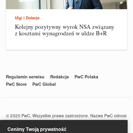
Ulgi i Dotacje
Kolejny pozytywny wyrok NSA związany
z kosztami wynagrodzeń w uldze B+R
Regulamin serwisu
Redakcja
PwC Polska
PwC Store
PwC Global
© 2020 PwC. Wszystkie prawa zastrzeżone. Nazwa PwC odnosi
się do firm wchodzących w skład sieci PwC, z których każda
stanowi odrębny podmiot prawny. Więcej informacji na stronie
Cenimy Twoją prywatność