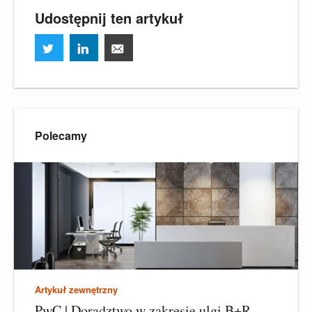
Udostępnij ten artykuł
Polecamy
Artykuł zewnętrzny
PwC | Doradztwo w zakresie ulgi B+R