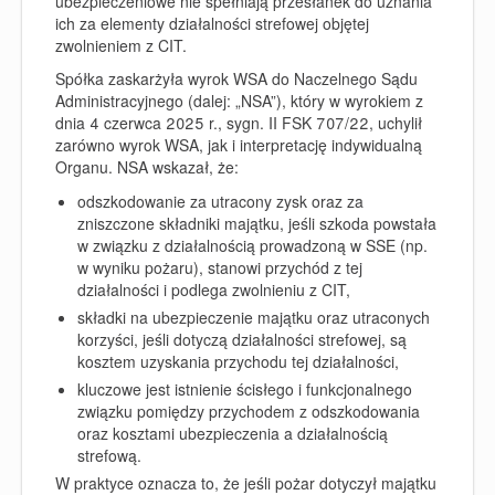
ubezpieczeniowe nie spełniają przesłanek do uznania
ich za elementy działalności strefowej objętej
zwolnieniem z CIT.
Spółka zaskarżyła wyrok WSA do Naczelnego Sądu
Administracyjnego (dalej: „NSA”), który w wyrokiem z
dnia 4 czerwca 2025 r., sygn. II FSK 707/22, uchylił
zarówno wyrok WSA, jak i interpretację indywidualną
Organu. NSA wskazał, że:
odszkodowanie za utracony zysk oraz za
zniszczone składniki majątku, jeśli szkoda powstała
w związku z działalnością prowadzoną w SSE (np.
w wyniku pożaru), stanowi przychód z tej
działalności i podlega zwolnieniu z CIT,
składki na ubezpieczenie majątku oraz utraconych
korzyści, jeśli dotyczą działalności strefowej, są
kosztem uzyskania przychodu tej działalności,
kluczowe jest istnienie ścisłego i funkcjonalnego
związku pomiędzy przychodem z odszkodowania
oraz kosztami ubezpieczenia a działalnością
strefową.
W praktyce oznacza to, że jeśli pożar dotyczył majątku