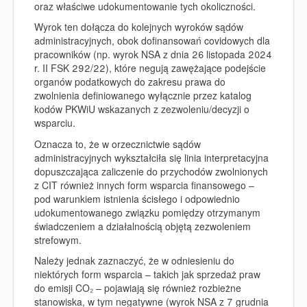
oraz właściwe udokumentowanie tych okoliczności.
Wyrok ten dołącza do kolejnych wyroków sądów
administracyjnych, obok dofinansowań covidowych dla
pracowników (np. wyrok NSA z dnia 26 listopada 2024
r. II FSK 292/22), które negują zawężające podejście
organów podatkowych do zakresu prawa do
zwolnienia definiowanego wyłącznie przez katalog
kodów PKWiU wskazanych z zezwoleniu/decyzji o
wsparciu.
Oznacza to, że w orzecznictwie sądów
administracyjnych wykształciła się linia interpretacyjna
dopuszczająca zaliczenie do przychodów zwolnionych
z CIT również innych form wsparcia finansowego –
pod warunkiem istnienia ścisłego i odpowiednio
udokumentowanego związku pomiędzy otrzymanym
świadczeniem a działalnością objętą zezwoleniem
strefowym.
Należy jednak zaznaczyć, że w odniesieniu do
niektórych form wsparcia – takich jak sprzedaż praw
do emisji CO₂ – pojawiają się również rozbieżne
stanowiska, w tym negatywne (wyrok NSA z 7 grudnia