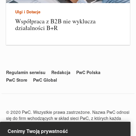
Ulgi i Dotacje
Współpraca z B2B nie wyklucza
działalności B+R
Regulamin serwisu
Redakcja
PwC Polska
PwC Store
PwC Global
© 2020 PwC. Wszystkie prawa zastrzeżone. Nazwa PwC odnosi
się do firm wchodzących w skład sieci PwC, z których każda
stanowi odrębny podmiot prawny. Więcej informacji na stronie
www.pwc.com/structure.
Cenimy Twoją prywatność