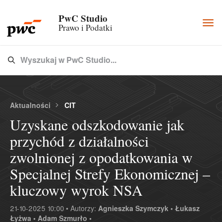
PwC Studio
Togg
Prawo i Podatki
navi
Wyszukaj w PwC Studio...
Type 3 or more characters for results.
Aktualności
CIT
Uzyskane odszkodowanie jak
przychód z działalności
zwolnionej z opodatkowania w
Specjalnej Strefy Ekonomicznej –
kluczowy wyrok NSA
21-10-2025 10:00 • Autorzy:
Agnieszka Szymczyk •
Łukasz
Łyżwa •
Adam Szmurło •