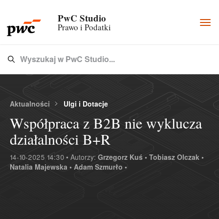
PwC Studio
Togg
Prawo i Podatki
navi
Wyszukaj w PwC Studio...
Type 3 or more characters for results.
Aktualności
Ulgi i Dotacje
Współpraca z B2B nie wyklucza
działalności B+R
14-10-2025 14:30 • Autorzy:
Grzegorz Kuś •
Tobiasz Olczak •
Natalia Majewska •
Adam Szmurło •