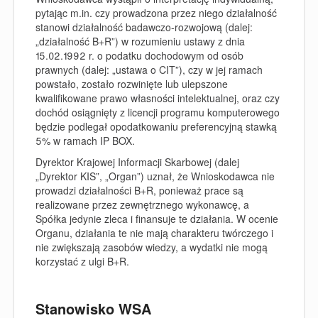
pytając m.in. czy prowadzona przez niego działalność
stanowi działalność badawczo-rozwojową (dalej:
„działalność B+R”) w rozumieniu ustawy z dnia
15.02.1992 r. o podatku dochodowym od osób
prawnych (dalej: „ustawa o CIT”), czy w jej ramach
powstało, zostało rozwinięte lub ulepszone
kwalifikowane prawo własności intelektualnej, oraz czy
dochód osiągnięty z licencji programu komputerowego
będzie podlegał opodatkowaniu preferencyjną stawką
5% w ramach IP BOX.
Dyrektor Krajowej Informacji Skarbowej (dalej
„Dyrektor KIS”, „Organ”) uznał, że Wnioskodawca nie
prowadzi działalności B+R, ponieważ prace są
realizowane przez zewnętrznego wykonawcę, a
Spółka jedynie zleca i finansuje te działania. W ocenie
Organu, działania te nie mają charakteru twórczego i
nie zwiększają zasobów wiedzy, a wydatki nie mogą
korzystać z ulgi B+R.
Stanowisko WSA