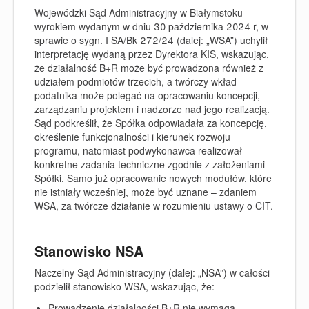
Wojewódzki Sąd Administracyjny w Białymstoku
wyrokiem wydanym w dniu 30 października 2024 r, w
sprawie o sygn. I SA/Bk 272/24 (dalej: „WSA”) uchylił
interpretację wydaną przez Dyrektora KIS, wskazując,
że działalność B+R może być prowadzona również z
udziałem podmiotów trzecich, a twórczy wkład
podatnika może polegać na opracowaniu koncepcji,
zarządzaniu projektem i nadzorze nad jego realizacją.
Sąd podkreślił, że Spółka odpowiadała za koncepcję,
określenie funkcjonalności i kierunek rozwoju
programu, natomiast podwykonawca realizował
konkretne zadania techniczne zgodnie z założeniami
Spółki. Samo już opracowanie nowych modułów, które
nie istniały wcześniej, może być uznane – zdaniem
WSA, za twórcze działanie w rozumieniu ustawy o CIT.
Stanowisko NSA
Naczelny Sąd Administracyjny (dalej: „NSA”) w całości
podzielił stanowisko WSA, wskazując, że:
Prowadzenie działalności B+R nie wymaga