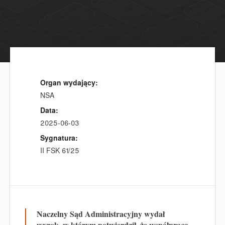
Organ wydający:
NSA
Data:
2025-06-03
Sygnatura:
II FSK 61/25
Naczelny Sąd Administracyjny wydał
wyrok, w którym potwierdził, że współpraca