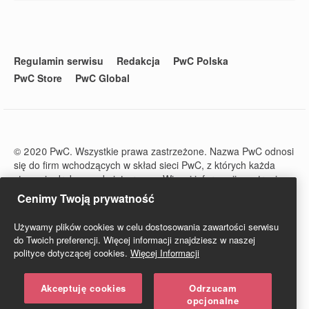
Regulamin serwisu
Redakcja
PwC Polska
PwC Store
PwC Global
© 2020 PwC. Wszystkie prawa zastrzeżone. Nazwa PwC odnosi
się do firm wchodzących w skład sieci PwC, z których każda
stanowi odrębny podmiot prawny. Więcej informacji na stronie
www.pwc.com/structure.
Cenimy Twoją prywatność
PwC Studio - Prawo i Podatki jest zarejestrowanym tytułem
prasowym o numerze ISSN 2719-6151.
Używamy plików cookies w celu dostosowania zawartości serwisu
do Twoich preferencji. Więcej informacji znajdziesz w naszej
polityce dotyczącej cookies.
Więcej Informacji
Akceptuję cookies
Odrzucam
opcjonalne