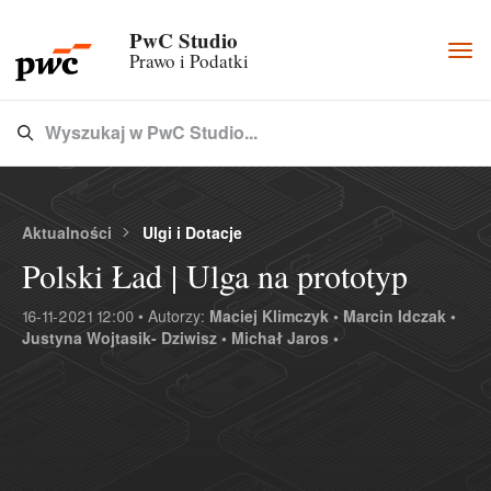
PwC Studio
Togg
Prawo i Podatki
navi
Wyszukaj w PwC Studio...
Type 3 or more characters for results.
Aktualności
Ulgi i Dotacje
Polski Ład | Ulga na prototyp
16-11-2021 12:00 • Autorzy:
Maciej Klimczyk •
Marcin Idczak •
Justyna Wojtasik- Dziwisz •
Michał Jaros •