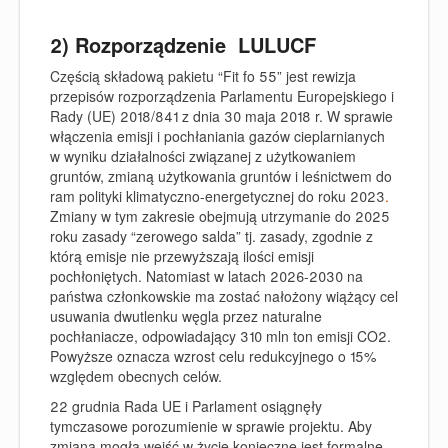
2) Rozporządzenie LULUCF
Częścią składową pakietu “Fit fo 55” jest rewizja
przepisów
rozporządzenia Parlamentu Europejskiego i
Rady (UE) 2018/841 z dnia 30 maja 2018 r. W sprawie
włączenia emisji i pochłaniania gazów cieplarnianych
w wyniku działalności związanej z użytkowaniem
gruntów, zmianą użytkowania gruntów i leśnictwem do
ram polityki klimatyczno-energetycznej do roku 2023
.
Zmiany w tym zakresie obejmują utrzymanie do 2025
roku zasady “zerowego salda” tj. zasady, zgodnie z
którą emisje nie przewyższają ilości emisji
pochłoniętych. Natomiast w latach 2026-2030 na
państwa członkowskie ma zostać nałożony wiążący cel
usuwania dwutlenku węgla przez naturalne
pochłaniacze, odpowiadający 310 mln ton emisji CO2.
Powyższe oznacza wzrost celu redukcyjnego o 15%
względem obecnych celów.
22 grudnia Rada UE i Parlament osiągnęły
tymczasowe porozumienie w sprawie projektu
. Aby
zmiana mogła wejść w życie konieczne jest formalne