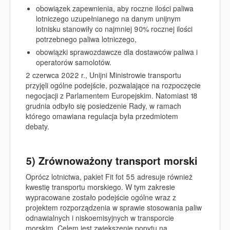
obowiązek zapewnienia, aby roczne ilości paliwa
lotniczego uzupełnianego na danym unijnym
lotnisku stanowiły co najmniej 90% rocznej ilości
potrzebnego paliwa lotniczego,
obowiązki sprawozdawcze dla dostawców paliwa i
operatorów samolotów.
2 czerwca 2022 r., Unijni Ministrowie transportu
przyjęli ogólne podejście, pozwalające na rozpoczęcie
negocjacji z Parlamentem Europejskim. Natomiast 18
grudnia odbyło się posiedzenie Rady, w ramach
którego omawiana regulacja była przedmiotem
debaty.
5) Zrównoważony transport morski
Oprócz lotnictwa, pakiet Fit fot 55 adresuje również
kwestię transportu morskiego. W tym zakresie
wypracowane zostało podejście ogólne wraz z
projektem rozporządzenia w sprawie stosowania paliw
odnawialnych i niskoemisyjnych w transporcie
morskim
. Celem jest zwiększenie popytu na