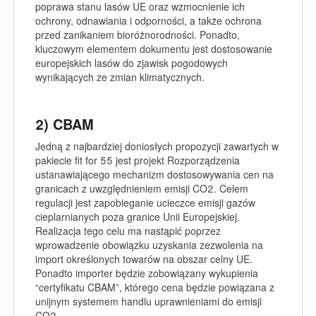
poprawa stanu lasów UE oraz wzmocnienie ich
ochrony, odnawiania i odporności, a także ochrona
przed zanikaniem bioróżnorodności. Ponadto,
kluczowym elementem dokumentu jest dostosowanie
europejskich lasów do zjawisk pogodowych
wynikających ze zmian klimatycznych.
2) CBAM
Jedną z najbardziej doniosłych propozycji zawartych w
pakiecie fit for 55 jest projekt
Rozporządzenia
ustanawiającego mechanizm dostosowywania cen na
granicach z uwzględnieniem emisji CO2
. Celem
regulacji jest zapobieganie ucieczce emisji gazów
cieplarnianych poza granice Unii Europejskiej.
Realizacja tego celu ma nastąpić poprzez
wprowadzenie obowiązku uzyskania zezwolenia na
import określonych towarów na obszar celny UE.
Ponadto importer będzie zobowiązany wykupienia
“certyfikatu CBAM”, którego cena będzie powiązana z
unijnym systemem handlu uprawnieniami do emisji
CO2.