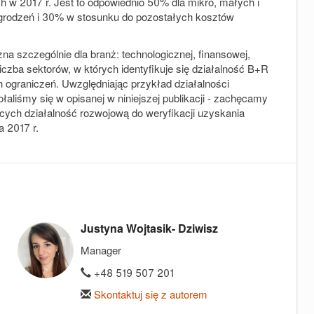
h w 2017 r. Jest to odpowiednio 50% dla mikro, małych i
grodzeń i 30% w stosunku do pozostałych kosztów
 szczególnie dla branż: technologicznej, finansowej,
liczba sektorów, w których identyfikuje się działalność B+R
h ograniczeń. Uwzględniając przykład działalności
ołaliśmy się w opisanej w niniejszej publikacji - zachęcamy
cych działalność rozwojową do weryfikacji uzyskania
a 2017 r.
Justyna Wojtasik- Dziwisz
Manager
+48 519 507 201
Skontaktuj się z autorem