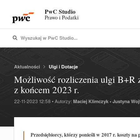
PwC Studio
Prawo i Podatki
Wyszukaj w PwC Studio...
Type 3 or more characters for results.
Aktualności
Ulgi i Dotacje
Możliwość rozliczenia ulgi B+R
z końcem 2023 r.
22-11-2023 12:58 • Autorzy:
Maciej Klimczyk •
Justyna Wojt
Przedsiębiorcy, którzy ponieśli w 2017 r. koszty n