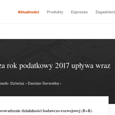
Aktualności
Produkty
Espresso
Zagadnien
 za rok podatkowy 2017 upływa wraz
asik- Dziwisz •
Damian Serwatka •
a prowadzenie działalności badawczo-rozwojowej (B+R)