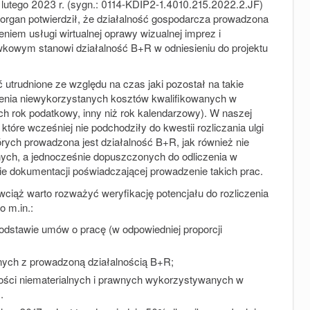
17 lutego 2023 r. (sygn.: 0114-KDIP2-1.4010.215.2022.2.JF)
 organ potwierdził, że działalność gospodarcza prowadzona
eniem usługi wirtualnej oprawy wizualnej imprez i
ywkowym stanowi działalność B+R w odniesieniu do projektu
ć utrudnione ze względu na czas jaki pozostał na takie
czenia niewykorzystanych kosztów kwalifikowanych w
h rok podatkowy, inny niż rok kalendarzowy). W naszej
które wcześniej nie podchodziły do kwestii rozliczania ulgi
rych prowadzona jest działalność B+R, jak również nie
nych, a jednocześnie dopuszczonych do odliczenia w
 dokumentacji poświadczającej prowadzenie takich prac.
ciąż warto rozważyć weryfikację potencjału do rozliczenia
o m.in.:
dstawie umów o pracę (w odpowiedniej proporcji
nych z prowadzoną działalnością B+R;
ości niematerialnych i prawnych wykorzystywanych w
.