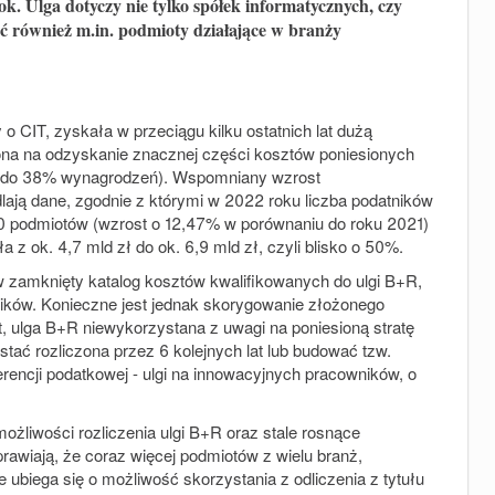
rok. Ulga dotyczy nie tylko spółek informatycznych, czy
tać również m.in. podmioty działające w branży
 CIT, zyskała w przeciągu kilku ostatnich lat dużą
ona na odzyskanie znacznej części kosztów poniesionych
 r. do 38% wynagrodzeń). Wspomniany wzrost
ają dane, zgodnie z którymi w 2022 roku liczba podatników
300 podmiotów (wzrost o 12,47% w porównaniu do roku 2021)
a z ok. 4,7 mld zł do ok. 6,9 mld zł, czyli blisko o 50%.
ę w zamknięty katalog kosztów kwalifikowanych do ulgi B+R,
ków. Konieczne jest jednak skorygowanie złożonego
t, ulga B+R niewykorzystana z uwagi na poniesioną stratę
ać rozliczona przez 6 kolejnych lat lub budować tzw.
rencji podatkowej - ulgi na innowacyjnych pracowników, o
możliwości rozliczenia ulgi B+R oraz stale rosnące
rawiają, że coraz więcej podmiotów z wielu branż,
 ubiega się o możliwość skorzystania z odliczenia z tytułu