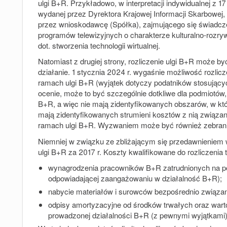
ulgi B+R. Przykładowo, w interpretacji indywidualnej z 
wydanej przez Dyrektora Krajowej Informacji Skarbowej,
przez wnioskodawcę (
Spółka
), zajmującego się świadcz
programów telewizyjnych o charakterze kulturalno-rozr
dot. stworzenia technologii wirtualnej.
Natomiast z drugiej strony, rozliczenie ulgi B+R może by
działanie. 1 stycznia 2024 r. wygaśnie możliwość rozli
ramach ulgi B+R (wyjątek dotyczy podatników stosującyc
ocenie, może to być szczególnie dotkliwe dla podmiotów, 
B+R, a więc nie mają zidentyfikowanych obszarów, w któ
mają zidentyfikowanych strumieni kosztów z nią związa
ramach ulgi B+R. Wyzwaniem może być również zebranie
Niemniej w związku ze zbliżającym się przedawnieniem w
ulgi B+R za 2017 r. Koszty kwalifikowane do rozliczenia t
wynagrodzenia pracowników B+R zatrudnionych na po
odpowiadającej zaangażowaniu w działalność B+R);
nabycie materiałów i surowców bezpośrednio związa
odpisy amortyzacyjne od środków trwałych oraz wart
prowadzonej działalności B+R (z pewnymi wyjątkami)