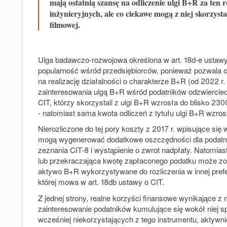
mają ostatnią szansę na odliczenie ulgi B+R za ten 
inżynieryjnych, ale co ciekawe mogą z niej skorzys
filmowej.
Ulga badawczo-rozwojowa określona w art. 18d-e ustawy o
popularność wśród przedsiębiorców, ponieważ pozwala 
na realizację działalności o charakterze B+R (od 2022
zainteresowania ulgą B+R wśród podatników odzwierciedl
CIT, którzy skorzystali z ulgi B+R wzrosła do blisko 2
- natomiast sama kwota odliczeń z tytułu ulgi B+R wzrosł
Nierozliczone do tej pory koszty z 2017 r. wpisujące si
mogą wygenerować dodatkowe oszczędności dla podatni
zeznania CIT-8 i wystąpienie o zwrot nadpłaty. Natomias
lub przekraczająca kwotę zapłaconego podatku może zost
aktywo B+R wykorzystywane do rozliczenia w innej prefe
której mowa w art. 18db ustawy o CIT.
Z jednej strony, realne korzyści finansowe wynikające z 
zainteresowanie podatników kumulujące się wokół niej sp
wcześniej niekorzystających z tego instrumentu, aktywnie