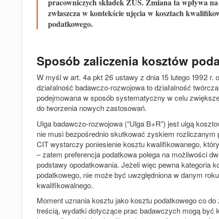
pracowniczych składek ZUS. Zmiana ta wpływa na k
zwłaszcza w kontekście ujęcia w kosztach kwalifik
podatkowego.
Sposób zaliczenia kosztów pod
W myśl w art. 4a pkt 26 ustawy z dnia 15 lutego 1992 
działalność badawczo-rozwojowa to działalność twórcz
podejmowana w sposób systematyczny w celu zwiększe
do tworzenia nowych zastosowań.
Ulga badawczo-rozwojowa (“
Ulga B+R
”) jest ulgą kosz
nie musi bezpośrednio skutkować zyskiem rozliczanym pr
CIT wystarczy poniesienie kosztu kwalifikowanego, któr
– zatem preferencja podatkowa polega na możliwości dw
podstawy opodatkowania. Jeżeli więc pewna kategoria kos
podatkowego, nie może być uwzględniona w danym roku
kwalifikowalnego.
Moment uznania kosztu jako kosztu podatkowego co do za
treścią, wydatki dotyczące prac badawczych mogą być k