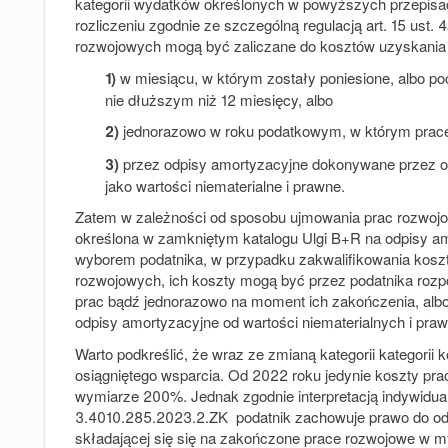
kategorii wydatków określonych w powyższych przepisa
rozliczeniu zgodnie ze szczególną regulacją art. 15 ust.
rozwojowych mogą być zaliczane do kosztów uzyskania
1)
w miesiącu, w którym zostały poniesione, albo p
nie dłuższym niż 12 miesięcy, albo
2)
jednorazowo w roku podatkowym, w którym prace
3)
przez odpisy amortyzacyjne dokonywane przez okr
jako wartości niematerialne i prawne.
Zatem w zależności od sposobu ujmowania prac rozwojo
określona w zamkniętym katalogu Ulgi B+R na odpisy amo
wyborem podatnika, w przypadku zakwalifikowania kosz
rozwojowych, ich koszty mogą być przez podatnika rozp
prac bądź jednorazowo na moment ich zakończenia, alb
odpisy amortyzacyjne od wartości niematerialnych i pra
Warto podkreślić, że wraz ze zmianą kategorii kategorii
osiągniętego wsparcia. Od 2022 roku jedynie koszty pr
wymiarze 200%. Jednak zgodnie interpretacją indywidual
3.4010.285.2023.2.ZK podatnik zachowuje prawo do odl
składającej się się na zakończone prace rozwojowe w my