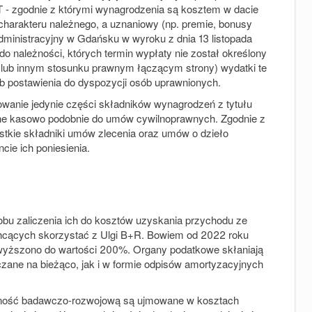
CIT - zgodnie z którymi wynagrodzenia są kosztem w dacie
 charakteru należnego, a uznaniowy (np. premie, bonusy
dministracyjny w Gdańsku w wyroku z dnia 13 listopada
do należności, których termin wypłaty nie został określony
 lub innym stosunku prawnym łączącym strony) wydatki te
ub postawienia do dyspozycji osób uprawnionych.
owanie jedynie części składników wynagrodzeń z tytułu
ne kasowo podobnie do umów cywilnoprawnych. Zgodnie z
zystkie składniki umów zlecenia oraz umów o dzieło
e ich poniesienia.
bu zaliczenia ich do kosztów uzyskania przychodu ze
chcących skorzystać z Ulgi B+R. Bowiem od 2022 roku
wyższono do wartości 200%. Organy podatkowe skłaniają
czane na bieżąco, jak i w formie odpisów amortyzacyjnych
lność badawczo-rozwojową są ujmowane w kosztach