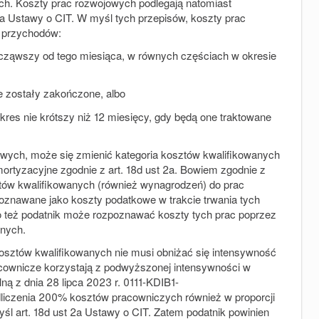
ch. Koszty prac rozwojowych podlegają natomiast
 4a Ustawy o CIT. W myśl tych przepisów, koszty prac
 przychodów:
ocząwszy od tego miesiąca, w równych częściach w okresie
 zostały zakończone, albo
es nie krótszy niż 12 miesięcy, gdy będą one traktowane
wych, może się zmienić kategoria kosztów kwalifikowanych
rtyzacyjne zgodnie z art. 18d ust 2a. Bowiem zgodnie z
tów kwalifikowanych (również wynagrodzeń) do prac
oznawane jako koszty podatkowe w trakcie trwania tych
o też podatnik może rozpoznawać koszty tych prac poprzez
wnych.
 kosztów kwalifikowanych nie musi obniżać się intensywność
acownicze korzystają z podwyższonej intensywności w
ną z dnia 28 lipca 2023 r. 0111-KDIB1-
iczenia 200% kosztów pracowniczych również w proporcji
śl art. 18d ust 2a Ustawy o CIT. Zatem podatnik powinien