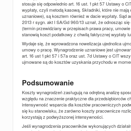
stosuje się odpowiednio art. 16 ust. 1 pkt 57 Ustawy o 
wypłaty, czyli metodą kasową. Składniki, które nie mają
uznaniowe), są kosztem również w dacie wypłaty. Sąd a
2013 r sygn. akt I SA/Gd 960/13 uznał, że odnosząc się 
(termin przewidziany w przepisach prawa pracy, umowie
stanowią koszt podatkowy z chwilą faktycznej wypłaty l
Wydaje się, że wprowadzona nowelizacja ujednolica ujm
umowy o pracę. Wynagrodzenie uznaniowe jest ujmowa
art. 16 ust 1 pkt 57 i 57a oraz ust. 7d Ustawy o CIT ws
ujmowane są do kosztów uzyskania przychodu w momenci
Podsumowanie
Koszty wynagrodzeń zasługują na odrębną analizę sposo
względu na znaczenie praktyczne dla przedsiębiorców 
intensywność wsparcia dla kosztów pracowniczych pod
się ku stanowisku, że zarówno koszty pracownicze rozli
korzystają z podwyższonej intensywności.
Jeśli wynagrodzenia pracowników wykonujących działa