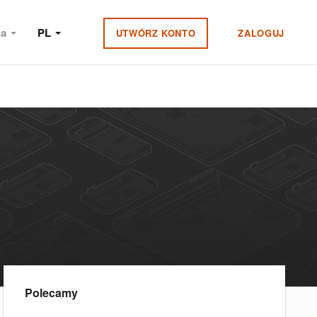
ia
PL
UTWÓRZ KONTO
ZALOGUJ
Polecamy