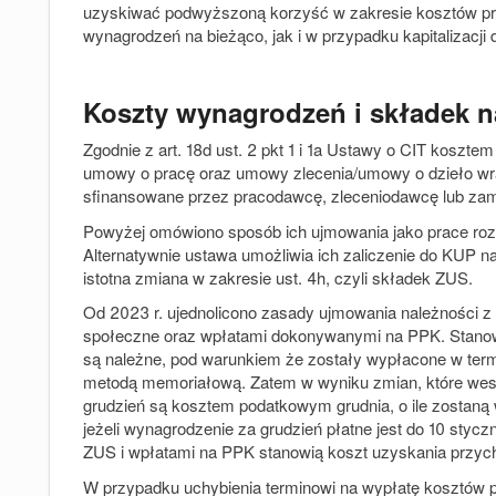
uzyskiwać podwyższoną korzyść w zakresie kosztów p
wynagrodzeń na bieżąco, jak i w przypadku kapitalizacji
Koszty wynagrodzeń i składek n
Zgodnie z art. 18d ust. 2 pkt 1 i 1a Ustawy o CIT koszt
umowy o pracę oraz umowy zlecenia/umowy o dzieło wr
sfinansowane przez pracodawcę, zleceniodawcę lub za
Powyżej omówiono sposób ich ujmowania jako prace rozw
Alternatywnie ustawa umożliwia ich zaliczenie do KUP na 
istotna zmiana w zakresie ust. 4h, czyli składek ZUS.
Od 2023 r. ujednolicono zasady ujmowania należności z
społeczne oraz wpłatami dokonywanymi na PPK. Stanow
są należne, pod warunkiem że zostały wypłacone w term
metodą memoriałową. Zatem w wyniku zmian, które weszł
grudzień są kosztem podatkowym grudnia, o ile zostaną
jeżeli wynagrodzenie za grudzień płatne jest do 10 sty
ZUS i wpłatami na PPK stanowią koszt uzyskania przyc
W przypadku uchybienia terminowi na wypłatę kosztów 