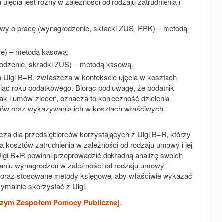
ęcia jest różny w zależności od rodzaju zatrudnienia i
owy o pracę (wynagrodzenie, składki ZUS, PPK) – metodą
we) – metodą kasową;
odzenie, składki ZUS) – metodą kasową.
a Ulgi B+R, zwłaszcza w kontekście ujęcia w kosztach
iąc roku podatkowego. Biorąc pod uwagę, że podatnik
jak i umów-zleceń, oznacza to konieczność dzielenia
ików oraz wykazywania ich w kosztach właściwych
za dla przedsiębiorców korzystających z Ulgi B+R, którzy
ia kosztów zatrudnienia w zależności od rodzaju umowy i jej
lgi B+R powinni przeprowadzić dokładną analizę swoich
aniu wynagrodzeń w zależności od rodzaju umowy i
 oraz stosowane metody księgowe, aby właściwie wykazać
ymalnie skorzystać z Ulgi.
szym Zespołem Pomocy Publicznej
.