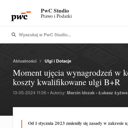
PwC Studio
Prawo i Podatki
Wyszukaj w PwC Studio...
Type 3 or more characters for results.
Aktualności
Ulgi i Dotacje
Moment ujęcia wynagrodzeń w ko
koszty kwalifikowane ulgi B+R
13-05-2024 11:06 • Autorzy:
Marcin Idczak •
Łukasz Łyżwa 
Od 1 stycznia 2023 zmieniły się zasady w zakresie