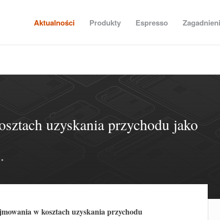
Aktualności
Produkty
Espresso
Zagadnien
sztach uzyskania przychodu jako
•
 ujmowania w kosztach uzyskania przychodu