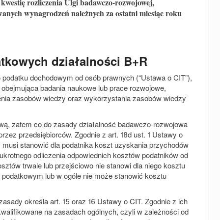
westię rozliczenia Ulgi badawczo-rozwojowej,
owanych wynagrodzeń należnych za ostatni miesiąc roku
atkowych działalności B+R
r. o podatku dochodowym od osób prawnych
(“
Ustawa o CIT
”)
,
a obejmująca badania naukowe lub prace rozwojowe,
nia zasobów wiedzy oraz wykorzystania zasobów wiedzy
tową, zatem co do zasady działalność badawczo-rozwojowa
zez przedsiębiorców. Zgodnie z art. 18d ust. 1 Ustawy o
y musi stanowić dla podatnika koszt uzyskania przychodów
ukrotnego odliczenia odpowiednich kosztów podatników od
ztów trwale lub przejściowo nie stanowi dla niego kosztu
 podatkowym lub w ogóle nie może stanowić kosztu
sady określa art. 15 oraz 16 Ustawy o CIT. Zgodnie z ich
walifikowane na zasadach ogólnych, czyli w zależności od