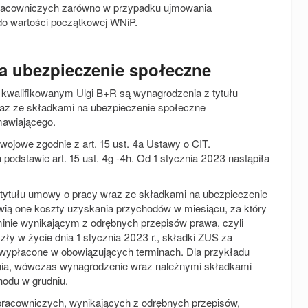
racowniczych zarówno w przypadku ujmowania
 do wartości początkowej WNiP.
a ubezpieczenie społeczne
em kwalifikowanym Ulgi B+R są wynagrodzenia z tytułu
az ze składkami na ubezpieczenie społeczne
mawiającego.
ojowe zgodnie z art. 15 ust. 4a Ustawy o CIT.
podstawie art. 15 ust. 4g -4h. Od 1 stycznia 2023 nastąpiła
 tytułu umowy o pracy wraz ze składkami na ubezpieczenie
ią one koszty uzyskania przychodów w miesiącu, za który
inie wynikającym z odrębnych przepisów prawa, czyli
y w życie dnia 1 stycznia 2023 r., składki ZUS za
 wypłacone w obowiązujących terminach. Dla przykładu
cznia, wówczas wynagrodzenie wraz należnymi składkami
hodu w grudniu.
pracowniczych, wynikających z odrębnych przepisów,