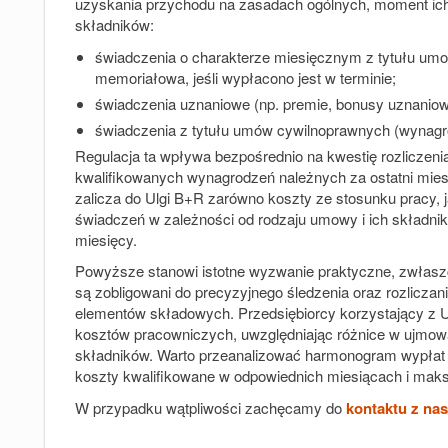
uzyskania przychodu na zasadach ogólnych, moment ich uj
składników:
świadczenia o charakterze miesięcznym z tytułu um
memoriałowa, jeśli wypłacono jest w terminie;
świadczenia uznaniowe (np. premie, bonusy uznanio
świadczenia z tytułu umów cywilnoprawnych (wynagr
Regulacja ta wpływa bezpośrednio na kwestię rozliczeni
kwalifikowanych wynagrodzeń należnych za ostatni mies
zalicza do Ulgi B+R zarówno koszty ze stosunku pracy, 
świadczeń w zależności od rodzaju umowy i ich składn
miesięcy.
Powyższe stanowi istotne wyzwanie praktyczne, zwłaszc
są zobligowani do precyzyjnego śledzenia oraz rozliczan
elementów składowych. Przedsiębiorcy korzystający z U
kosztów pracowniczych, uwzględniając różnice w ujmow
składników. Warto przeanalizować harmonogram wypłat
koszty kwalifikowane w odpowiednich miesiącach i maks
W przypadku wątpliwości zachęcamy do
kontaktu z na