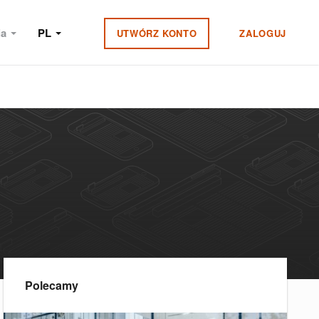
ia
PL
UTWÓRZ KONTO
ZALOGUJ
Polecamy