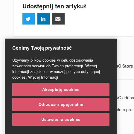
Udostępnij ten artykuł
Cenimy Twoją prywatność
Używamy plików cookies w celu dostosowania
zawartości serwisu do Twoich preferencji. Więcej
Regulamin serwisu
Redakcja
PwC Polska
PwC Store
informacji znajdziesz w naszej polityce dotyczącej
cookies.
Więcej Informacji
Akceptuję cookies
© 2020 PwC. Wszystkie prawa zastrzeżone. Nazwa PwC odnosi si
www.pwc.com/structure.
Odrzucam opcjonalne
PwC Studio - Prawo i Podatki jest zarejestrowanym tytułem p
Ustawienia cookies