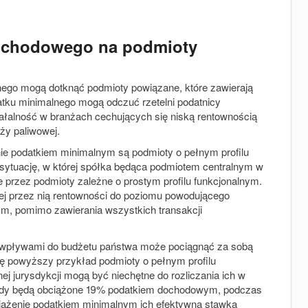
ochodowego na podmioty
nego mogą dotknąć podmioty powiązane, które zawierają
tku minimalnego mogą odczuć rzetelni podatnicy
iałalność w branżach cechujących się niską rentownością
ży paliwowej.
ie podatkiem minimalnym są podmioty o pełnym profilu
sytuację, w której spółka będąca podmiotem centralnym w
 przez podmioty zależne o prostym profilu funkcjonalnym.
ej przez nią rentowności do poziomu powodującego
ym, pomimo zawierania wszystkich transakcji
wpływami do budżetu państwa może pociągnąć za sobą
gę powyższy przykład podmioty o pełnym profilu
j jurysdykcji mogą być niechętne do rozliczania ich w
asady będą obciążone 19% podatkiem dochodowym, podczas
ciążenie podatkiem minimalnym ich efektywna stawka