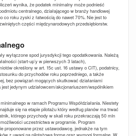
iczeń wynika, że podatek minimalny może podnieść
 podmiotu centralnego, działającego w branży handlowej
 co roku zyski z łatwością do nawet 70%. Nie jest to
zwiniętych części międzynarodowych przedsiębiorstw.
malnego
ały wyłączone spod jurysdykcji tego opodatkowania. Należą
alności (start-up’y w pierwszych 3 latach),
tów określony w art. 15c ust. 16 ustawy o CIT), podatnicy,
stosunku do przychodów roku poprzedniego, a także
jnej, bez powiązań mogących skutkować działaniami
na jest jedynym udziałowcem/akcjonariuszem/wspólnikiem
u minimalnego w ramach Programu Współdziałania. Niestety
najduje się na etapie pilotażu który według planów ma trwać
nik, którego przychody w skali roku przekraczają 50 mln
 możliwości uczestnictwa w programie. Program
nie proponowane przez ustawodawcę, jednakże na tym
ników z uwagi na pilotażową formę oraz wymogi formalne. W