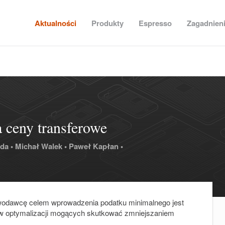
Aktualności
Produkty
Espresso
Zagadnien
 ceny transferowe
da •
Michał Walek •
Paweł Kapłan •
wodawcę celem wprowadzenia podatku minimalnego jest
w optymalizacji mogących skutkować zmniejszaniem