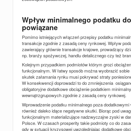
Wpływ minimalnego podatku d
powiązane
Pomimo istniejących włączeń przepisy podatku minimal
transakcje zgodnie z zasadą ceny rynkowej. Wpływ poda
zawierający głównie transakcje krajowe, prowadzący dz
np. branży spożywczej, handlu detalicznego czy też bran
Kolejnym przypadkiem podmiotów którym grozi obciążen
funkcjonalnym. W łatwy sposób można wyobrazić sobie 
skutek załamania rynku musi pokrywać straty poniesione
W konsekwencji doprowadzi to do zmniejszenia osiągan
obligatoryjne dodatkowe obciążenie podatkiem minimaln
wewnątrzgrupowych zgodnie z zasadą ceny rynkowej.
Wprowadzenie podatku minimalnego poza dodatkowymi 
również daleko idące negatywne skutki. Biorąc pod uwa
funkcjonalnym materializujące nadzwyczajne zyski w dane
Polsce. W czasach prosperity takie podmioty co do z
gdy w sytuacji kryzysowej uwzględniając dodatkowe ob