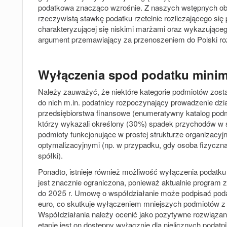
podatkowa znacząco wzrośnie. Z naszych wstępnych obl
rzeczywistą stawkę podatku rzetelnie rozliczającego się
charakteryzującej się niskimi marżami oraz wykazującego
argument przemawiający za przenoszeniem do Polski ro
Wyłączenia spod podatku mini
Należy zauważyć, że niektóre kategorie podmiotów zost
do nich m.in. podatnicy rozpoczynający prowadzenie dział
przedsiębiorstwa finansowe (enumeratywny katalog podmio
którzy wykazali określony (30%) spadek przychodów w 
podmioty funkcjonujące w prostej strukturze organizacy
optymalizacyjnymi (np. w przypadku, gdy osoba fizycz
spółki).
Ponadto, istnieje również możliwość wyłączenia podatk
jest znacznie ograniczona, ponieważ aktualnie program z
do 2025 r. Umowę o współdziałanie może podpisać podat
euro, co skutkuje wyłączeniem mniejszych podmiotów z
Współdziałania należy ocenić jako pozytywne rozwiąza
etapie jest on dostępny wyłącznie dla nielicznych podat