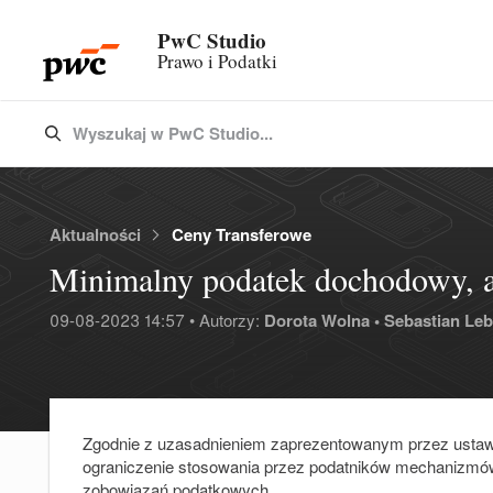
PwC Studio
Prawo i Podatki
Wyszukaj w PwC Studio...
Type 3 or more characters for results.
Aktualności
Ceny Transferowe
Minimalny podatek dochodowy, a
09-08-2023 14:57 • Autorzy:
Dorota Wolna •
Sebastian Leb
Zgodnie z uzasadnieniem zaprezentowanym przez usta
ograniczenie stosowania przez podatników mechanizmó
zobowiązań podatkowych.