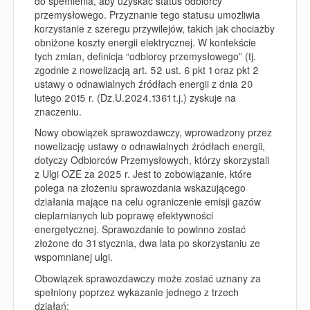
do spełnienia, aby uzyskać status odbiorcy
przemysłowego. Przyznanie tego statusu umożliwia
korzystanie z szeregu przywilejów, takich jak chociażby
obniżone koszty energii elektrycznej. W kontekście
tych zmian, definicja “odbiorcy przemysłowego” (tj.
zgodnie z nowelizacją art. 52 ust. 6 pkt 1 oraz pkt 2
ustawy o odnawialnych źródłach energii z dnia 20
lutego 2015 r. (Dz.U.2024.1361 t.j.) zyskuje na
znaczeniu.
Nowy obowiązek sprawozdawczy, wprowadzony przez
nowelizację ustawy o odnawialnych źródłach energii,
dotyczy Odbiorców Przemysłowych, którzy skorzystali
z Ulgi OZE za 2025 r. Jest to zobowiązanie, które
polega na złożeniu sprawozdania wskazującego
działania mające na celu ograniczenie emisji gazów
cieplarnianych lub poprawę efektywności
energetycznej.
Sprawozdanie to powinno zostać
złożone do 31 stycznia, dwa lata po skorzystaniu ze
wspomnianej ulgi.
Obowiązek sprawozdawczy może zostać uznany za
spełniony poprzez wykazanie jednego z trzech
działań: