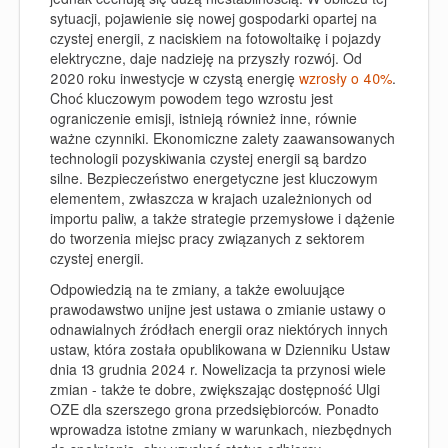
sytuacji, pojawienie się nowej gospodarki opartej na
czystej energii, z naciskiem na fotowoltaikę i pojazdy
elektryczne, daje nadzieję na przyszły rozwój. Od
2020 roku inwestycje w czystą energię
wzrosły o 40%
.
Choć kluczowym powodem tego wzrostu jest
ograniczenie emisji, istnieją również inne, równie
ważne czynniki. Ekonomiczne zalety zaawansowanych
technologii pozyskiwania czystej energii są bardzo
silne. Bezpieczeństwo energetyczne jest kluczowym
elementem, zwłaszcza w krajach uzależnionych od
importu paliw, a także strategie przemysłowe i dążenie
do tworzenia miejsc pracy związanych z sektorem
czystej energii.
Odpowiedzią na te zmiany, a także ewoluujące
prawodawstwo unijne jest ustawa o zmianie ustawy o
odnawialnych źródłach energii oraz niektórych innych
ustaw, która została opublikowana w Dzienniku Ustaw
dnia 13 grudnia 2024 r. Nowelizacja ta przynosi wiele
zmian - także te dobre, zwiększając dostępność Ulgi
OZE dla szerszego grona przedsiębiorców. Ponadto
wprowadza istotne zmiany w warunkach, niezbędnych