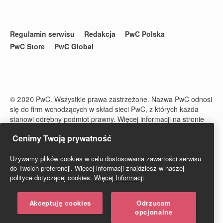
Regulamin serwisu
Redakcja
PwC Polska
PwC Store
PwC Global
© 2020 PwC. Wszystkie prawa zastrzeżone. Nazwa PwC odnosi
się do firm wchodzących w skład sieci PwC, z których każda
stanowi odrębny podmiot prawny. Więcej informacji na stronie
www.pwc.com/structure.
Cenimy Twoją prywatność
PwC Studio - Prawo i Podatki jest zarejestrowanym tytułem
prasowym o numerze ISSN 2719-6151.
Używamy plików cookies w celu dostosowania zawartości serwisu
do Twoich preferencji. Więcej informacji znajdziesz w naszej
polityce dotyczącej cookies.
Więcej Informacji
Akceptuję cookies
Odrzucam
opcjonalne