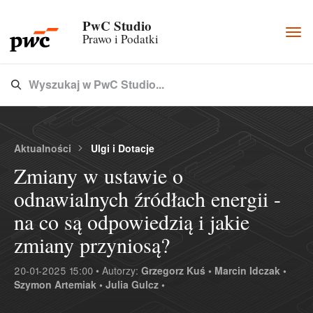
PwC Studio
Togg
Prawo i Podatki
navi
Wyszukaj w PwC Studio...
Type 3 or more characters for results.
Aktualności
Ulgi i Dotacje
Zmiany w ustawie o
odnawialnych źródłach energii -
na co są odpowiedzią i jakie
zmiany przyniosą?
20-01-2025 15:00 • Autorzy:
Grzegorz Kuś •
Marcin Idczak •
Szymon Artemiak •
Julia Gulcz •