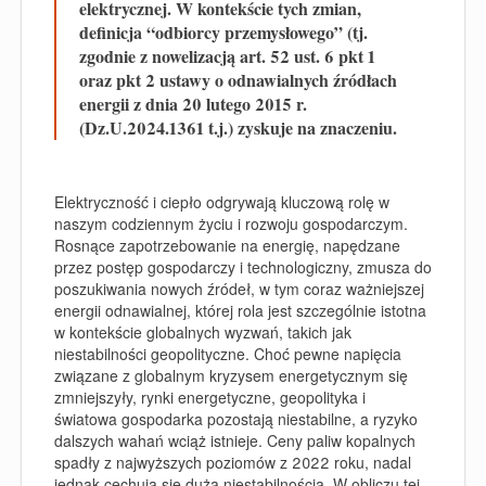
elektrycznej. W kontekście tych zmian,
definicja “odbiorcy przemysłowego” (tj.
zgodnie z nowelizacją art. 52 ust. 6 pkt 1
oraz pkt 2 ustawy o odnawialnych źródłach
energii z dnia 20 lutego 2015 r.
(Dz.U.2024.1361 t.j.) zyskuje na znaczeniu.
Elektryczność i ciepło odgrywają kluczową rolę w
naszym codziennym życiu i rozwoju gospodarczym.
Rosnące zapotrzebowanie na energię, napędzane
przez postęp gospodarczy i technologiczny, zmusza do
poszukiwania nowych źródeł, w tym coraz ważniejszej
energii odnawialnej, której rola jest szczególnie istotna
w kontekście globalnych wyzwań, takich jak
niestabilności geopolityczne. Choć pewne napięcia
związane z globalnym kryzysem energetycznym się
zmniejszyły, rynki energetyczne, geopolityka i
światowa gospodarka pozostają niestabilne, a ryzyko
dalszych wahań wciąż istnieje. Ceny paliw kopalnych
spadły z najwyższych poziomów z 2022 roku, nadal
jednak cechują się dużą niestabilnością. W obliczu tej