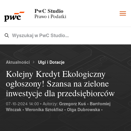
PwC Studio
Togg
Prawo i Podatki
navi
Wyszukaj w PwC Studio...
Type 3 or more characters for results.
Aktualności
Ulgi i Dotacje
Kolejny Kredyt Ekologiczny
ogłoszony! Szansa na zielone
inwestycje dla przedsiębiorców
07-10-2024 14:00 • Autorzy:
Grzegorz Kuś •
Bartłomiej
Witczak •
Weronika Sztokfisz •
Olga Dubrowska •