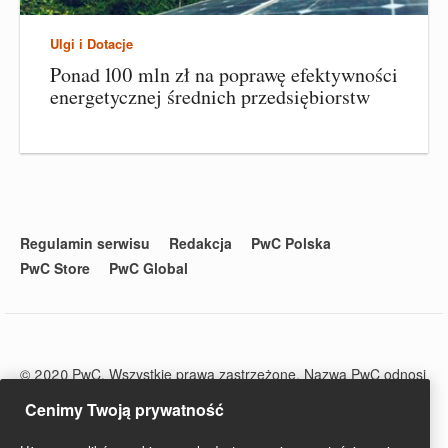
Ulgi i Dotacje
Ponad 100 mln zł na poprawę efektywności
energetycznej średnich przedsiębiorstw
Regulamin serwisu
Redakcja
PwC Polska
PwC Store
PwC Global
© 2020 PwC. Wszystkie prawa zastrzeżone. Nazwa PwC odnosi
się do firm wchodzących w skład sieci PwC, z których każda
Cenimy Twoją prywatność
stanowi odrębny podmiot prawny. Więcej informacji na stronie
www.pwc.com/structure.