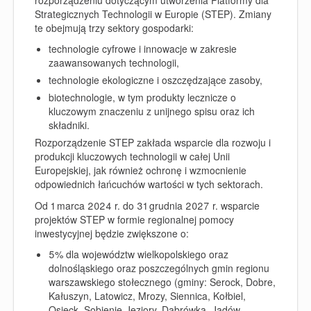
Strategicznych Technologii w Europie (STEP). Zmiany
te obejmują trzy sektory gospodarki:
technologie cyfrowe i innowacje w zakresie
zaawansowanych technologii,
technologie ekologiczne i oszczędzające zasoby,
biotechnologie, w tym produkty lecznicze o
kluczowym znaczeniu z unijnego spisu oraz ich
składniki.
Rozporządzenie STEP zakłada wsparcie dla rozwoju i
produkcji kluczowych technologii w całej Unii
Europejskiej, jak również ochronę i wzmocnienie
odpowiednich łańcuchów wartości w tych sektorach.
Od 1 marca 2024 r. do 31 grudnia 2027 r. wsparcie
projektów STEP w formie regionalnej pomocy
inwestycyjnej będzie zwiększone o:
5% dla województw wielkopolskiego oraz
dolnośląskiego oraz poszczególnych gmin regionu
warszawskiego stołecznego (gminy: Serock, Dobre,
Kałuszyn, Latowicz, Mrozy, Siennica, Kołbiel,
Osieck, Sobienie-Jeziory, Dąbrówka, Jadów,