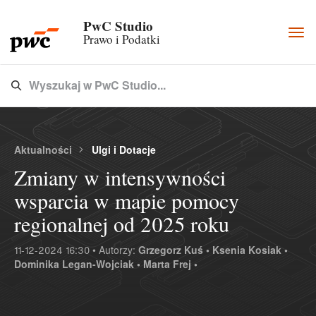
PwC Studio
Togg
Prawo i Podatki
navi
Wyszukaj w PwC Studio...
Type 3 or more characters for results.
Aktualności
Ulgi i Dotacje
Zmiany w intensywności
wsparcia w mapie pomocy
regionalnej od 2025 roku
11-12-2024 16:30 • Autorzy:
Grzegorz Kuś •
Ksenia Kosiak •
Dominika Legan-Wojciak •
Marta Frej •